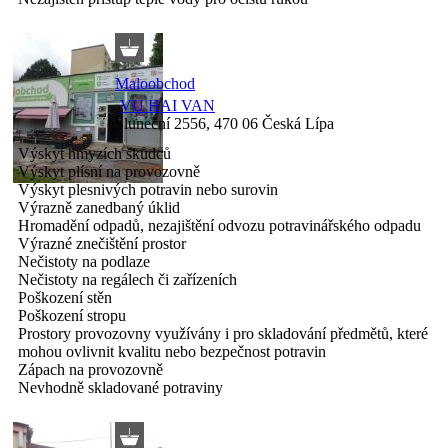
Maloobchod
VU HAI VAN
Sluneční 2556, 470 06 Česká Lípa
Výskyt hmyzích škůdců
Výskyt plísní na provozovně
Výskyt plesnivých potravin nebo surovin
Výrazně zanedbaný úklid
Hromadění odpadů, nezajištění odvozu potravinářského odpadu
Výrazné znečištění prostor
Nečistoty na podlaze
Nečistoty na regálech či zařízeních
Poškození stěn
Poškození stropu
Prostory provozovny využívány i pro skladování předmětů, které
mohou ovlivnit kvalitu nebo bezpečnost potravin
Zápach na provozovně
Nevhodně skladované potraviny