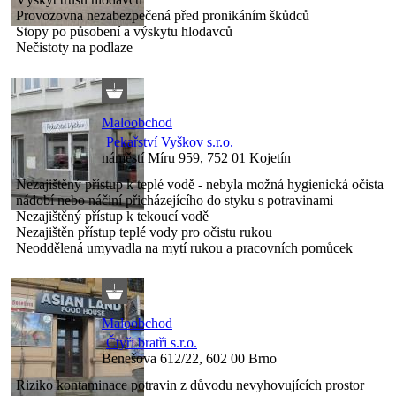
Provozovna nezabezpečená před pronikáním škůdců
Stopy po působení a výskytu hlodavců
Nečistoty na podlaze
Maloobchod
Pekařství Vyškov s.r.o.
náměstí Míru 959, 752 01 Kojetín
Nezajištěný přístup k teplé vodě - nebyla možná hygienická očista
nádobí nebo náčiní přicházejícího do styku s potravinami
Nezajištěný přístup k tekoucí vodě
Nezajištěn přístup teplé vody pro očistu rukou
Neoddělená umyvadla na mytí rukou a pracovních pomůcek
Maloobchod
Čtyři bratři s.r.o.
Benešova 612/22, 602 00 Brno
Riziko kontaminace potravin z důvodu nevyhovujících prostor