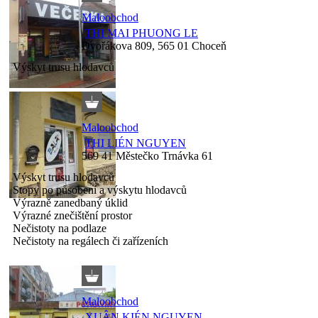
Maloobchod
THI MAI PHUONG LE
Dvořákova 809, 565 01 Choceň
Výskyt trusu hlodavců
Maloobchod
THI LIÉN NGUYEN
569 41 Městečko Trnávka 61
Výskyt trusu hlodavců
Stopy po působení a výskytu hlodavců
Výrazně zanedbaný úklid
Výrazné znečištění prostor
Nečistoty na podlaze
Nečistoty na regálech či zařízeních
Maloobchod
XUÂN KIÉN NGUYEN