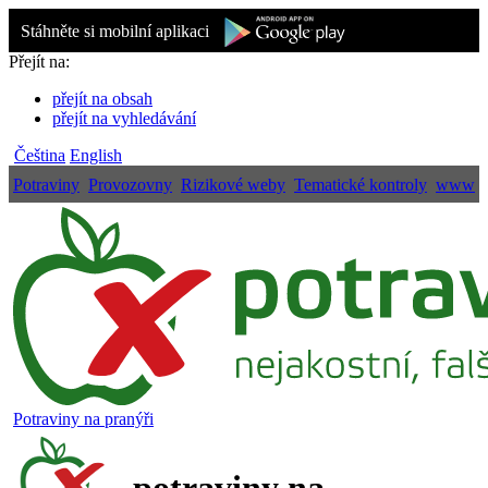
Stáhněte si mobilní aplikaci
Přejít na:
přejít na obsah
přejít na vyhledávání
Čeština
English
Potraviny
Provozovny
Rizikové weby
Tematické kontroly
www
Potraviny na pranýři