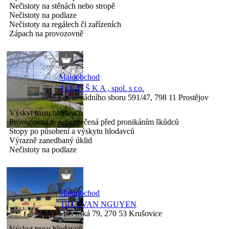
Nečistoty na stěnách nebo stropě
Nečistoty na podlaze
Nečistoty na regálech či zařízeních
Zápach na provozovně
Maloobchod
H R U Š K A , spol. s r.o.
Čs. armádního sboru 591/47, 798 11 Prostějov
Výskyt trusu hlodavců
Provozovna nezabezpečená před pronikáním škůdců
Stopy po působení a výskytu hlodavců
Výrazně zanedbaný úklid
Nečistoty na podlaze
Maloobchod
HOA VAN NGUYEN
Luženská 79, 270 53 Krušovice
Výskyt trusu hlodavců