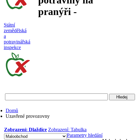
potraviny na
pranýři -
nejakostní,
Státní
zemědělská
falšované a
a
potravinářská
nebezpečné
inspekce
potraviny
Státní
zemědělská
a
potravinářská
Domů
inspekce
Uzavřené provozovny
Zobrazení: Dlaždice
Zobrazení: Tabulka
Parametry hledání