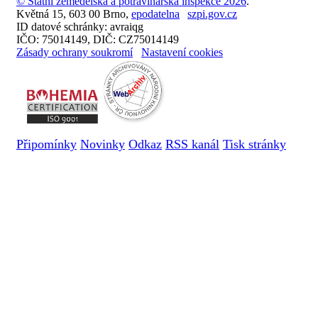
© Státní zemědělská a potravinářská inspekce 2026
.
Květná 15, 603 00 Brno,
epodatelna
szpi.gov.cz
ID datové schránky: avraiqg
IČO: 75014149, DIČ: CZ75014149
Zásady ochrany soukromí
Nastavení cookies
Připomínky
Novinky
Odkaz
RSS kanál
Tisk stránky