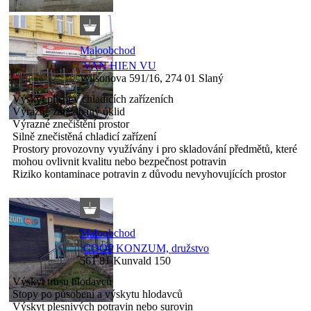
Maloobchod
VAN HIEN VU
Wilsonova 591/16, 274 01 Slaný
Výskyt plísní v chladicích zařízeních
Výrazně zanedbaný úklid
Výrazné znečištění prostor
Silně znečistěná chladicí zařízení
Prostory provozovny využívány i pro skladování předmětů, které
mohou ovlivnit kvalitu nebo bezpečnost potravin
Riziko kontaminace potravin z důvodu nevyhovujících prostor
Maloobchod
COOP KONZUM, družstvo
561 81 Kunvald 150
Výskyt trusu hlodavců
Stopy po působení a výskytu hlodavců
Výskyt plesnivých potravin nebo surovin