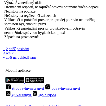
Výrazně zanedbaný úklid
Hromadění odpadů, nezajištění odvozu potravinářského odpadu
Nečistoty na podlaze
Nečistoty na regálech či zařízeních
Velikost či uspořádání prostor pro prodej potravin neumožňuje
správnou hygienickou praxi
Velikost či uspořádání prostor pro skladování potravin
neumožňuje správnou hygienickou praxi
Zápach na provozovně
1
2
další
poslední
Archiv »
« zpět na vyhledávání
Mobilní aplikace
@potravinynapranyri
potravinynapranyri
@NaPranyri
@SZPIjobs