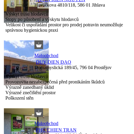
Havlíčkova 4810/118, 586 01 Jihlava
Výskyt trusu hlodavců
Stopy po působení a výskytu hlodavců
Velikost či uspořádání prostor pro prodej potravin neumožňuje
správnou hygienickou praxi
Maloobchod
DUY DIEN ĐAO
Domamyslická 189/45, 796 04 Prostějov
Výskyt trusu hlodavců
Provozovna nezabezpečená před pronikáním škůdců
Výrazně zanedbaný úklid
Výrazné znečištění prostor
Poškození stěn
Maloobchod
PHÚ CHIEN TRAN