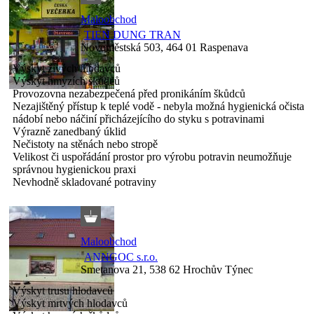
Maloobchod
TIEN DUNG TRAN
Novoměstská 503, 464 01 Raspenava
Výskyt živých hlodavců
Výskyt hmyzích škůdců
Provozovna nezabezpečená před pronikáním škůdců
Nezajištěný přístup k teplé vodě - nebyla možná hygienická očista
nádobí nebo náčiní přicházejícího do styku s potravinami
Výrazně zanedbaný úklid
Nečistoty na stěnách nebo stropě
Velikost či uspořádání prostor pro výrobu potravin neumožňuje
správnou hygienickou praxi
Nevhodně skladované potraviny
Maloobchod
ANNGOC s.r.o.
Smetanova 21, 538 62 Hrochův Týnec
Výskyt trusu hlodavců
Výskyt mrtvých hlodavců