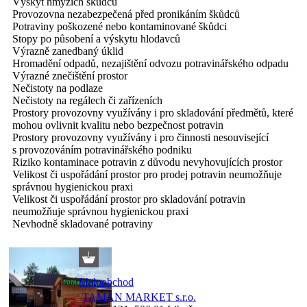
Výskyt hmyzích škůdců
Provozovna nezabezpečená před pronikáním škůdců
Potraviny poškozené nebo kontaminované škůdci
Stopy po působení a výskytu hlodavců
Výrazně zanedbaný úklid
Hromadění odpadů, nezajištění odvozu potravinářského odpadu
Výrazné znečištění prostor
Nečistoty na podlaze
Nečistoty na regálech či zařízeních
Prostory provozovny využívány i pro skladování předmětů, které
mohou ovlivnit kvalitu nebo bezpečnost potravin
Prostory provozovny využívány i pro činnosti nesouvisející
s provozováním potravinářského podniku
Riziko kontaminace potravin z důvodu nevyhovujících prostor
Velikost či uspořádání prostor pro prodej potravin neumožňuje
správnou hygienickou praxi
Velikost či uspořádání prostor pro skladování potravin
neumožňuje správnou hygienickou praxi
Nevhodně skladované potraviny
Maloobchod
TAMAN MARKET s.r.o.