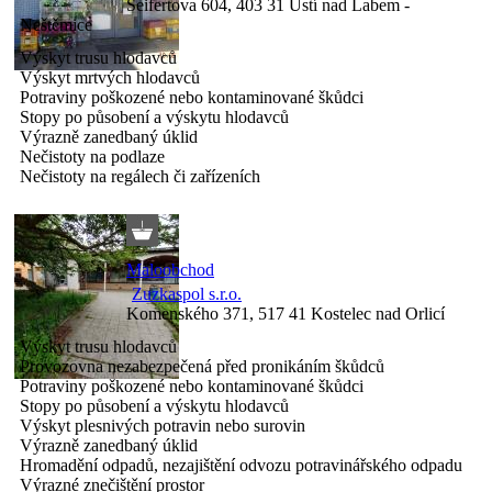
Seifertova 604, 403 31 Ústí nad Labem -
Neštěmice
Výskyt trusu hlodavců
Výskyt mrtvých hlodavců
Potraviny poškozené nebo kontaminované škůdci
Stopy po působení a výskytu hlodavců
Výrazně zanedbaný úklid
Nečistoty na podlaze
Nečistoty na regálech či zařízeních
Maloobchod
Zuzkaspol s.r.o.
Komenského 371, 517 41 Kostelec nad Orlicí
Výskyt trusu hlodavců
Provozovna nezabezpečená před pronikáním škůdců
Potraviny poškozené nebo kontaminované škůdci
Stopy po působení a výskytu hlodavců
Výskyt plesnivých potravin nebo surovin
Výrazně zanedbaný úklid
Hromadění odpadů, nezajištění odvozu potravinářského odpadu
Výrazné znečištění prostor