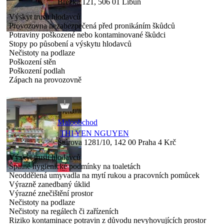
Březka 121, 506 01 Libuň
Výskyt trusu hlodavců
Provozovna nezabezpečená před pronikáním škůdců
Potraviny poškozené nebo kontaminované škůdci
Stopy po působení a výskytu hlodavců
Nečistoty na podlaze
Poškození stěn
Poškození podlah
Zápach na provozovně
Maloobchod
THI YEN NGUYEN
Štúrova 1281/10, 142 00 Praha 4 Krč
Výskyt trusu hlodavců
Špatné hygienické podmínky na toaletách
Neoddělená umyvadla na mytí rukou a pracovních pomůcek
Výrazně zanedbaný úklid
Výrazné znečištění prostor
Nečistoty na podlaze
Nečistoty na regálech či zařízeních
Riziko kontaminace potravin z důvodu nevyhovujících prostor