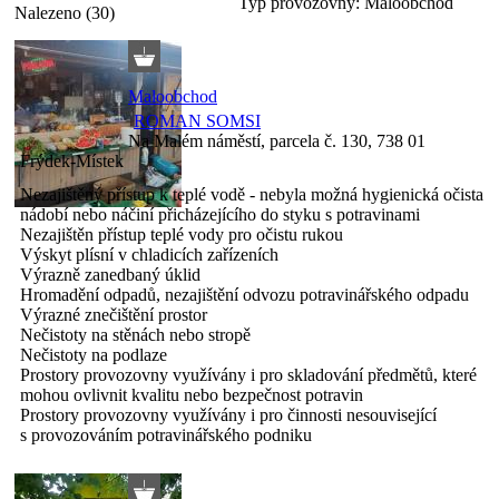
Typ provozovny:
Maloobchod
Nalezeno (30)
Maloobchod
ROMAN SOMSI
Na Malém náměstí, parcela č. 130, 738 01
Frýdek-Místek
Nezajištěný přístup k teplé vodě - nebyla možná hygienická očista
nádobí nebo náčiní přicházejícího do styku s potravinami
Nezajištěn přístup teplé vody pro očistu rukou
Výskyt plísní v chladicích zařízeních
Výrazně zanedbaný úklid
Hromadění odpadů, nezajištění odvozu potravinářského odpadu
Výrazné znečištění prostor
Nečistoty na stěnách nebo stropě
Nečistoty na podlaze
Prostory provozovny využívány i pro skladování předmětů, které
mohou ovlivnit kvalitu nebo bezpečnost potravin
Prostory provozovny využívány i pro činnosti nesouvisející
s provozováním potravinářského podniku