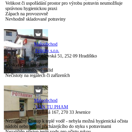
Velikost či uspořádání prostor pro výrobu potravin neumožňuje
správnou hygienickou praxi
Zápach na provozovně
Nevhodně skladované potraviny
Maloobchod
Felicity s.r.o.
Benešovská 51, 252 09 Hradištko
Výskyt trusu hlodavců
Výrazně zanedbaný úklid
Nečistoty na regálech či zařízeních
Maloobchod
VAN TU PHAM
Plzeňská 167, 270 33 Jesenice
Nezajištěný přístup k teplé vodě - nebyla možná hygienická očista
nádobí nebo náčiní přicházejícího do styku s potravinami
Nezajištěn přístup teplé vody pro očistu rukou