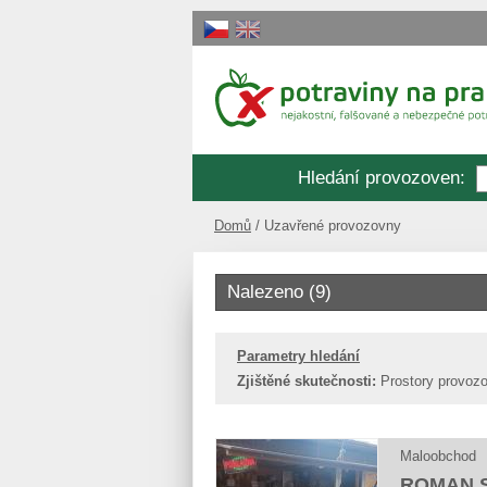
Hledání provozoven
:
Domů
Uzavřené provozovny
Nalezeno (9)
Parametry hledání
Zjištěné skutečnosti:
Prostory provozo
Maloobchod
ROMAN 