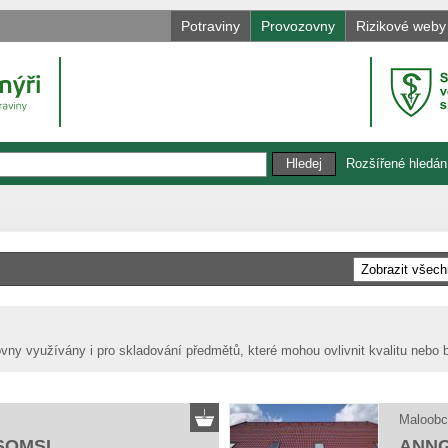
Potraviny
Provozovny
Rizikové weby
Rozšířené hledán
vny využívány i pro skladování předmětů, které mohou ovlivnit kvalitu nebo 
Maloobc
SOMSI
ANNGO