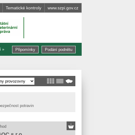
Tematické kontroly
www.szpi.gov.cz
í »
Připomínky
Podání podnětu
bezpečnost potravin
hod
C s.r.o.