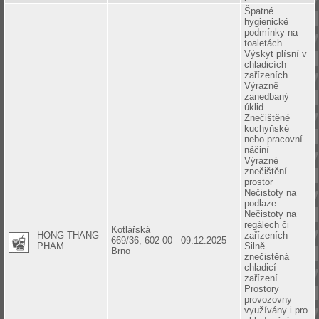
Špatné
hygienické
podmínky na
toaletách
Výskyt plísní v
chladicích
zařízeních
Výrazně
zanedbaný
úklid
Znečištěné
kuchyňské
nebo pracovní
náčiní
Výrazné
znečištění
prostor
Nečistoty na
podlaze
Nečistoty na
regálech či
Kotlářská
HONG THANG
zařízeních
669/36, 602 00
09.12.2025
PHAM
Silně
Brno
znečistěná
chladicí
zařízení
Prostory
provozovny
využívány i pro