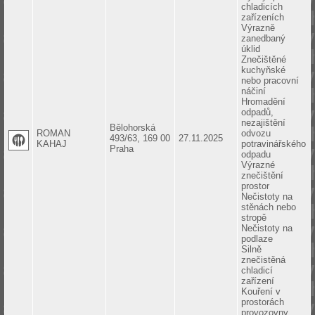
chladicích
zařízeních
Výrazně
zanedbaný
úklid
Znečištěné
kuchyňské
nebo pracovní
náčiní
Hromadění
odpadů,
nezajištění
Bělohorská
ROMAN
odvozu
493/63, 169 00
27.11.2025
KAHAJ
potravinářského
Praha
odpadu
Výrazné
znečištění
prostor
Nečistoty na
stěnách nebo
stropě
Nečistoty na
podlaze
Silně
znečistěná
chladicí
zařízení
Kouření v
prostorách
provozovny