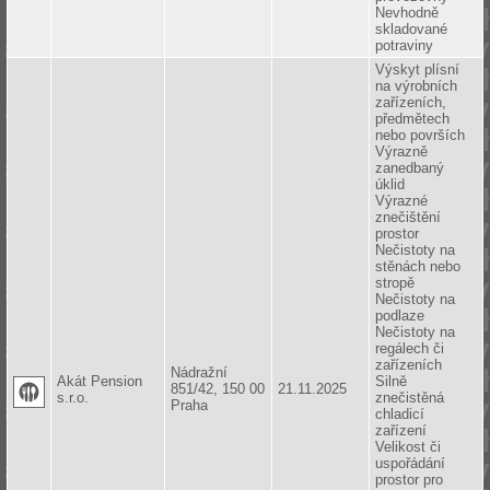
Nevhodně
skladované
potraviny
Výskyt plísní
na výrobních
zařízeních,
předmětech
nebo površích
Výrazně
zanedbaný
úklid
Výrazné
znečištění
prostor
Nečistoty na
stěnách nebo
stropě
Nečistoty na
podlaze
Nečistoty na
regálech či
zařízeních
Nádražní
Akát Pension
Silně
851/42, 150 00
21.11.2025
s.r.o.
znečistěná
Praha
chladicí
zařízení
Velikost či
uspořádání
prostor pro