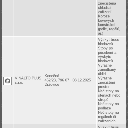
znečistěná
chladicí
zařízení
Koroze
kovových
konstrukcí
(polic, regálů,
aj.)
Výskyt trusu
hlodavců
Stopy po
působení a
výskytu
hlodavců
Výrazně
zanedbaný
úklid
Konečná
VINALTO PLUS
Výrazné
452/23, 796 07
08.12.2025
s.r.o.
znečištění
Držovice
prostor
Nečistoty na
stěnách nebo
stropě
Nečistoty na
podlaze
Nečistoty na
regálech či
zařízeních
Výskyt trusu