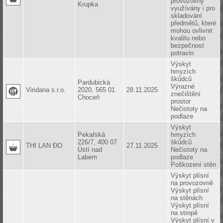
provozovny
Krupka
využívány i pro
skladování
předmětů, které
mohou ovlivnit
kvalitu nebo
bezpečnost
potravin
Výskyt
hmyzích
škůdců
Pardubická
Výrazné
Viridana s.r.o.
2020, 565 01
28.11.2025
znečištění
Choceň
prostor
Nečistoty na
podlaze
Výskyt
Pekařská
hmyzích
226/7, 400 07
škůdců
THI LAN ĐO
27.11.2025
Ústí nad
Nečistoty na
Labem
podlaze
Poškození stěn
Výskyt plísní
na provozovně
Výskyt plísní
na stěnách
Výskyt plísní
na stropě
Výskyt plísní v