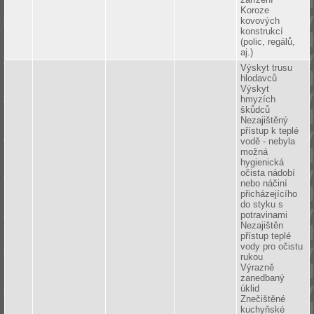
Koroze
kovových
konstrukcí
(polic, regálů,
aj.)
Výskyt trusu
hlodavců
Výskyt
hmyzích
škůdců
Nezajištěný
přístup k teplé
vodě - nebyla
možná
hygienická
očista nádobí
nebo náčiní
přicházejícího
do styku s
potravinami
Nezajištěn
přístup teplé
vody pro očistu
rukou
Výrazně
zanedbaný
úklid
Znečištěné
kuchyňské