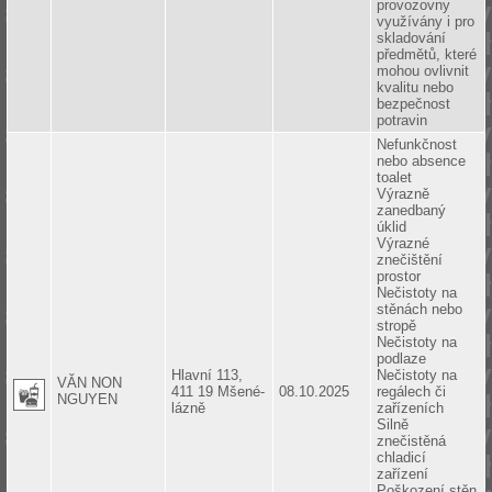
provozovny
využívány i pro
skladování
předmětů, které
mohou ovlivnit
kvalitu nebo
bezpečnost
potravin
Nefunkčnost
nebo absence
toalet
Výrazně
zanedbaný
úklid
Výrazné
znečištění
prostor
Nečistoty na
stěnách nebo
stropě
Nečistoty na
podlaze
Hlavní 113,
Nečistoty na
VĂN NON
411 19 Mšené-
08.10.2025
regálech či
NGUYEN
lázně
zařízeních
Silně
znečistěná
chladicí
zařízení
Poškození stěn