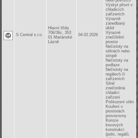
nebo površích
Výskyt plísní v
chladicích
zařízeních
Výrazně
zanedbaný
Hlavní třída
úklid
706/36c, 353
Výrazné
S Central s.r.o.
04.02.2026
01 Mariánské
znečištění
Lázně
prostor
Nečistoty na
stěnách nebo
stropě
Nečistoty na
podlaze
Nečistoty na
regálech či
zařízeních
Silně
znečistěná
chladicí
zařízení
Poškození stěn
Kouření v
prostorách
provozovny
Koroze
kovových
konstrukcí
(polic, regálů,