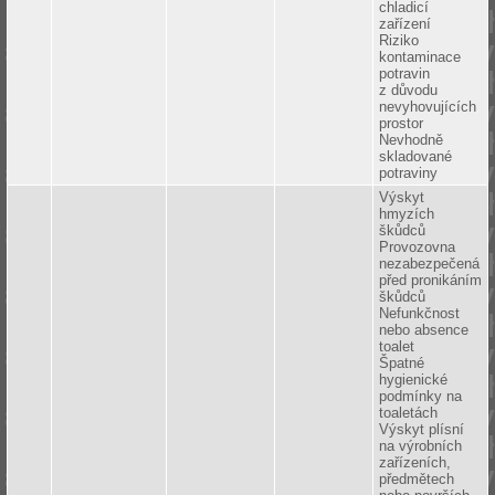
chladicí
zařízení
Riziko
kontaminace
potravin
z důvodu
nevyhovujících
prostor
Nevhodně
skladované
potraviny
Výskyt
hmyzích
škůdců
Provozovna
nezabezpečená
před pronikáním
škůdců
Nefunkčnost
nebo absence
toalet
Špatné
hygienické
podmínky na
toaletách
Výskyt plísní
na výrobních
zařízeních,
předmětech