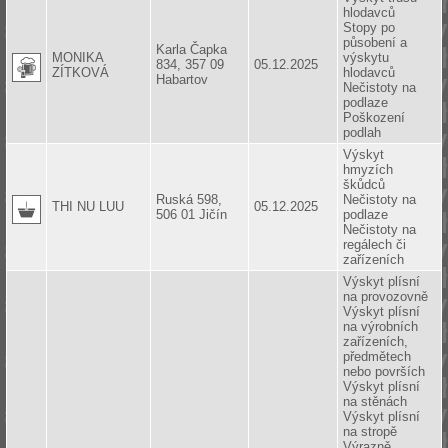
hlodavců
Stopy po
působení a
Karla Čapka
MONIKA
výskytu
834, 357 09
05.12.2025
ZÍTKOVÁ
hlodavců
Habartov
Nečistoty na
podlaze
Poškození
podlah
Výskyt
hmyzích
škůdců
Ruská 598,
Nečistoty na
THI NU LUU
05.12.2025
506 01 Jičín
podlaze
Nečistoty na
regálech či
zařízeních
Výskyt plísní
na provozovně
Výskyt plísní
na výrobních
zařízeních,
předmětech
nebo površích
Výskyt plísní
na stěnách
Výskyt plísní
na stropě
Výrazně