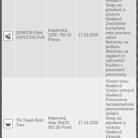
hlodavců
Stopy po
působení a
výskytu
hlodavců
Znečištěné
kuchyňské
Kojetínská
DOROTA EWA
nebo pracovní
3228, 750 02
17.10.2025
ZAPLETALOVÁ
náčiní
Přerov
Nečistoty na
podlaze
Nečistoty na
regálech či
zařízeních
Kouření v
prostorách
provozovny
Výskyt trusu
hlodavců
Výskyt mrtvých
hlodavců
Provozovna
nezabezpečená
před pronikáním
škůdců
Klatovská
Stopy po
Thi Thanh Binh
třída 354/32,
17.10.2025
působení a
Tran
301 00 Plzeň
výskytu
hlodavců
Výrazně