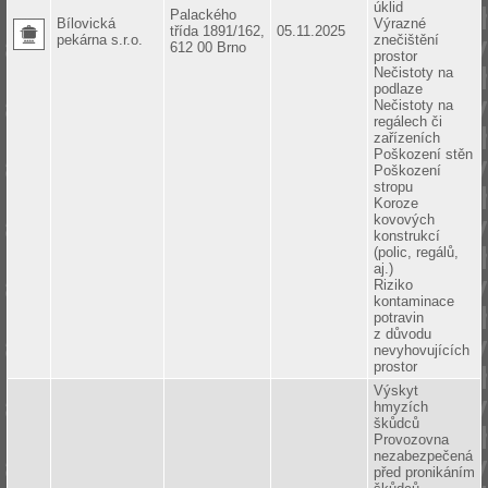
úklid
Palackého
Bílovická
Výrazné
třída 1891/162,
05.11.2025
pekárna s.r.o.
znečištění
612 00 Brno
prostor
Nečistoty na
podlaze
Nečistoty na
regálech či
zařízeních
Poškození stěn
Poškození
stropu
Koroze
kovových
konstrukcí
(polic, regálů,
aj.)
Riziko
kontaminace
potravin
z důvodu
nevyhovujících
prostor
Výskyt
hmyzích
škůdců
Provozovna
nezabezpečená
před pronikáním