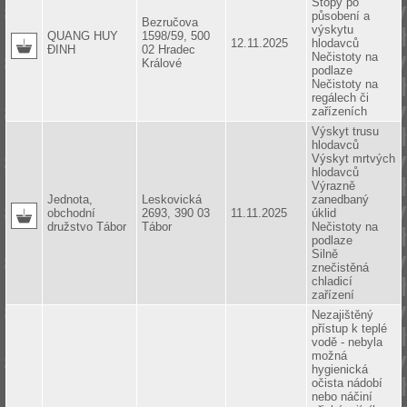
Stopy po
působení a
Bezručova
výskytu
QUANG HUY
1598/59, 500
12.11.2025
hlodavců
ĐINH
02 Hradec
Nečistoty na
Králové
podlaze
Nečistoty na
regálech či
zařízeních
Výskyt trusu
hlodavců
Výskyt mrtvých
hlodavců
Výrazně
Jednota,
Leskovická
zanedbaný
obchodní
2693, 390 03
11.11.2025
úklid
družstvo Tábor
Tábor
Nečistoty na
podlaze
Silně
znečistěná
chladicí
zařízení
Nezajištěný
přístup k teplé
vodě - nebyla
možná
hygienická
očista nádobí
nebo náčiní