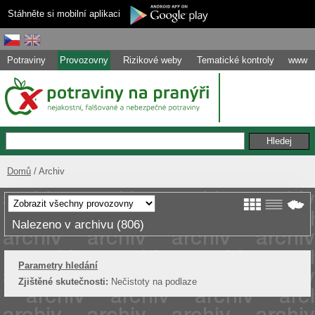
Stáhněte si mobilní aplikaci
Potraviny
Provozovny
Rizikové weby
Tematické kontroly
www
Domů
Archiv
Nalezeno v archivu (806)
Parametry hledání
Zjištěné skutečnosti:
Nečistoty na podlaze