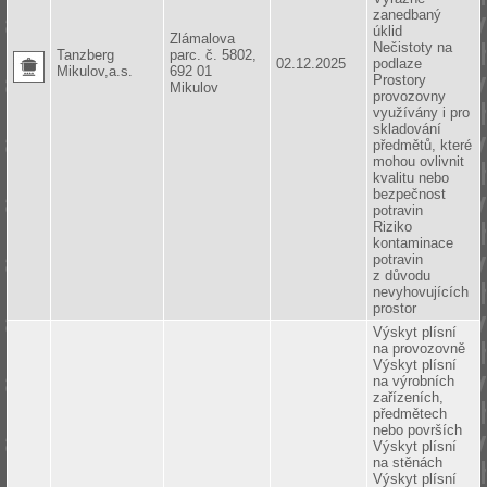
zanedbaný
úklid
Zlámalova
Nečistoty na
Tanzberg
parc. č. 5802,
02.12.2025
podlaze
Mikulov,a.s.
692 01
Prostory
Mikulov
provozovny
využívány i pro
skladování
předmětů, které
mohou ovlivnit
kvalitu nebo
bezpečnost
potravin
Riziko
kontaminace
potravin
z důvodu
nevyhovujících
prostor
Výskyt plísní
na provozovně
Výskyt plísní
na výrobních
zařízeních,
předmětech
nebo površích
Výskyt plísní
na stěnách
Výskyt plísní