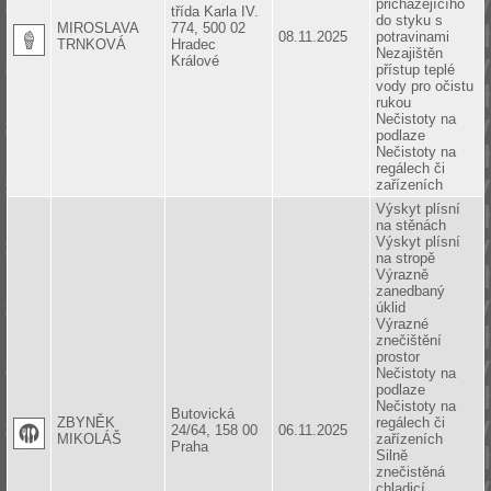
přicházejícího
třída Karla IV.
do styku s
MIROSLAVA
774, 500 02
08.11.2025
potravinami
TRNKOVÁ
Hradec
Nezajištěn
Králové
přístup teplé
vody pro očistu
rukou
Nečistoty na
podlaze
Nečistoty na
regálech či
zařízeních
Výskyt plísní
na stěnách
Výskyt plísní
na stropě
Výrazně
zanedbaný
úklid
Výrazné
znečištění
prostor
Nečistoty na
podlaze
Nečistoty na
Butovická
ZBYNĚK
regálech či
24/64, 158 00
06.11.2025
MIKOLÁŠ
zařízeních
Praha
Silně
znečistěná
chladicí