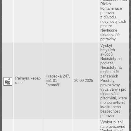
Riziko
kontaminace
potravin
z důvodu
nevyhovujících
prostor
Nevhodně
skladované
potraviny
Výskyt
hmyzích
škůdců
Nečistoty na
podlaze
Nečistoty na
regálech či
Hradecká 247,
zařízeních
Palmyra kebab
551 01
30.09.2025
Prostory
s.r.o.
Jaroměř
provozovny
využívány i pro
skladování
předmětů, které
mohou ovlivnit
kvalitu nebo
bezpečnost
potravin
Výskyt plísní
na provozovně
Výskyt plísní