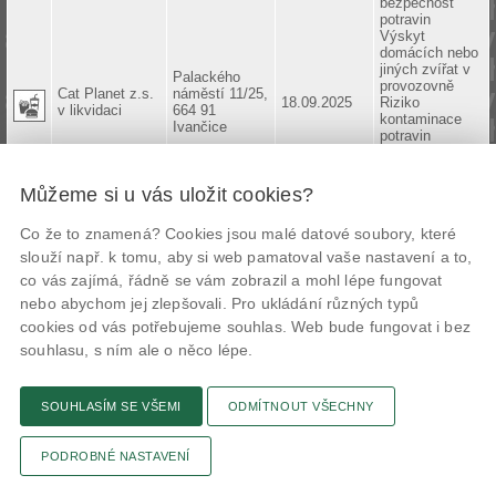
bezpečnost
potravin
Výskyt
domácích nebo
jiných zvířat v
Palackého
provozovně
Cat Planet z.s.
náměstí 11/25,
18.09.2025
Riziko
v likvidaci
664 91
kontaminace
Ivančice
potravin
z důvodu
nevyhovujících
prostor
Můžeme si u vás uložit cookies?
Velikost či
uspořádání
Co že to znamená? Cookies jsou malé datové soubory, které
prostor pro
výrobu potravin
slouží např. k tomu, aby si web pamatoval vaše nastavení a to,
neumožňuje
co vás zajímá, řádně se vám zobrazil a mohl lépe fungovat
správnou
hygienickou
nebo abychom jej zlepšovali. Pro ukládání různých typů
praxi
cookies od vás potřebujeme souhlas. Web bude fungovat i bez
Velikost či
souhlasu, s ním ale o něco lépe.
uspořádání
prostor pro
skladování
potravin
SOUHLASÍM SE VŠEMI
ODMÍTNOUT VŠECHNY
neumožňuje
správnou
hygienickou
PODROBNÉ NASTAVENÍ
praxi
Zápach na