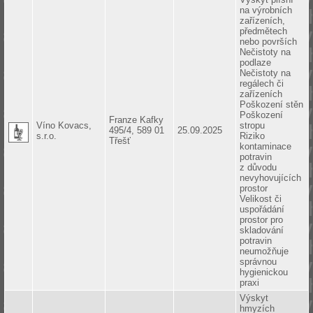
na výrobních
zařízeních,
předmětech
nebo površích
Nečistoty na
podlaze
Nečistoty na
regálech či
zařízeních
Poškození stěn
Poškození
Franze Kafky
Víno Kovacs,
stropu
495/4, 589 01
25.09.2025
s.r.o.
Riziko
Třešť
kontaminace
potravin
z důvodu
nevyhovujících
prostor
Velikost či
uspořádání
prostor pro
skladování
potravin
neumožňuje
správnou
hygienickou
praxi
Výskyt
hmyzích