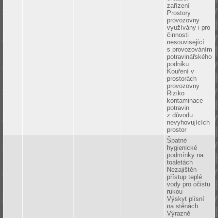
zařízení
Prostory
provozovny
využívány i pro
činnosti
nesouvisející
s provozováním
potravinářského
podniku
Kouření v
prostorách
provozovny
Riziko
kontaminace
potravin
z důvodu
nevyhovujících
prostor
Špatné
hygienické
podmínky na
toaletách
Nezajištěn
přístup teplé
vody pro očistu
rukou
Výskyt plísní
na stěnách
Výrazně