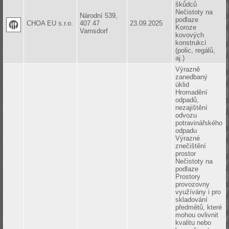
škůdců
Nečistoty na
Národní 539,
podlaze
CHOA EU s.r.o.
407 47
23.09.2025
Koroze
Varnsdorf
kovových
konstrukcí
(polic, regálů,
aj.)
Výrazně
zanedbaný
úklid
Hromadění
odpadů,
nezajištění
odvozu
potravinářského
odpadu
Výrazné
znečištění
prostor
Nečistoty na
podlaze
Prostory
provozovny
využívány i pro
skladování
předmětů, které
mohou ovlivnit
kvalitu nebo