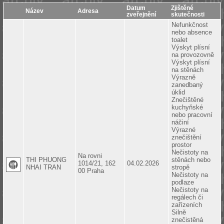
Datum
Zjištěné
Název
Adresa
zveřejnění
skutečnosti
Nefunkčnost
nebo absence
toalet
Výskyt plísní
na provozovně
Výskyt plísní
na stěnách
Výrazně
zanedbaný
úklid
Znečištěné
kuchyňské
nebo pracovní
náčiní
Výrazné
znečištění
prostor
Nečistoty na
Na rovni
THI PHUONG
stěnách nebo
1014/21, 162
04.02.2026
NHAI TRAN
stropě
00 Praha
Nečistoty na
podlaze
Nečistoty na
regálech či
zařízeních
Silně
znečistěná