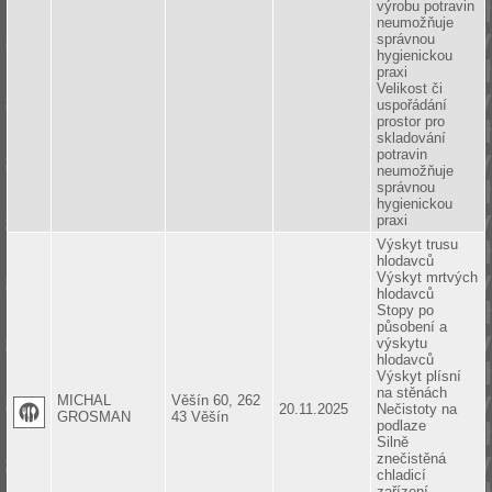
výrobu potravin
neumožňuje
správnou
hygienickou
praxi
Velikost či
uspořádání
prostor pro
skladování
potravin
neumožňuje
správnou
hygienickou
praxi
Výskyt trusu
hlodavců
Výskyt mrtvých
hlodavců
Stopy po
působení a
výskytu
hlodavců
Výskyt plísní
na stěnách
MICHAL
Věšín 60, 262
20.11.2025
Nečistoty na
GROSMAN
43 Věšín
podlaze
Silně
znečistěná
chladicí
zařízení