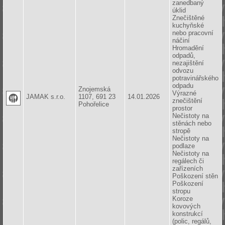
zanedbaný
úklid
Znečištěné
kuchyňské
nebo pracovní
náčiní
Hromadění
odpadů,
nezajištění
odvozu
potravinářského
odpadu
Znojemská
Výrazné
JAMAK s.r.o.
1107, 691 23
14.01.2026
znečištění
Pohořelice
prostor
Nečistoty na
stěnách nebo
stropě
Nečistoty na
podlaze
Nečistoty na
regálech či
zařízeních
Poškození stěn
Poškození
stropu
Koroze
kovových
konstrukcí
(polic, regálů,