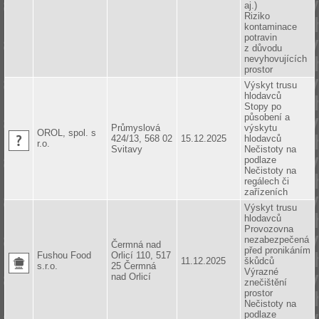
aj.)
Riziko
kontaminace
potravin
z důvodu
nevyhovujících
prostor
Výskyt trusu
hlodavců
Stopy po
působení a
Průmyslová
výskytu
OROL, spol. s
424/13, 568 02
15.12.2025
hlodavců
r.o.
Svitavy
Nečistoty na
podlaze
Nečistoty na
regálech či
zařízeních
Výskyt trusu
hlodavců
Provozovna
nezabezpečená
Čermná nad
před pronikáním
Fushou Food
Orlicí 110, 517
11.12.2025
škůdců
s.r.o.
25 Čermná
Výrazné
nad Orlicí
znečištění
prostor
Nečistoty na
podlaze