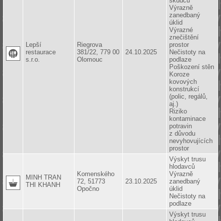
škůdců
Výrazně
zanedbaný
úklid
Výrazné
znečištění
Lepší
Riegrova
prostor
restaurace
381/22, 779 00
24.10.2025
Nečistoty na
s.r.o.
Olomouc
podlaze
Poškození stěn
Koroze
kovových
konstrukcí
(polic, regálů,
aj.)
Riziko
kontaminace
potravin
z důvodu
nevyhovujících
prostor
Výskyt trusu
hlodavců
Komenského
Výrazně
MINH TRAN
72, 51773
23.10.2025
zanedbaný
THI KHANH
Opočno
úklid
Nečistoty na
podlaze
Výskyt trusu