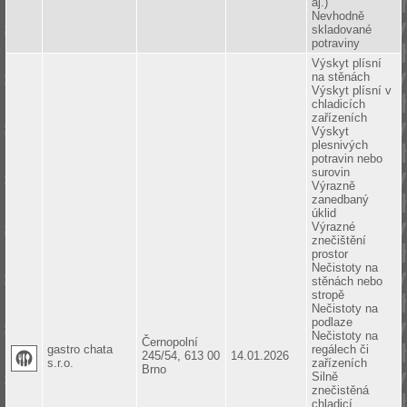
aj.)
Nevhodně
skladované
potraviny
Výskyt plísní
na stěnách
Výskyt plísní v
chladicích
zařízeních
Výskyt
plesnivých
potravin nebo
surovin
Výrazně
zanedbaný
úklid
Výrazné
znečištění
prostor
Nečistoty na
stěnách nebo
stropě
Nečistoty na
podlaze
Nečistoty na
Černopolní
gastro chata
regálech či
245/54, 613 00
14.01.2026
s.r.o.
zařízeních
Brno
Silně
znečistěná
chladicí