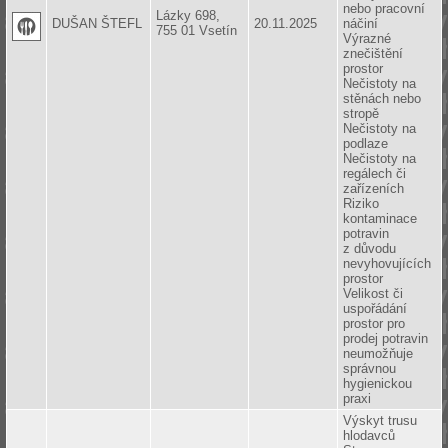
nebo pracovní
Lázky 698,
DUŠAN ŠTEFL
20.11.2025
náčiní
755 01 Vsetín
Výrazné
znečištění
prostor
Nečistoty na
stěnách nebo
stropě
Nečistoty na
podlaze
Nečistoty na
regálech či
zařízeních
Riziko
kontaminace
potravin
z důvodu
nevyhovujících
prostor
Velikost či
uspořádání
prostor pro
prodej potravin
neumožňuje
správnou
hygienickou
praxi
Výskyt trusu
hlodavců