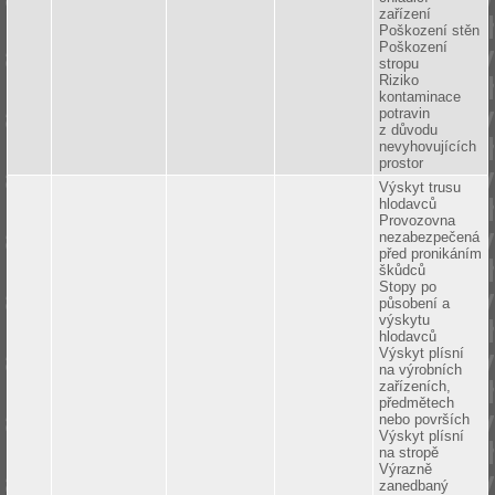
zařízení
Poškození stěn
Poškození
stropu
Riziko
kontaminace
potravin
z důvodu
nevyhovujících
prostor
Výskyt trusu
hlodavců
Provozovna
nezabezpečená
před pronikáním
škůdců
Stopy po
působení a
výskytu
hlodavců
Výskyt plísní
na výrobních
zařízeních,
předmětech
nebo površích
Výskyt plísní
na stropě
Výrazně
zanedbaný