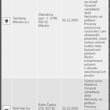
na stropě
Výrazně
zanedbaný
úklid
Zlámalova
Nečistoty na
Tanzberg
parc. č. 5780,
02.12.2025
podlaze
Mikulov,a.s.
692 01
Prostory
Mikulov
provozovny
využívány i pro
skladování
předmětů, které
mohou ovlivnit
kvalitu nebo
bezpečnost
potravin
Riziko
kontaminace
potravin
z důvodu
nevyhovujících
prostor
Výskyt trusu
hlodavců
Výrazně
zanedbaný
úklid
Nečistoty na
podlaze
Karla Čapka
Prostory
Dinh Hai Vu
274, 417 42
01.12.2025