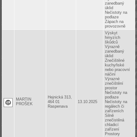
zanedbaný
úklid
Nečistoty na
podlaze
Zápach na
provozovně
Výskyt
hmyzích
škůdců
Výrazně
zanedbaný
úklid
Znečištěné
kuchyňské
nebo pracovní
náčiní
Výrazné
znečištění
prostor
Nečistoty na
Hejnická 313,
podlaze
MARTIN
464 01
13.10.2025
Nečistoty na
PROŠEK
Raspenava
regálech či
zařízeních
Silně
znečistěná
chladicí
zařízení
Prostory