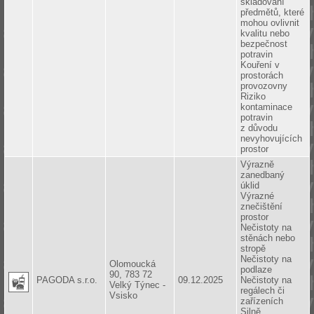
skladování
předmětů, které
mohou ovlivnit
kvalitu nebo
bezpečnost
potravin
Kouření v
prostorách
provozovny
Riziko
kontaminace
potravin
z důvodu
nevyhovujících
prostor
Výrazně
zanedbaný
úklid
Výrazné
znečištění
prostor
Nečistoty na
stěnách nebo
stropě
Nečistoty na
Olomoucká
podlaze
90, 783 72
PAGODA s.r.o.
09.12.2025
Nečistoty na
Velký Týnec -
regálech či
Vsisko
zařízeních
Silně