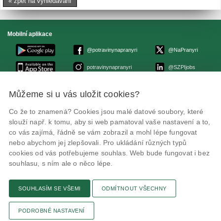
« zpět na vyhledávání
Mobilní aplikace
@potravinynapranyri
@NaPranyri
potravinynapranyri
@SZPIjobs
Můžeme si u vás uložit cookies?
© Státní zemědělská a potravinářská inspekce 2026
.
Květná 15, 603 00 Brno,
epodatelna
szpi.gov.cz
Co že to znamená? Cookies jsou malé datové soubory, které
ID datové schránky: avraiqg
slouží např. k tomu, aby si web pamatoval vaše nastavení a to,
IČO: 75014149, DIČ: CZ75014149
Zásady ochrany soukromí
Nastavení cookies
co vás zajímá, řádně se vám zobrazil a mohl lépe fungovat
nebo abychom jej zlepšovali. Pro ukládání různých typů
cookies od vás potřebujeme souhlas. Web bude fungovat i bez
souhlasu, s ním ale o něco lépe.
SOUHLASÍM SE VŠEMI
ODMÍTNOUT VŠECHNY
Připomínky
Novinky
Odkaz
RSS kanál
Tisk stránky
PODROBNÉ NASTAVENÍ