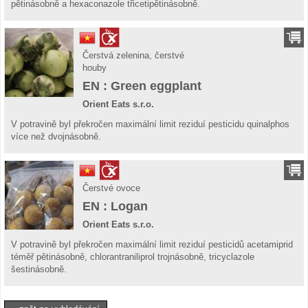
pětinásobně a hexaconazole třicetipětinásobně.
Čerstvá zelenina, čerstvé
houby
EN : Green eggplant
Orient Eats s.r.o.
V potravině byl překročen maximální limit reziduí pesticidu quinalphos
více než dvojnásobně.
Čerstvé ovoce
EN : Logan
Orient Eats s.r.o.
V potravině byl překročen maximální limit reziduí pesticidů acetamiprid
téměř pětinásobně, chlorantraniliprol trojnásobně, tricyclazole
šestinásobně.