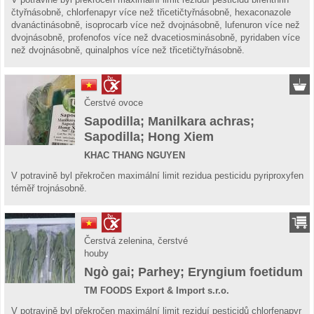
čtyřnásobně, chlorfenapyr více než třicetičtyřnásobně, hexaconazole
dvanáctinásobně, isoprocarb více než dvojnásobně, lufenuron více než
dvojnásobně, profenofos více než dvacetiosminásobně, pyridaben více
než dvojnásobně, quinalphos více než třicetičtyřnásobně.
Čerstvé ovoce
Sapodilla; Manilkara achras;
Sapodilla; Hong Xiem
KHAC THANG NGUYEN
V potravině byl překročen maximální limit rezidua pesticidu pyriproxyfen
téměř trojnásobně.
Čerstvá zelenina, čerstvé
houby
Ngò gai; Parhey; Eryngium foetidum
TM FOODS Export & Import s.r.o.
V potravině byl překročen maximální limit reziduí pesticidů chlorfenapyr