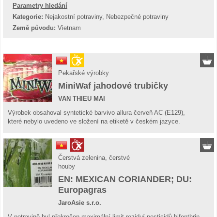
Parametry hledání
Kategorie:
Nejakostní potraviny, Nebezpečné potraviny
Země původu:
Vietnam
Pekařské výrobky
MiniWaf jahodové trubičky
VAN THIEU MAI
Výrobek obsahoval syntetické barvivo allura červeň AC (E129),
které nebylo uvedeno ve složení na etiketě v českém jazyce.
Čerstvá zelenina, čerstvé
houby
EN: MEXICAN CORIANDER; DU:
Europagras
JaroAsie s.r.o.
V potravině byl překročen maximální limit reziduí pesticidů bifenthrin