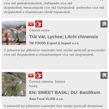
více než jedenáctinásobně, clothianidin více než
dvojnásobně, hexaconazole více než čtyřnásobně, profenofos více než
dvojnásobně a thiametoxam téměř trojnásobně.
Čerstvé ovoce
Trái Vải; Lychee; Litchi chinensis
TM FOODS Export & Import s.r.o.
V potravině byl překročen maximální limit reziduí pesticidů azoxystrobin
více než dvojnásobně a chlorantraniliprol více než dvojnásobně.
Čerstvá zelenina, čerstvé
houby
EN: SWEET BASIL; DU: Basilikum
Asia Food VLH36 s.r.o.
V potravině byl překročen maximální limit reziduí pesticidů dinotefuran