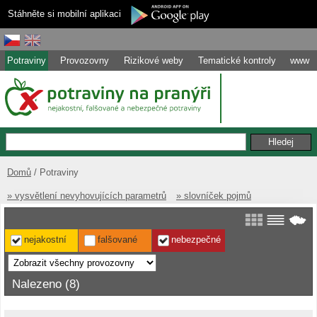
Stáhněte si mobilní aplikaci
Potraviny
Provozovny
Rizikové weby
Tematické kontroly
www
Domů
Potraviny
» vysvětlení nevyhovujících parametrů
» slovníček pojmů
nejakostní
falšované
nebezpečné
Nalezeno (8)