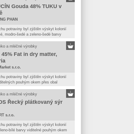
CÍN Gouda 48% TUKU v
ě
UNG PHAN
hu potraviny byl zjištěn výskyt kolonií
ílé, modro-šedé a zeleno-šedé barvy
é pouhým okem přes obal potraviny.
na se nepovažuje za bezpečnou, pokud
éko a mléčné výrobky
ámky kažení.
45% Fat in dry matter,
ria
arket s.r.o.
hu potraviny byl zjištěn výskyt kolonií
iditelných pouhým okem přes obal
y. Potravina se nepovažuje za bezpečnou,
eví známky kažení.
éko a mléčné výrobky
S Řecký plátkovaný sýr
 s.r.o.
hu potraviny byl zjištěn výskyt kolonií
eleno-bílé barvy viditelné pouhým okem