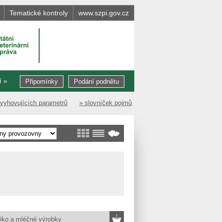
Tematické kontroly
www.szpi.gov.cz
í »
Připomínky
Podání podnětu
evyhovujících parametrů
» slovníček pojmů
éko a mléčné výrobky