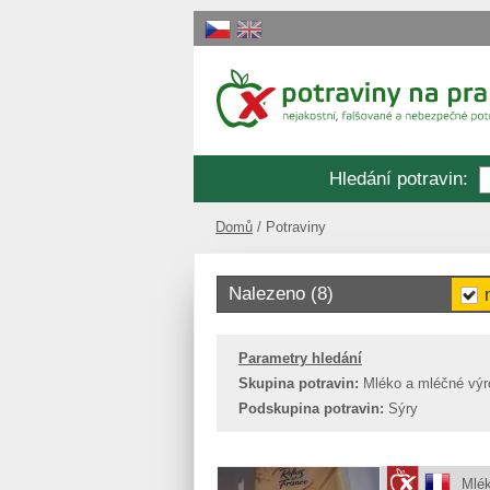
Hledání potravin
:
Domů
Potraviny
Nalezeno (8)
Parametry hledání
Skupina potravin:
Mléko a mléčné vý
Podskupina potravin:
Sýry
Mlék