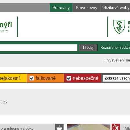
Potraviny
Provozovny
Rizikové weby
Rozšířené hledán
» vysvětlení n
nejakostní
falšované
nebezpečné
robky
o a mléčné výrobky
Ml