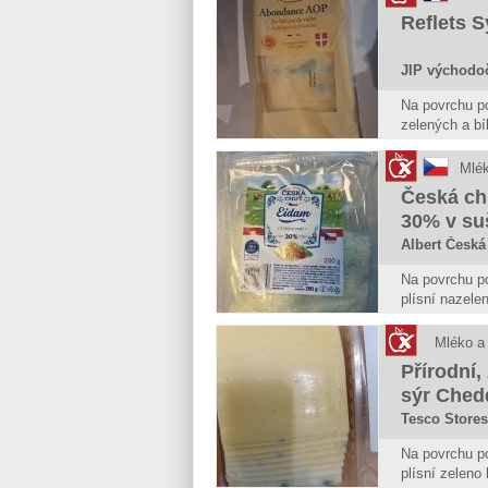
Reflets 
JIP východoč
Na povrchu po
zelených a bí
přes obal pot
Potravina se
Mlék
jeví známky 
Česká ch
30% v su
Albert Česká 
Na povrchu po
plísní nazele
přes obal pot
bezpečnou, p
Mléko a
Přírodní, 
sýr Chedd
Tesco Stores
Na povrchu po
plísní zeleno