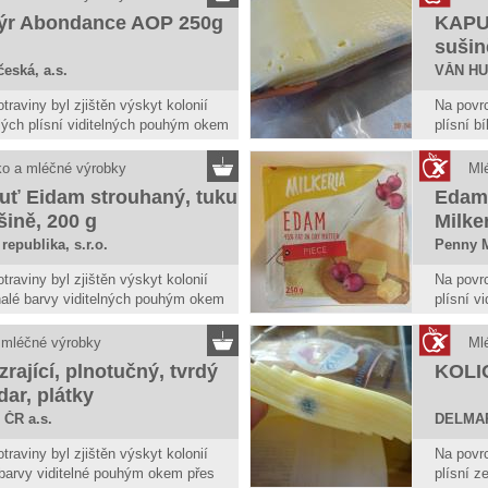
Sýr Abondance AOP 250g
KAPU
sušin
eská, a.s.
VĂN H
traviny byl zjištěn výskyt kolonií
Na povrc
lých plísní viditelných pouhým okem
plísní b
raviny.
viditeln
 nepovažuje za bezpečnou, pokud
Potravi
o a mléčné výrobky
Ml
kažení.
jeví zn
uť Eidam strouhaný, tuku
Edam 
šině, 200 g
Milke
republika, s.r.o.
Penny M
traviny byl zjištěn výskyt kolonií
Na povrc
nalé barvy viditelných pouhým okem
plísní v
raviny. Potravina se nepovažuje za
potravin
okud jeví známky kažení.
pokud j
 mléčné výrobky
Ml
zrající, plnotučný, tvrdý
KOLIO
ar, plátky
 ČR a.s.
DELMART
traviny byl zjištěn výskyt kolonií
Na povrc
 barvy viditelné pouhým okem přes
plísní z