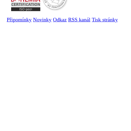
Připomínky
Novinky
Odkaz
RSS kanál
Tisk stránky