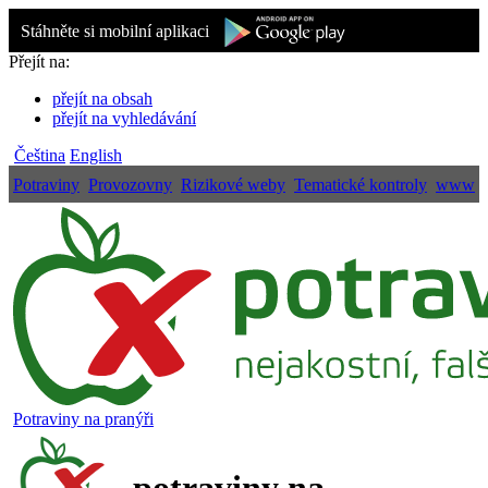
Stáhněte si mobilní aplikaci
Přejít na:
přejít na obsah
přejít na vyhledávání
Čeština
English
Potraviny
Provozovny
Rizikové weby
Tematické kontroly
www
Potraviny na pranýři