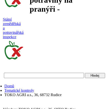
potraviny na
pranýři -
nejakostní,
Státní
zemědělská
falšované a
a
potravinářská
nebezpečné
inspekce
potraviny
Státní
zemědělská
a
potravinářská
Domů
inspekce
Tematické kontroly
TOKO AGRI a.s., 36, 68732 Rudice