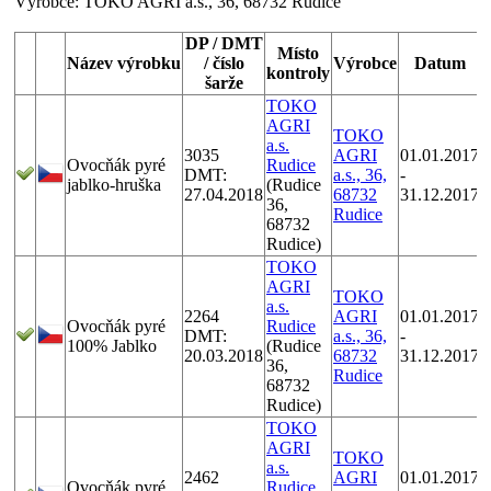
Výrobce:
TOKO AGRI a.s., 36, 68732 Rudice
DP / DMT
Místo
Název výrobku
/ číslo
Výrobce
Datum
kontroly
šarže
TOKO
K
AGRI
p
TOKO
a.s.
o
3035
AGRI
01.01.2017
Ovocňák pyré
Rudice
n
DMT:
a.s., 36,
-
jablko-hruška
(Rudice
z
27.04.2018
68732
31.12.2017
36,
k
Rudice
68732
Rudice)
r
TOKO
K
AGRI
p
TOKO
a.s.
o
2264
AGRI
01.01.2017
Ovocňák pyré
Rudice
n
DMT:
a.s., 36,
-
100% Jablko
(Rudice
z
20.03.2018
68732
31.12.2017
36,
k
Rudice
68732
Rudice)
r
TOKO
K
AGRI
p
TOKO
a.s.
o
2462
AGRI
01.01.2017
Ovocňák pyré
Rudice
n