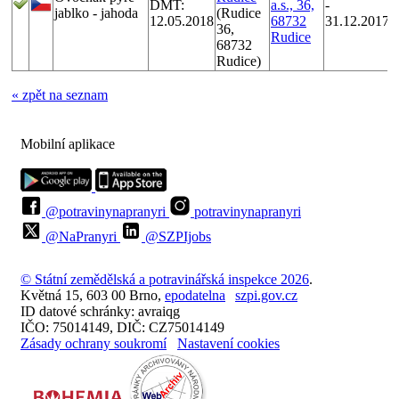
DMT:
a.s., 36,
-
jablko - jahoda
(Rudice
z
12.05.2018
68732
31.12.2017
36,
k
Rudice
68732
Rudice)
r
« zpět na seznam
Mobilní aplikace
@potravinynapranyri
potravinynapranyri
@NaPranyri
@SZPIjobs
© Státní zemědělská a potravinářská inspekce 2026
.
Květná 15, 603 00 Brno,
epodatelna
szpi.gov.cz
ID datové schránky: avraiqg
IČO: 75014149, DIČ: CZ75014149
Zásady ochrany soukromí
Nastavení cookies