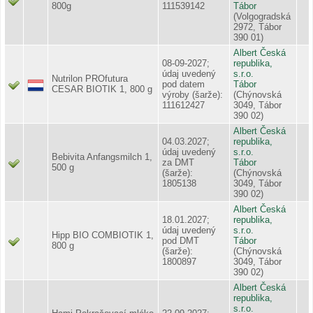
800g
111539142
Tábor
(Volgogradská
2972, Tábor
390 01)
Albert Česká
08-09-2027;
republika,
údaj uvedený
s.r.o.
Nutrilon PROfutura
pod datem
Tábor
CESAR BIOTIK 1, 800 g
výroby (šarže):
(Chýnovská
111612427
3049, Tábor
390 02)
Albert Česká
04.03.2027;
republika,
údaj uvedený
s.r.o.
Bebivita Anfangsmilch 1,
za DMT
Tábor
500 g
(šarže):
(Chýnovská
1805138
3049, Tábor
390 02)
Albert Česká
18.01.2027;
republika,
údaj uvedený
s.r.o.
Hipp BIO COMBIOTIK 1,
pod DMT
Tábor
800 g
(šarže):
(Chýnovská
1800897
3049, Tábor
390 02)
Albert Česká
republika,
s.r.o.