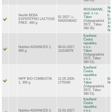
390 05)
Ne
ROSSMANN,
Ne
spol. s r.o.
Nestlé BEBA
b.v
02 2027; L-
Tábor
EXPERTPRO LACTOSE
St
50420346AD
(Volgogradská
FREE, 400 g
14
2972 , Tábor
Am
390 05)
Ni
Kaufland
Česká
republika
Nutrilon ADVANCED 1,
06-01-2027;
v.o.s.
800 g
111534078
Tábor
(Volgogradská
2972, Tábor
390 01)
Kaufland
Česká
republika
HiPP BIO COMBIOTIK
21.05.2026;
v.o.s.
Ba
1, 300 g
1770340
Tábor
Ně
(Volgogradská
2972, Tábor
390 01)
Kaufland
Česká
republika
Nutrilon ADVANCED 2,
21-01-2027;
v.o.s.