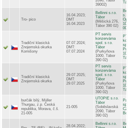
2098, Tábor
Tá
39002)
Bel
Bellinni s.r.o.
16.04.2023;
s.r
Tábor
Tro- pico
DMT
Op
(Měšická 276,
16.04.2023
10
Tábor 390 02)
00
PT servis
PT
konzervárna
ko
Tradiční klasická
07.07.2024;
spol. s r.o.
spo
Znojemská okurka
DMT:
Tábor
Pu
Kornišony
07.07.2024
(Purkyňova
10
1000, Tábor
Tá
390 02)
PT servis
PT
konzervárna
ko
29.07.2025;
spol. s r.o.
Tradiční klasická
spo
DMT:
Tábor
Znojemská okurka
Pu
29.07.2025
(Purkyňova
10
1000, Tábor
Tá
390 02)
UTOPIE s.r.o.
burčák bílý, Müller
Pa
Tábor
Thurgau, z.p. Česká
spo
21-005
(Soběslavská
republika, Morava, č.š.
CZ
2090, Tábor
21-005
Bo
390 02)
Bellinni s.r.o.
Bel
28.04.2022;
Pro – TE (BE) – IN kaše
Tábor
Mě