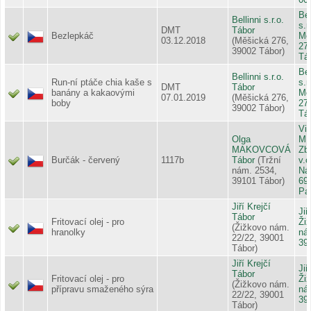
Bel
Bellinni s.r.o.
s.r
DMT
Tábor
Bezlepkáč
Mě
03.12.2018
(Měšická 276,
27
39002 Tábor)
Tá
Bel
Bellinni s.r.o.
Run-ní ptáče chia kaše s
s.r
DMT
Tábor
banány a kakaovými
Mě
07.01.2019
(Měšická 276,
boby
27
39002 Tábor)
Tá
Vi
Olga
M
MAKOVCOVÁ
Zb
Burčák - červený
1117b
Tábor
(Tržní
v.o
nám. 2534,
Ná
39101 Tábor)
69
Pa
Jiří Krejčí
Jiř
Tábor
Fritovací olej - pro
Ži
(Žižkovo nám.
hranolky
ná
22/22, 39001
39
Tábor)
Jiří Krejčí
Jiř
Tábor
Fritovací olej - pro
Ži
(Žižkovo nám.
přípravu smaženého sýra
ná
22/22, 39001
39
Tábor)