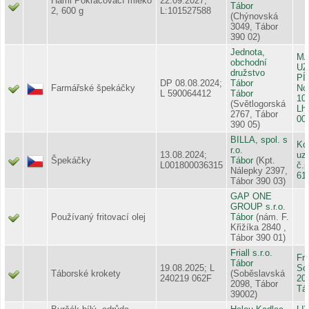
Hami Pokračovací mléko
22.09.2027;
Tábor
2, 600 g
L:101527588
(Chýnovská
3049, Tábor
390 02)
Jednota,
M
obchodní
UZ
družstvo
PÍ
DP 08.08.2024;
Tábor
Farmářské špekáčky
No
L 590064412
Tábor
10
(Světlogorská
Lh
2767, Tábor
00
390 05)
BILLA, spol. s
Ko
r.o.
13.08.2024;
uze
Špekáčky
Tábor
(Kpt.
L001800036315
č.p
Nálepky 2397,
61
Tábor 390 03)
GAP ONE
GROUP s.r.o.
Používaný fritovací olej
Tábor
(nám. F.
Křižíka 2840 ,
Tábor 390 01)
Friall s.r.o.
Fri
Tábor
19.08.2025; L
So
Táborské krokety
(Soběslavská
240219 062F
20
2098, Tábor
Tá
39002)