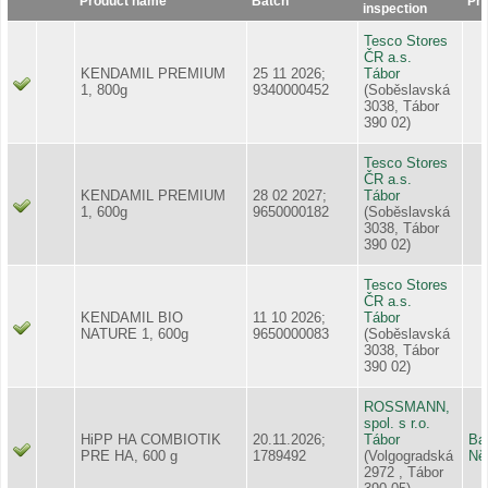
Product name
Batch
Pr
inspection
Tesco Stores
ČR a.s.
KENDAMIL PREMIUM
25 11 2026;
Tábor
1, 800g
9340000452
(Soběslavská
3038, Tábor
390 02)
Tesco Stores
ČR a.s.
KENDAMIL PREMIUM
28 02 2027;
Tábor
1, 600g
9650000182
(Soběslavská
3038, Tábor
390 02)
Tesco Stores
ČR a.s.
KENDAMIL BIO
11 10 2026;
Tábor
NATURE 1, 600g
9650000083
(Soběslavská
3038, Tábor
390 02)
ROSSMANN,
spol. s r.o.
HiPP HA COMBIOTIK
20.11.2026;
Tábor
Ba
PRE HA, 600 g
1789492
(Volgogradská
Ně
2972 , Tábor