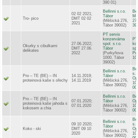
390 01)
Bellinni s.r.o.
Bel
02 02 2021;
Tábor
Mě
Tro- pico
DMT 02 02
(Měšická 276,
27
2021
Tábor 39002)
39
PT servis
konzervárna
PT
27.06.2022;
spol. s r.o.
ko
Okurky s cibulkami
DMT 27.06.
Tábor
spo
delikates
2022
(Purkyňova
Pu
1000, Tábor
10
39002)
Bel
Bellinni s.r.o.
s.r
Pro – TE (BE) – IN
14.11.2019;
Tábor
Op
proteinová kaše s ořechy
14.11.2019
(Měšická 276,
10
Tábor 39002)
00
Bellinni s.r.o.
Bel
Pro – TE (BE) – IN
07.01.2020;
Tábor
Op
proteinová kaše jahoda s
07.01.2020
(Měšická 276,
10
kokosem a chia
Tábor 39002)
00
Bel
Bellinni s.r.o.
09 10 2020;
s.r
Tábor
Koko - ski
DMT 09 10
Op
(Měšická 276,
2020
10
Tábor 39002)
00