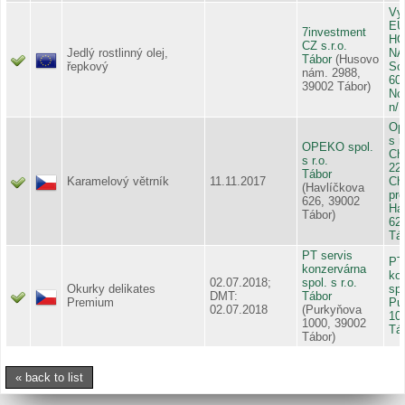
Vy
EU
7investment
HO
CZ s.r.o.
Jedlý rostlinný olej,
NA
Tábor
(Husovo
řepkový
So
nám. 2988,
60
39002 Tábor)
No
n/
Op
s r
OPEKO spol.
Ch
s r.o.
22
Tábor
Karamelový větrník
11.11.2017
Ch
(Havlíčkova
pr
626, 39002
Ha
Tábor)
62
Tá
PT servis
PT
konzervárna
ko
02.07.2018;
spol. s r.o.
Okurky delikates
spo
DMT:
Tábor
Premium
Pu
02.07.2018
(Purkyňova
10
1000, 39002
Tá
Tábor)
« back to list