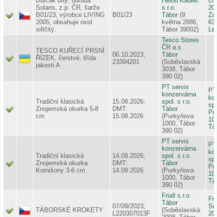
Burčák bílý, odrůda
Helou Kadlec
LI
Solaris, z.p. ČR, šarže
s.r.o.
20
B01/23, výrobce LIVING
B01/23
Tábor
(9.
Za
2005, obsahuje oxid
května 2886,
63
siřičitý.
Tábor 39002)
Le
Tesco Stores
ČR a.s.
TESCO KUŘECÍ PRSNÍ
06.10.2023;
Tábor
ŘÍZEK, čerstvé, třída
23394201
(Soběslavská
jakosti A
3038, Tábor
390 02)
PT servis
PT
konzervárna
ko
Tradiční klasická
15.08.2026;
spol. s r.o.
spo
Znojemská okurka 5-8
DMT:
Tábor
Pu
cm
15.08.2026
(Purkyňova
10
1000, Tábor
Tá
390 02)
PT servis
PT
konzervárna
ko
Tradiční klasická
14.09.2026;
spol. s r.o.
spo
Znojemská okurka
DMT:
Tábor
Pu
Kornišony 3-6 cm
14.09.2026
(Purkyňova
10
1000, Tábor
Tá
390 02)
Friall s.r.o.
Fri
Tábor
07/09/2023;
So
TÁBORSKÉ KROKETY
(Soběslavská
L220307013F
20