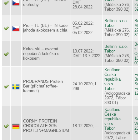
DMT
s ořechy
(Měšická 276,
27
28.04.2022
Tábor 390 02)
39
Bellinni s.r.o.
Bel
05.02.2022;
Pro – TE (BE) – IN kaše
Tábor
Mě
DMT
jahoda akokosem a chia
(Měšická 276,
27
05.02.2022
Tábor 390 02)
39
Bel
Bellinni s.r.o.
Koko- ski – ovocná
s.r
13.07.2022;
Tábor
nepečená kolečka s
Op
DMT 13.7.2022
(Měšická 276,
kokosem
10
Tábor 390 02)
00
Kaufland
Česká
Fir
republika
Br
PROBRANDS Protein
24.10.2020; L
v.o.s.
Sw
Bar (příchuť toffee-
298
Tábor
Fi
karamel)
(Volgogradská
12
2972, Tábor
Lu
390 01)
Kaufland
Česká
republika
Sc
CORNY PROTEIN
v.o.s.
We
CHOCOLATE 30%
18.12.2020; ---
Tábor
23
PROTEIN+MAGNESIUM
(Volgogradská
Sc
2972, Tábor