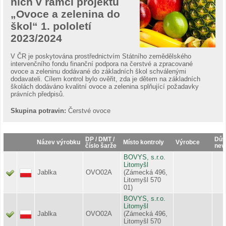
nich v rámci projektu
„Ovoce a zelenina do
škol“ 1. pololetí
2023/2024
V ČR je poskytována prostřednictvím Státního zemědělského
intervenčního fondu finanční podpora na čerstvé a zpracované
ovoce a zeleninu dodávané do základních škol schválenými
dodavateli. Cílem kontrol bylo ověřit, zda je dětem na základních
školách dodáváno kvalitní ovoce a zelenina splňující požadavky
právních předpisů.
Skupina potravin:
Čerstvé ovoce
DP / DMT /
Dův
Název výrobku
Místo kontroly
Výrobce
číslo šarže
nev
BOVYS, s.r.o.
Litomyšl
Jablka
OVO02A
(Zámecká 496,
Litomyšl 570
01)
BOVYS, s.r.o.
Litomyšl
Jablka
OVO02A
(Zámecká 496,
Litomyšl 570