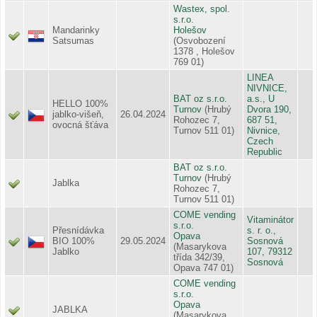
Wastex, spol.
s.r.o.
Mandarinky
Holešov
Satsumas
(Osvobození
1378 , Holešov
769 01)
LINEA
NIVNICE,
BAT oz s.r.o.
a.s., U
HELLO 100%
Turnov
(Hrubý
Dvora 190,
jablko-višeň,
26.04.2024
Rohozec 7,
687 51,
ovocná šťáva
Turnov 511 01)
Nivnice,
Czech
Republic
BAT oz s.r.o.
Turnov
(Hrubý
Jablka
Rohozec 7,
Turnov 511 01)
COME vending
Vitaminátor
s.r.o.
Přesnídávka
s. r. o.,
Opava
BIO 100%
29.05.2024
Sosnová
(Masarykova
Jablko
107, 79312
třída 342/39,
Sosnová
Opava 747 01)
COME vending
s.r.o.
Opava
JABLKA
(Masarykova