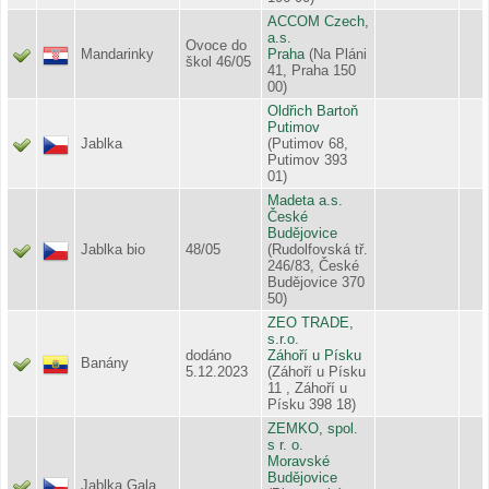
ACCOM Czech,
a.s.
Ovoce do
Mandarinky
Praha
(Na Pláni
škol 46/05
41, Praha 150
00)
Oldřich Bartoň
Putimov
Jablka
(Putimov 68,
Putimov 393
01)
Madeta a.s.
České
Budějovice
Jablka bio
48/05
(Rudolfovská tř.
246/83, České
Budějovice 370
50)
ZEO TRADE,
s.r.o.
dodáno
Záhoří u Písku
Banány
5.12.2023
(Záhoří u Písku
11 , Záhoří u
Písku 398 18)
ZEMKO, spol.
s r. o.
Moravské
Budějovice
Jablka Gala