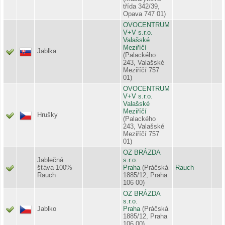
třída 342/39,
Opava 747 01)
OVOCENTRUM
V+V s.r.o.
Valašské
Meziříčí
Jablka
(Palackého
243, Valašské
Meziříčí 757
01)
OVOCENTRUM
V+V s.r.o.
Valašské
Meziříčí
Hrušky
(Palackého
243, Valašské
Meziříčí 757
01)
OZ BRÁZDA
Jablečná
s.r.o.
šťáva 100%
Praha
(Práčská
Rauch
Rauch
1885/12, Praha
106 00)
OZ BRÁZDA
s.r.o.
Jablko
Praha
(Práčská
1885/12, Praha
106 00)