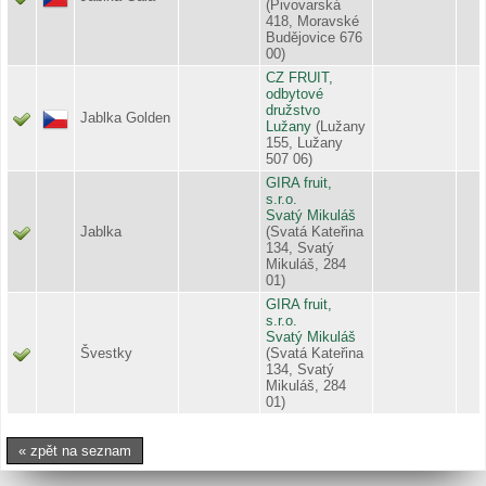
(Pivovarská
418, Moravské
Budějovice 676
00)
CZ FRUIT,
odbytové
družstvo
Jablka Golden
Lužany
(Lužany
155, Lužany
507 06)
GIRA fruit,
s.r.o.
Svatý Mikuláš
Jablka
(Svatá Kateřina
134, Svatý
Mikuláš, 284
01)
GIRA fruit,
s.r.o.
Svatý Mikuláš
Švestky
(Svatá Kateřina
134, Svatý
Mikuláš, 284
01)
« zpět na seznam