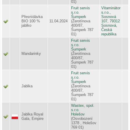
01)
Fruit servis
Vitaminátor
s.r.o.
s.r.o.,
Přesnídávka
Šumperk
Sosnová
BIO 100 %
11.04.2024
(Žerotínova
107, 79312
jablko
400/87,
Sosnová,
Šumperk 787
Česká
01)
republika
Fruit servis
s.r.o.
Šumperk
Mandarinky
(Žerotínova
400/87,
Šumperk 787
01)
Fruit servis
s.r.o.
Šumperk
Jablka
(Žerotínova
400/87,
Šumperk 787
01)
Wastex, spol.
s.r.o.
Jablka Royal
Holešov
Gala, Empire
(Osvobození
1378 , Holešov
769 01)