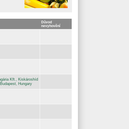
Důvod
nevyhovění
ria Kft., Kiskároshíd
 Budapest, Hungary