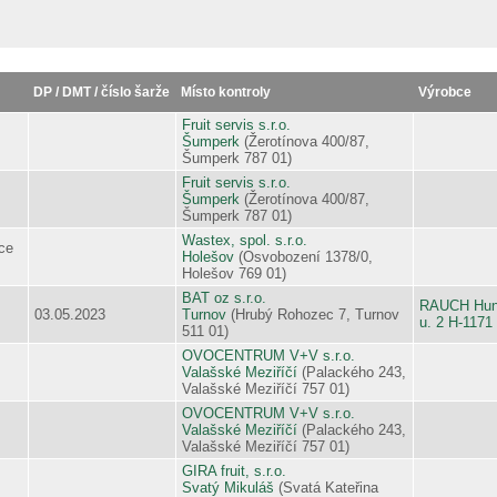
DP / DMT / číslo šarže
Místo kontroly
Výrobce
Fruit servis s.r.o.
Šumperk
(Žerotínova 400/87,
Šumperk 787 01)
Fruit servis s.r.o.
Šumperk
(Žerotínova 400/87,
Šumperk 787 01)
Wastex, spol. s.r.o.
ce
Holešov
(Osvobození 1378/0,
Holešov 769 01)
BAT oz s.r.o.
RAUCH Hungá
03.05.2023
Turnov
(Hrubý Rohozec 7, Turnov
u. 2 H-1171
511 01)
OVOCENTRUM V+V s.r.o.
Valašské Meziříčí
(Palackého 243,
Valašské Meziříčí 757 01)
OVOCENTRUM V+V s.r.o.
Valašské Meziříčí
(Palackého 243,
Valašské Meziříčí 757 01)
GIRA fruit, s.r.o.
Svatý Mikuláš
(Svatá Kateřina