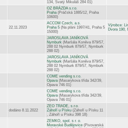
134, Svatý Mikuláš 284 01)
OZ BRÁZDA s.r.o.
Praha
(Práčská 1885/12, Praha
10600)
ACCOM Czech, a.s.
Výrobce: Li
22.11.2023
Praha 5
(Na pláni 1997/41, Praha 5
Dvora 190, 
15000)
JAROSLAVA JANÍKOVÁ
Nymburk
(Maršála Koněva 879/57,
288 02 Nymburk 879/57, Nymburk
288 02)
JAROSLAVA JANÍKOVÁ
Nymburk
(Maršála Koněva 879/57,
288 02 Nymburk 879/57, Nymburk
288 02)
COME vending s.r.o.
Opava
(Masarykova třída 342/39,
Opava 746 01)
COME vending s.r.o.
Opava
(Masarykova třída 342/39,
Opava 746 01)
ZEO TRADE, s.r.o.
dodáno 8.11.2022
Záhoří u Písku
(Záhoří u Písku 11
, Záhoří u Písku 398 18)
ZEMKO, spol. s r. o.
Moravské Budějovice
(Pivovarská