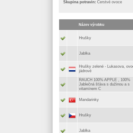
Skupina potravin:
Čerstvé ovoce
Název výrobku
Hrušky
Jablka
Hrušky zelené - Lukasova, ovo
jádrové
RAUCH 100% APPLE , 100%
Jablečná šťáva s dužinou a s
vitamínem C
Mandarinky
Hrušky
Jablka