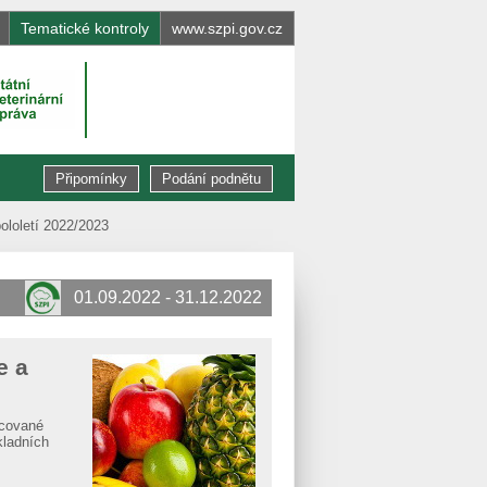
Tematické kontroly
www.szpi.gov.cz
Připomínky
Podání podnětu
pololetí 2022/2023
01.09.2022 - 31.12.2022
e a
acované
kladních