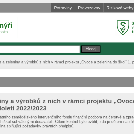
Potraviny
Provozovny
Rizikové weby
 a zeleniny a výrobků z nich v rámci projektu „Ovoce a zelenina do škol“ 1. 
iny a výrobků z nich v rámci projektu „Ovoc
loletí 2022/2023
átního zemědělského intervenčního fondu finanční podpora na čerstvé a zpr
 škol schválenými dodavateli. Cílem kontrol bylo ověřit, zda je dětem na zá
ina splňující požadavky právních předpisů.