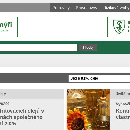
Potraviny
Provozovny
Rizikové weby
leje
Jedlé tu
9/209
Vyhověl
fritovacích olejů v
Kontr
nách společného
vlast
ní 2025