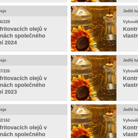
leje
Jedlé tu
6/228
Vyhověl
fritovacích olejů v
Kontr
nách společného
vlast
ní 2024
leje
Jedlé tu
7/226
Vyhověl
fritovacích olejů v
Kontr
nách společného
vlast
ní 2023
leje
Jedlé tu
2/162
Vyhověl
fritovacích olejů v
Kontr
nách společného
vlast