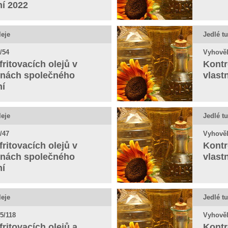
ní 2022
leje
Jedlé tu
/54
Vyhověl
fritovacích olejů v
Kontr
nách společného
vlast
ní
leje
Jedlé tu
/47
Vyhověl
fritovacích olejů v
Kontr
nách společného
vlast
ní
leje
Jedlé tu
5/118
Vyhověl
fritovacích olejů a
Kontr