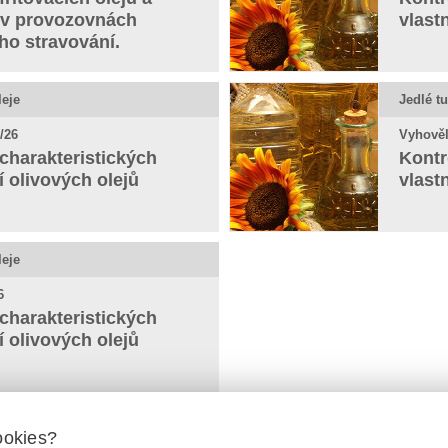
 v provozovnách
vlast
ho stravování.
leje
Jedlé tu
/26
Vyhověl
charakteristických
Kontr
í olivových olejů
vlast
leje
6
charakteristických
í olivových olejů
ookies?