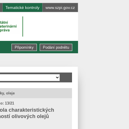
Tematické kontroly
www.szpi.gov.cz
Připomínky
Podání podnětu
ky, oleje
o: 13/21
ola charakteristických
ností olivových olejů