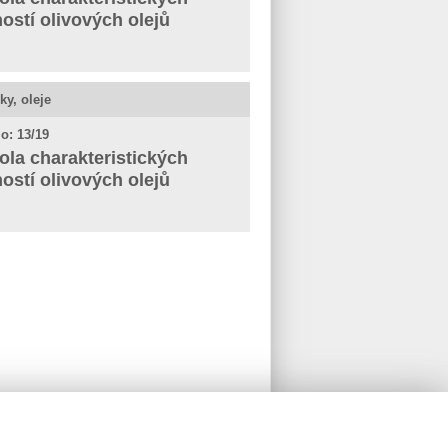
ností olivových olejů
ky, oleje
o: 13/19
ola charakteristických
ností olivových olejů