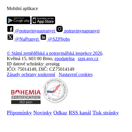
Mobilní aplikace
@potravinynapranyri
potravinynapranyri
@NaPranyri
@SZPIjobs
© Státní zemědělská a potravinářská inspekce 2026
.
Květná 15, 603 00 Brno,
epodatelna
szpi.gov.cz
ID datové schránky: avraiqg
IČO: 75014149, DIČ: CZ75014149
Zásady ochrany soukromí
Nastavení cookies
Připomínky
Novinky
Odkaz
RSS kanál
Tisk stránky