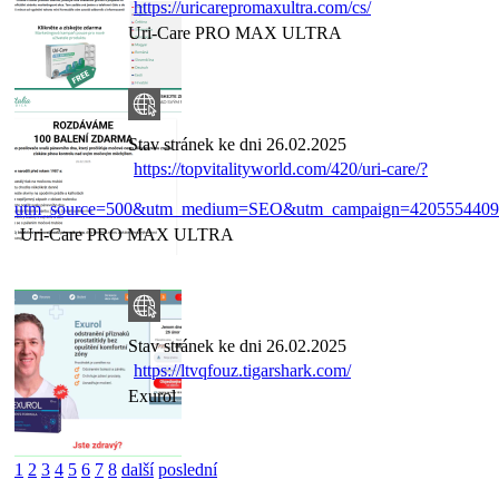
https://uricarepromaxultra.com/cs/
Uri-Care PRO MAX ULTRA
Stav stránek ke dni 26.02.2025
https://topvitalityworld.com/420/uri-care/?
utm_source=500&utm_medium=SEO&utm_campaign=4205554409
Uri-Care PRO MAX ULTRA
Stav stránek ke dni 26.02.2025
https://ltvqfouz.tigarshark.com/
Exurol
1
2
3
4
5
6
7
8
další
poslední