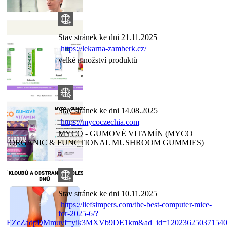
Stav stránek ke dni 21.11.2025
https://lekarna-zamberk.cz/
velké množství produktů
Stav stránek ke dni 14.08.2025
https://mycoczechia.com
MYCO - GUMOVÉ VITAMÍN (MYCO
ORGANIC & FUNCTIONAL MUSHROOM GUMMIES)
Stav stránek ke dni 10.11.2025
https://liefsimpers.com/the-best-computer-mice-
for-2025-6/?
EZcZadpDMmuvf=yik3MXVb9DE1km&ad_id=120236250371540548&