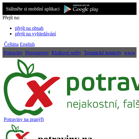
Stáhněte si mobilní aplikaci
Přejít na:
přejít na obsah
přejít na vyhledávání
Čeština
English
Potraviny
Provozovny
Rizikové weby
Tematické kontroly
www
Potraviny na pranýři