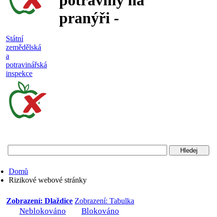
potraviny na
pranýři -
nejakostní,
Státní
zemědělská
falšované a
a
potravinářská
nebezpečné
inspekce
potraviny
Státní
zemědělská
a
potravinářská
Domů
inspekce
Rizikové webové stránky
Zobrazení: Dlaždice
Zobrazení: Tabulka
Neblokováno
Blokováno