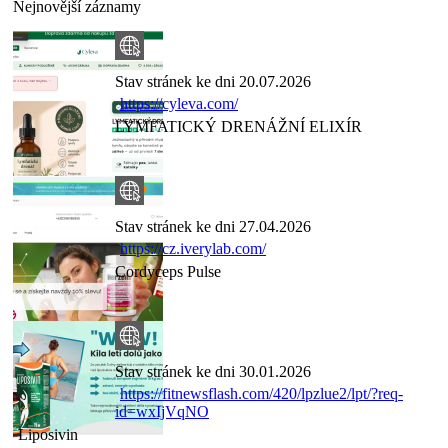
Nejnovější záznamy
Stav stránek ke dni 20.07.2026
https://cyleva.com/
LYMFATICKÝ DRENÁŽNÍ ELIXÍR
Stav stránek ke dni 27.04.2026
https://cz.iverylab.com/
Cordyceps Pulse
Stav stránek ke dni 30.01.2026
https://fitnewsflash.com/420/lpzlue2/lpt/?req-
id=wxIjVqNO
Liposivin