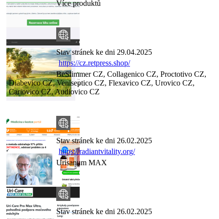
Více produktů
Stav stránek ke dni 29.04.2025
https://cz.retpress.shop/
BeSlimmer CZ, Collagenico CZ, Proctotivo CZ,
Diabevico CZ, Veniseptico CZ, Flexavico CZ, Urovico CZ,
Cariovico CZ, Audiovico CZ
Stav stránek ke dni 26.02.2025
https://radiantvitality.org/
Urisanum MAX
Stav stránek ke dni 26.02.2025