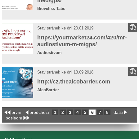
med/gps/
Bioveliss Tabs
Stav stránek ke dni 20.01.2019
https://yourmarket24.com/420/mr-
audiostivum-m-m/gps/
Audiostivum
Stav stránek ke dni 13.09.2018
http://cz.thealcobarrier.com
AlcoBarrier
první
předchozí
1
2
3
4
5
6
7
8
další
poslední