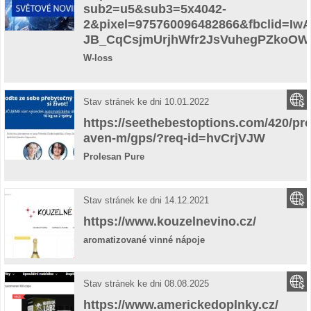
sub2=u5&sub3=5x4042-
2&pixel=975760096482866&fbclid=I
JB_CqCsjmUrjhWfr2JsVuhegPZkoO
W-loss
Stav stránek ke dni 10.01.2022
https://seethebestoptions.com/420/pr
aven-m/gps/?req-id=hvCrjVJW
Prolesan Pure
Stav stránek ke dni 14.12.2021
https://www.kouzelnevino.cz/
aromatizované vinné nápoje
Stav stránek ke dni 08.08.2025
https://www.americkedoplnky.cz/