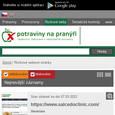
Stáhněte si mobilní aplikaci
Potraviny
Provozovny
Rizikové weby
Tematické kontroly
www
Domů
Rizikové webové stránky
neblokováno
blokováno
Nejnovější záznamy
Stav stránek ke dni 07.03.2022
https://www.salcedoclinic.com/
Vermixin