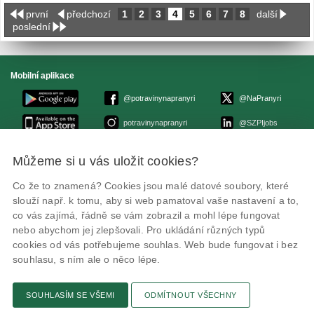
první
předchozí
1
2
3
4
5
6
7
8
další
poslední
Mobilní aplikace
@potravinynapranyri
@NaPranyri
potravinynapranyri
@SZPIjobs
Můžeme si u vás uložit cookies?
© Státní zemědělská a potravinářská inspekce 2026
.
Květná 15, 603 00 Brno,
epodatelna
szpi.gov.cz
Co že to znamená? Cookies jsou malé datové soubory, které
ID datové schránky: avraiqg
slouží např. k tomu, aby si web pamatoval vaše nastavení a to,
IČO: 75014149, DIČ: CZ75014149
Zásady ochrany soukromí
Nastavení cookies
co vás zajímá, řádně se vám zobrazil a mohl lépe fungovat
nebo abychom jej zlepšovali. Pro ukládání různých typů
cookies od vás potřebujeme souhlas. Web bude fungovat i bez
souhlasu, s ním ale o něco lépe.
SOUHLASÍM SE VŠEMI
ODMÍTNOUT VŠECHNY