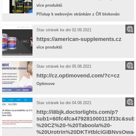
více produktů
Přístup k webovým stránkám z ČR blokován
Stav stránek ke dni 02.09.2021
https://american-supplements.cz
více produktů
Stav stránek ke dni 05.08.2021
http://cz.optimovend.com/?c=cz
Optimove
Stav stránek ke dni 04.08.2021
http://i8bjk.doctorlights.com/p?
sub1=60fc4fca479281000113f33c&su
%20CZ%20-%20Taboola%20-
%20Urotrin%20DKT#tblciGiBNvsOw