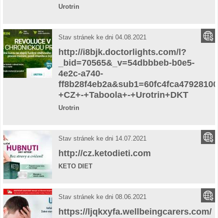
Urotrin
Stav stránek ke dni 04.08.2021
http://i8bjk.doctorlights.com/l?
_bid=70565&_v=54dbbbeb-b0e5-
4e2c-a740-
ff8b28f4eb2a&sub1=60fc4fca4792810
+CZ+-+Taboola+-+Urotrin+DKT
Urotrin
Stav stránek ke dni 14.07.2021
http://cz.ketodieti.com
KETO DIET
Stav stránek ke dni 08.06.2021
https://ljqkxyfa.wellbeingcarers.com/