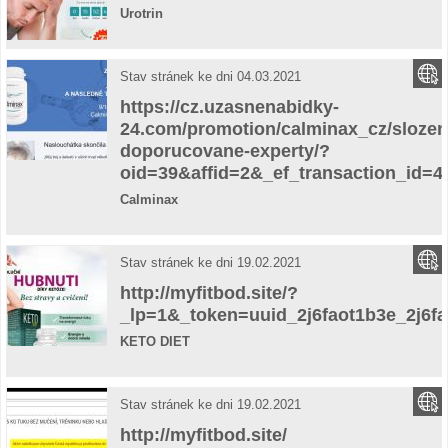
Urotrin
Stav stránek ke dni 04.03.2021
https://cz.uzasnenabidky-
24.com/promotion/calminax_cz/slozen
doporucovane-experty/?
oid=39&affid=2&_ef_transaction_id=4
Calminax
Stav stránek ke dni 19.02.2021
http://myfitbod.site/?
_lp=1&_token=uuid_2j6faot1b3e_2j6f
KETO DIET
Stav stránek ke dni 19.02.2021
http://myfitbod.site/