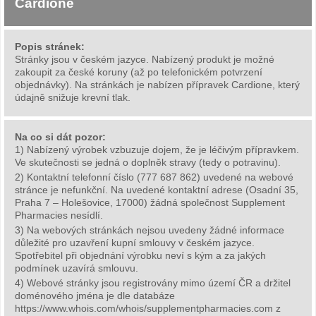
Cardione
Popis stránek:
Stránky jsou v českém jazyce. Nabízený produkt je možné
zakoupit za české koruny (až po telefonickém potvrzení
objednávky). Na stránkách je nabízen přípravek Cardione, který
údajně snižuje krevní tlak.
Na co si dát pozor:
1) Nabízený výrobek vzbuzuje dojem, že je léčivým přípravkem.
Ve skutečnosti se jedná o doplněk stravy (tedy o potravinu).
2) Kontaktní telefonní číslo (777 687 862) uvedené na webové
stránce je nefunkční. Na uvedené kontaktní adrese (Osadní 35,
Praha 7 – Holešovice, 17000) žádná společnost Supplement
Pharmacies nesídlí.
3) Na webových stránkách nejsou uvedeny žádné informace
důležité pro uzavření kupní smlouvy v českém jazyce.
Spotřebitel při objednání výrobku neví s kým a za jakých
podmínek uzavírá smlouvu.
4) Webové stránky jsou registrovány mimo území ČR a držitel
doménového jména je dle databáze
https://www.whois.com/whois/supplementpharmacies.com z