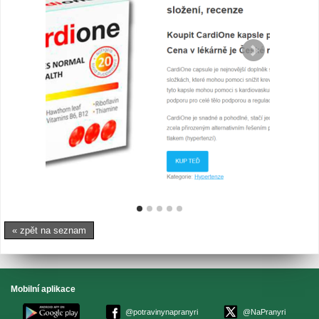
« zpět na seznam
Mobilní aplikace
@potravinynapranyri
@NaPranyri