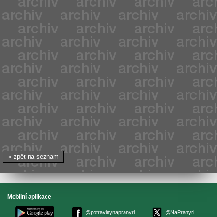
« zpět na seznam
Mobilní aplikace
@potravinynapranyri
@NaPranyri