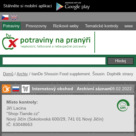
Stáhněte si mobilní aplikaci
Potraviny
Provozovny
Rizikové weby
Tematické kontroly
www
Domů
Archiv
tianDe Shousin Food supplement. Šousin. Doplněk stravy
Internetový obchod
Archivní záznam
08.02.2022
Místo kontroly:
Jiří Lacina
"Shop-Tiande.cz"
Nový Jičín
(
Sokolovská 600/29, 741 01 Nový Jičín
)
IČ:
63048663