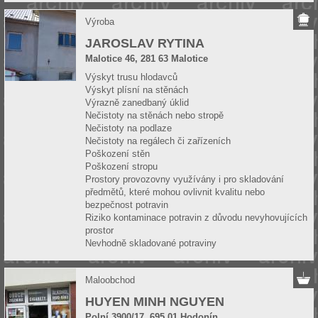
Výroba
JAROSLAV RYTINA
Malotice 46, 281 63 Malotice
Výskyt trusu hlodavců
Výskyt plísní na stěnách
Výrazně zanedbaný úklid
Nečistoty na stěnách nebo stropě
Nečistoty na podlaze
Nečistoty na regálech či zařízeních
Poškození stěn
Poškození stropu
Prostory provozovny využívány i pro skladování
předmětů, které mohou ovlivnit kvalitu nebo
bezpečnost potravin
Riziko kontaminace potravin z důvodu nevyhovujících
prostor
Nevhodně skladované potraviny
Maloobchod
HUYEN MINH NGUYEN
Polní 3900/17, 695 01 Hodonín