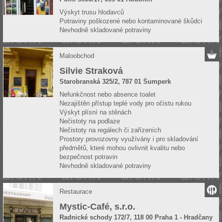
Výskyt trusu hlodavců
Potraviny poškozené nebo kontaminované škůdci
Nevhodně skladované potraviny
Maloobchod
Silvie Straková
Starobranská 325/2, 787 01 Šumperk
Nefunkčnost nebo absence toalet
Nezajištěn přístup teplé vody pro očistu rukou
Výskyt plísní na stěnách
Nečistoty na podlaze
Nečistoty na regálech či zařízeních
Prostory provozovny využívány i pro skladování
předmětů, které mohou ovlivnit kvalitu nebo
bezpečnost potravin
Nevhodně skladované potraviny
Restaurace
Mystic-Café, s.r.o.
Radnické schody 172/7, 118 00 Praha 1 - Hradčany