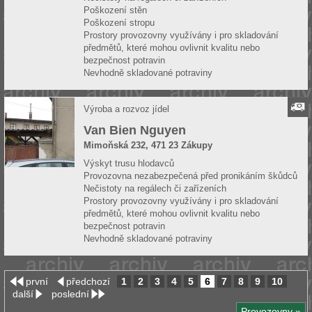
Poškození stěn
Poškození stropu
Prostory provozovny využívány i pro skladování
předmětů, které mohou ovlivnit kvalitu nebo
bezpečnost potravin
Nevhodně skladované potraviny
Výroba a rozvoz jídel
Van Bien Nguyen
Mimoňská 232, 471 23 Zákupy
Výskyt trusu hlodavců
Provozovna nezabezpečená před pronikáním škůdců
Nečistoty na regálech či zařízeních
Prostory provozovny využívány i pro skladování
předmětů, které mohou ovlivnit kvalitu nebo
bezpečnost potravin
Nevhodně skladované potraviny
první
předchozí
1
2
3
4
5
6
7
8
9
10
další
poslední
Provozovny »