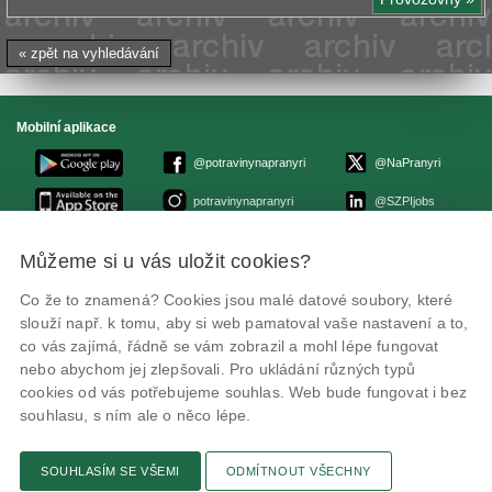
« zpět na vyhledávání
Mobilní aplikace
@potravinynapranyri
@NaPranyri
potravinynapranyri
@SZPIjobs
Můžeme si u vás uložit cookies?
© Státní zemědělská a potravinářská inspekce 2026
.
Květná 15, 603 00 Brno,
epodatelna
szpi.gov.cz
Co že to znamená? Cookies jsou malé datové soubory, které
ID datové schránky: avraiqg
slouží např. k tomu, aby si web pamatoval vaše nastavení a to,
IČO: 75014149, DIČ: CZ75014149
Zásady ochrany soukromí
Nastavení cookies
co vás zajímá, řádně se vám zobrazil a mohl lépe fungovat
nebo abychom jej zlepšovali. Pro ukládání různých typů
cookies od vás potřebujeme souhlas. Web bude fungovat i bez
souhlasu, s ním ale o něco lépe.
SOUHLASÍM SE VŠEMI
ODMÍTNOUT VŠECHNY