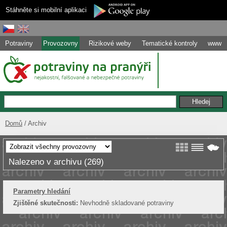
Stáhněte si mobilní aplikaci
Potraviny
Provozovny
Rizikové weby
Tematické kontroly
www
Domů
Archiv
Nalezeno v archivu (269)
Parametry hledání
Zjištěné skutečnosti:
Nevhodně skladované potraviny