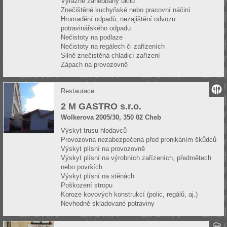
Výrazně zanedbaný úklid
Znečištěné kuchyňské nebo pracovní náčiní
Hromadění odpadů, nezajištění odvozu
potravinářského odpadu
Nečistoty na podlaze
Nečistoty na regálech či zařízeních
Silně znečistěná chladicí zařízení
Zápach na provozovně
Restaurace
2 M GASTRO s.r.o.
Wolkerova 2005/30, 350 02 Cheb
Výskyt trusu hlodavců
Provozovna nezabezpečená před pronikáním škůdců
Výskyt plísní na provozovně
Výskyt plísní na výrobních zařízeních, předmětech
nebo površích
Výskyt plísní na stěnách
Poškození stropu
Koroze kovových konstrukcí (polic, regálů, aj.)
Nevhodně skladované potraviny