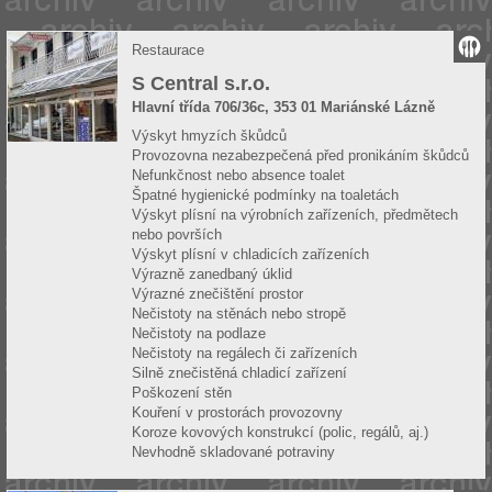
Restaurace
S Central s.r.o.
Hlavní třída 706/36c, 353 01 Mariánské Lázně
Výskyt hmyzích škůdců
Provozovna nezabezpečená před pronikáním škůdců
Nefunkčnost nebo absence toalet
Špatné hygienické podmínky na toaletách
Výskyt plísní na výrobních zařízeních, předmětech
nebo površích
Výskyt plísní v chladicích zařízeních
Výrazně zanedbaný úklid
Výrazné znečištění prostor
Nečistoty na stěnách nebo stropě
Nečistoty na podlaze
Nečistoty na regálech či zařízeních
Silně znečistěná chladicí zařízení
Poškození stěn
Kouření v prostorách provozovny
Koroze kovových konstrukcí (polic, regálů, aj.)
Nevhodně skladované potraviny