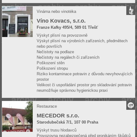
Vinárna nebo vinotéka
Víno Kovacs, s.r.o.
Franze Kafky 495/4, 589 01 Třešť
Výskyt plísní na provozovně
Výskyt plísní na výrobních zařízeních, předmětech
nebo površích
Nečistoty na podlaze
Nečistoty na regálech či zařízeních
Poškození stěn
Poškození stropu
Riziko kontaminace potravin z důvodu nevyhovujících
prostor
Velikost či uspořádání prostor pro skladování potravin
neumožňuje správnou hygienickou praxi
Restaurace
MECEDOR s.r.o.
Starodubečská 7/1, 107 00 Praha
Výskyt trusu hlodavců
Provozovna nezabezpečená před pronikáním škůdců