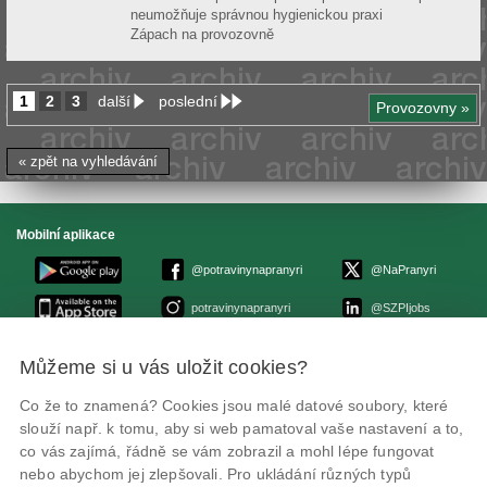
neumožňuje správnou hygienickou praxi
Zápach na provozovně
1
2
3
další
poslední
Provozovny »
« zpět na vyhledávání
Mobilní aplikace
@potravinynapranyri
@NaPranyri
potravinynapranyri
@SZPIjobs
Můžeme si u vás uložit cookies?
© Státní zemědělská a potravinářská inspekce 2026
.
Květná 15, 603 00 Brno,
epodatelna
szpi.gov.cz
Co že to znamená? Cookies jsou malé datové soubory, které
ID datové schránky: avraiqg
slouží např. k tomu, aby si web pamatoval vaše nastavení a to,
IČO: 75014149, DIČ: CZ75014149
Zásady ochrany soukromí
Nastavení cookies
co vás zajímá, řádně se vám zobrazil a mohl lépe fungovat
nebo abychom jej zlepšovali. Pro ukládání různých typů