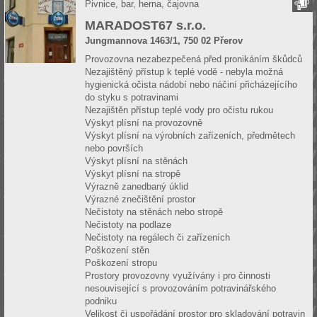
Pivnice, bar, herna, čajovna
MARADOST67 s.r.o.
Jungmannova 1463/1, 750 02 Přerov
Provozovna nezabezpečená před pronikáním škůdců
Nezajištěný přístup k teplé vodě - nebyla možná
hygienická očista nádobí nebo náčiní přicházejícího
do styku s potravinami
Nezajištěn přístup teplé vody pro očistu rukou
Výskyt plísní na provozovně
Výskyt plísní na výrobních zařízeních, předmětech
nebo površích
Výskyt plísní na stěnách
Výskyt plísní na stropě
Výrazně zanedbaný úklid
Výrazné znečištění prostor
Nečistoty na stěnách nebo stropě
Nečistoty na podlaze
Nečistoty na regálech či zařízeních
Poškození stěn
Poškození stropu
Prostory provozovny využívány i pro činnosti
nesouvisející s provozováním potravinářského
podniku
Velikost či uspořádání prostor pro skladování potravin