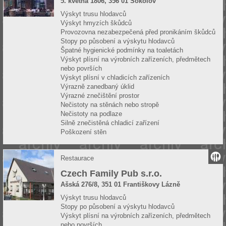
5. května 1806, 356 01 Sokolov
Výskyt trusu hlodavců
Výskyt hmyzích škůdců
Provozovna nezabezpečená před pronikáním škůdců
Stopy po působení a výskytu hlodavců
Špatné hygienické podmínky na toaletách
Výskyt plísní na výrobních zařízeních, předmětech
nebo površích
Výskyt plísní v chladicích zařízeních
Výrazně zanedbaný úklid
Výrazné znečištění prostor
Nečistoty na stěnách nebo stropě
Nečistoty na podlaze
Silně znečistěná chladicí zařízení
Poškození stěn
Restaurace
Czech Family Pub s.r.o.
Ašská 276/8, 351 01 Františkovy Lázně
Výskyt trusu hlodavců
Stopy po působení a výskytu hlodavců
Výskyt plísní na výrobních zařízeních, předmětech
nebo površích