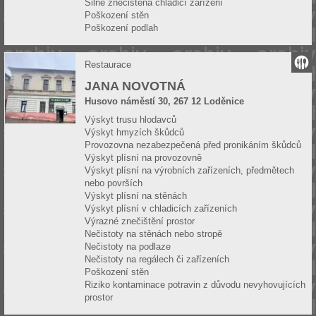
Silně znečistěná chladicí zařízení
Poškození stěn
Poškození podlah
Restaurace
JANA NOVOTNÁ
Husovo náměstí 30, 267 12 Loděnice
Výskyt trusu hlodavců
Výskyt hmyzích škůdců
Provozovna nezabezpečená před pronikáním škůdců
Výskyt plísní na provozovně
Výskyt plísní na výrobních zařízeních, předmětech
nebo površích
Výskyt plísní na stěnách
Výskyt plísní v chladicích zařízeních
Výrazné znečištění prostor
Nečistoty na stěnách nebo stropě
Nečistoty na podlaze
Nečistoty na regálech či zařízeních
Poškození stěn
Riziko kontaminace potravin z důvodu nevyhovujících
prostor