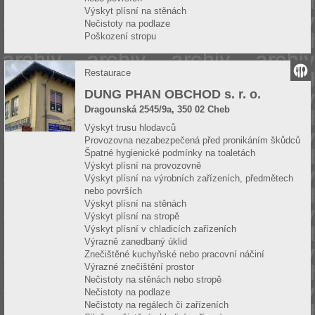
Výskyt plísní na stěnách
Nečistoty na podlaze
Poškození stropu
Restaurace
DUNG PHAN OBCHOD s. r. o.
Dragounská 2545/9a, 350 02 Cheb
Výskyt trusu hlodavců
Provozovna nezabezpečená před pronikáním škůdců
Špatné hygienické podmínky na toaletách
Výskyt plísní na provozovně
Výskyt plísní na výrobních zařízeních, předmětech
nebo površích
Výskyt plísní na stěnách
Výskyt plísní na stropě
Výskyt plísní v chladicích zařízeních
Výrazně zanedbaný úklid
Znečištěné kuchyňské nebo pracovní náčiní
Výrazné znečištění prostor
Nečistoty na stěnách nebo stropě
Nečistoty na podlaze
Nečistoty na regálech či zařízeních