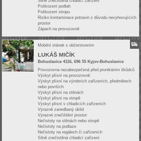
Silně znečistěná chladicí zařízení
Poškození podlah
Poškození stropu
Riziko kontaminace potravin z důvodu nevyhovujících
prostor
Zápach na provozovně
Mobilní stánek s občerstvením
LUKÁŠ MIČÍK
Bohuslavice 4116, 696 55 Kyjov-Bohuslavice
Provozovna nezabezpečená před pronikáním škůdců
Výskyt plísní na provozovně
Výskyt plísní na výrobních zařízeních, předmětech
nebo površích
Výskyt plísní na stěnách
Výskyt plísní na stropě
Výskyt plísní v chladicích zařízeních
Výrazně zanedbaný úklid
Výrazné znečištění prostor
Nečistoty na stěnách nebo stropě
Nečistoty na podlaze
Nečistoty na regálech či zařízeních
Silně znečistěná chladicí zařízení