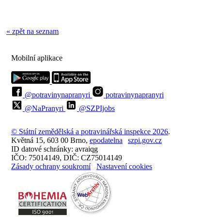
« zpět na seznam
Mobilní aplikace
@potravinynapranyri
potravinynapranyri
@NaPranyri
@SZPIjobs
© Státní zemědělská a potravinářská inspekce 2026
.
Květná 15, 603 00 Brno,
epodatelna
szpi.gov.cz
ID datové schránky: avraiqg
IČO: 75014149, DIČ: CZ75014149
Zásady ochrany soukromí
Nastavení cookies