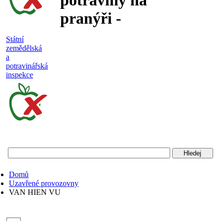
potraviny na
pranýři -
nejakostní,
Státní
zemědělská
falšované a
a
potravinářská
nebezpečné
inspekce
potraviny
Státní
zemědělská
a
potravinářská
Domů
inspekce
Uzavřené provozovny
VAN HIEN VU