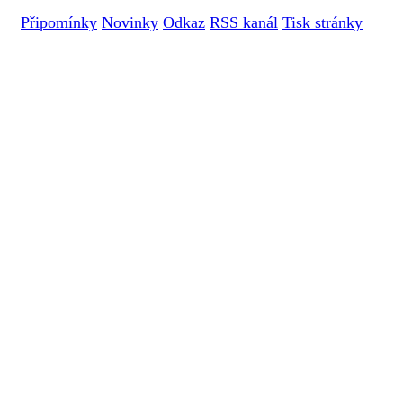
Připomínky
Novinky
Odkaz
RSS kanál
Tisk stránky