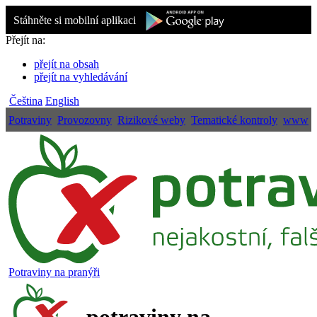
Stáhněte si mobilní aplikaci
Přejít na:
přejít na obsah
přejít na vyhledávání
Čeština
English
Potraviny
Provozovny
Rizikové weby
Tematické kontroly
www
Potraviny na pranýři