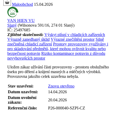
Maloobchod
15.04.2026
VAN HIEN VU
Slaný
(
Wilsonova 591/16, 274 01 Slaný
)
IČ:
25497685
Zjištěné skutečnosti:
Výskyt plísní v chladicích zařízeních
Výrazně zanedbaný úklid
Výrazné znečištění prostor
Silně
znečistěná chladicí zařízení
Prostory provozovny využívány i
pro skladování předmětů, které mohou ovlivnit kvalitu nebo
bezpečnost potravin
Riziko kontaminace potravin z důvodu
nevyhovujících prostor
Uložen zákaz užívání části provozovny - prostoru obslužného
úseku pro dělení a krájení masných a mléčných výrobků.
Provozovna jakožto celek uzavřena nebyla.
Stav uzavření:
Znovu otevřeno
Datum uzavření:
14.04.2026
Datum uvolnění
20.04.2026
zákazu:
Referenční číslo:
P26-000040-SZPI-CZ