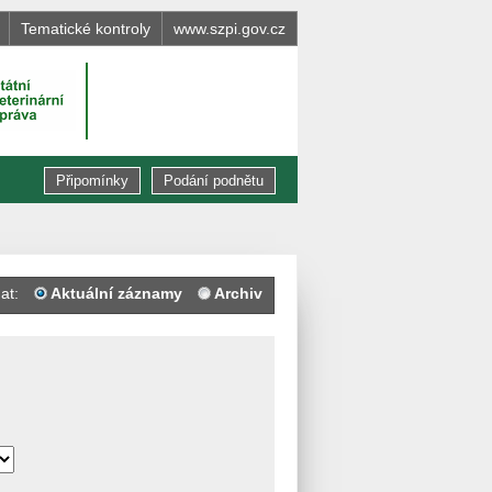
Tematické kontroly
www.szpi.gov.cz
Připomínky
Podání podnětu
at:
Aktuální záznamy
Archiv