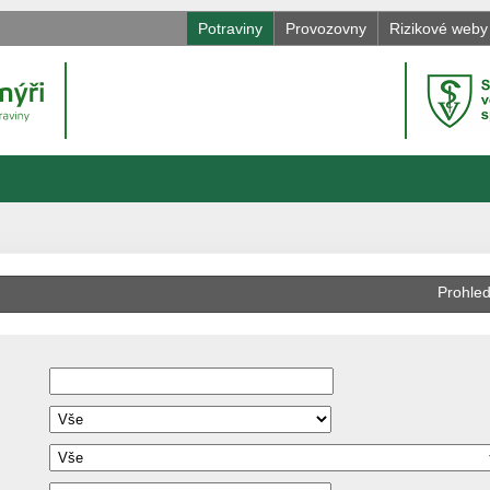
Potraviny
Provozovny
Rizikové weby
Prohled