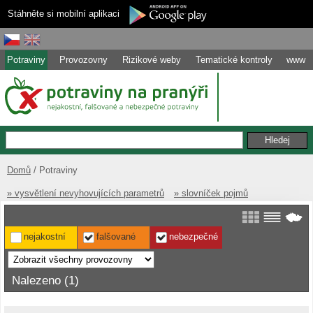
Stáhněte si mobilní aplikaci
Potraviny
Provozovny
Rizikové weby
Tematické kontroly
www
Domů
Potraviny
» vysvětlení nevyhovujících parametrů
» slovníček pojmů
nejakostní
falšované
nebezpečné
Nalezeno (1)