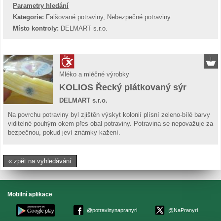
Parametry hledání
Kategorie:
Falšované potraviny, Nebezpečné potraviny
Místo kontroly:
DELMART s.r.o.
Mléko a mléčné výrobky
KOLIOS Řecký plátkovaný sýr
DELMART s.r.o.
Na povrchu potraviny byl zjištěn výskyt kolonií plísní zeleno-bílé barvy
viditelné pouhým okem přes obal potraviny. Potravina se nepovažuje za
bezpečnou, pokud jeví známky kažení.
« zpět na vyhledávání
Mobilní aplikace
@potravinynapranyri
@NaPranyri