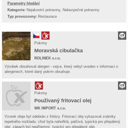
Parametry hledání
Kategorie:
Nejakostní potraviny, Nebezpečné potraviny
Typ provozovny:
Restaurace
Pokrmy
Moravská cibulačka
ROLINEK s.r.o.
Výrobek obsahoval alergen - vejce, který nebyl uveden v informaci o
alergenech, které daný pokrm obsahuje.
Pokrmy
Používaný fritovací olej
WK IMPORT s.r.o.
Vzorek oleje byl odebrán z fritézy. Fritovací olej vykazoval známky
tepelného rozkladu: chuť byla nahořklá, palčivá, typická pro přepálený
olej, zápach byl nepříjemný, typický pro přepálený olej.