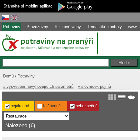
Stáhněte si mobilní aplikaci
Potraviny
Provozovny
Rizikové weby
Tematické kontroly
www
Domů
Potraviny
» vysvětlení nevyhovujících parametrů
» slovníček pojmů
nejakostní
falšované
nebezpečné
Nalezeno (6)