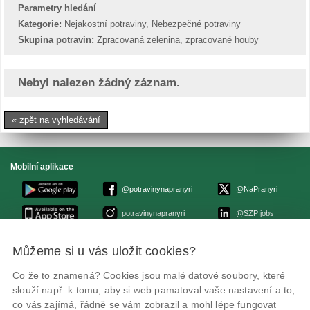
Parametry hledání
Kategorie:
Nejakostní potraviny, Nebezpečné potraviny
Skupina potravin:
Zpracovaná zelenina, zpracované houby
Nebyl nalezen žádný záznam.
« zpět na vyhledávání
Mobilní aplikace
@potravinynapranyri
@NaPranyri
potravinynapranyri
@SZPIjobs
Můžeme si u vás uložit cookies?
© Státní zemědělská a potravinářská inspekce 2026
.
Květná 15, 603 00 Brno,
epodatelna
szpi.gov.cz
Co že to znamená? Cookies jsou malé datové soubory, které
ID datové schránky: avraiqg
slouží např. k tomu, aby si web pamatoval vaše nastavení a to,
IČO: 75014149, DIČ: CZ75014149
Zásady ochrany soukromí
Nastavení cookies
co vás zajímá, řádně se vám zobrazil a mohl lépe fungovat