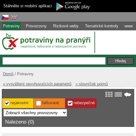
Stáhněte si mobilní aplikaci
Potraviny
Provozovny
Rizikové weby
Tematické kontroly
www
Domů
Potraviny
» vysvětlení nevyhovujících parametrů
» slovníček pojmů
nejakostní
falšované
nebezpečné
Nalezeno (0)