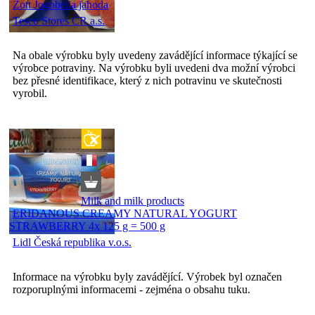
Zott Jogobella jahoda
Tesco Stores ČR a.s.
Na obale výrobku byly uvedeny zavádějící informace týkající se
výrobce potraviny. Na výrobku byli uvedeni dva možní výrobci
bez přesné identifikace, který z nich potravinu ve skutečnosti
vyrobil.
Milk and milk products
ERIDANOUS CREAMY NATURAL YOGURT
STRAWBERRY 4x 125 g = 500 g
Lidl Česká republika v.o.s.
Informace na výrobku byly zavádějící. Výrobek byl označen
rozporuplnými informacemi - zejména o obsahu tuku.