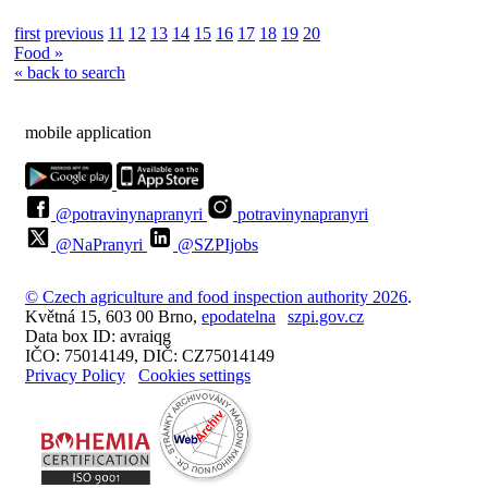
first
previous
11
12
13
14
15
16
17
18
19
20
Food »
« back to search
mobile application
@potravinynapranyri
potravinynapranyri
@NaPranyri
@SZPIjobs
© Czech agriculture and food inspection authority 2026
.
Květná 15, 603 00 Brno,
epodatelna
szpi.gov.cz
Data box ID: avraiqg
IČO: 75014149, DIČ: CZ75014149
Privacy Policy
Cookies settings