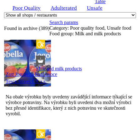
Table
Poor Quality
Adulterated
Unsafe
Search params
Category:
Poor quality food, Unsafe food
Found in archive (389)
Food group:
Milk and milk products
Milk and milk products
Zott Jogobella lesní ovoce
Tesco Stores ČR a.s.
Na obale výrobku byly uvedeny zavádějící informace týkající se
výrobce potraviny. Na výrobku byli uvedeni dva možní výrobci
bez přesné identifikace, který z nich potravinu ve skutečnosti
vyrobil.