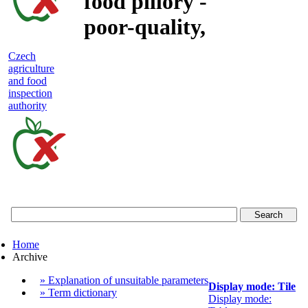
food pillory -
poor-quality,
adulterated
Czech
agriculture
and unsafe
and food
inspection
food
authority
Czech
agriculture
and
food
Home
inspection
Archive
authority
» Explanation of unsuitable parameters
Display mode: Tile
» Term dictionary
Display mode: