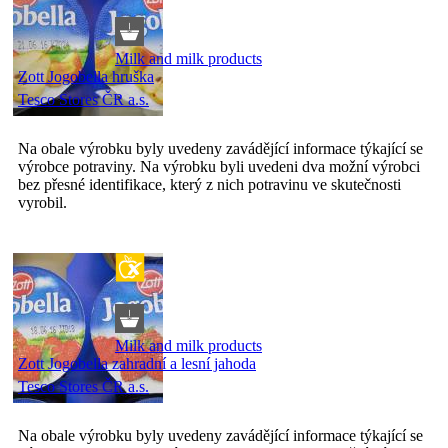
Milk and milk products
Zott Jogobella hruška
Tesco Stores ČR a.s.
Na obale výrobku byly uvedeny zavádějící informace týkající se
výrobce potraviny. Na výrobku byli uvedeni dva možní výrobci
bez přesné identifikace, který z nich potravinu ve skutečnosti
vyrobil.
Milk and milk products
Zott Jogobella zahradní a lesní jahoda
Tesco Stores ČR a.s.
Na obale výrobku byly uvedeny zavádějící informace týkající se