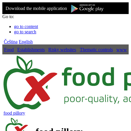
Download the mobile application
Go to:
go to content
go to search
Čeština
English
Food
Establishments
Risky websites
Thematic controls
www
food pillory