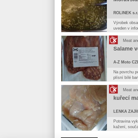
ROLINEK s.r.
Výrobek obsah
uveden v info
pokrm obsahu
Meat an
Salame v
A-Z Moto CZE
Na povrchu po
plísní bílé b
se nepovažuj
kažení. Potra
Meat an
trvanlivosti.
kuřecí m
LENKA ZAJ
Potravina vy
kažení, souč
povrchu potra
Potravina se