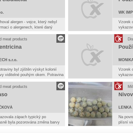
o.
WK IMPO
oval alergen - vejce, který nebyl
Vzorek o
rmaci o alergenech, které daný
vykazov
je.
nahořklá
zápach b
d meat products
Di
Obsah po
entricina
Použí
v příslu
CH s.r.o.
MONIK
traviny byl zjištěn výskyt kolonií
Vzorek o
arvy viditelné pouhým okem. Potravina
vykazov
e za bezpečnou, pokud jeví známky
barva.
vina měla prošlé datum minimální
Obsah po
d meat products
Mil
v příslu
aso
Nivov
ÍČKOVÁ
LENKA 
kazovala zápach typický po
Na povrc
asně byla pozorována změna barvy
plísní v
viny.
současn
 nepovažuje za bezpečnou, pokud
Potravi