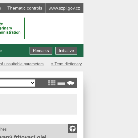
s
Thematic controls
www.szpi.gov.cz
 »
Remarks
Initiative
of unsuitable parameters
» Term dictionary
shes
vaný fritovací olej