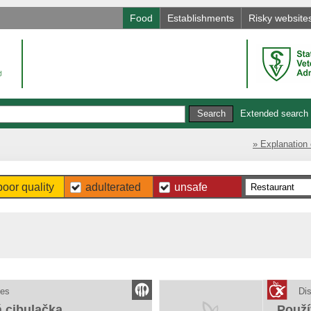
Food
Establishments
Risky website
Extended search
» Explanation 
poor quality
adulterated
unsafe
hes
Di
 cibulačka
Použí