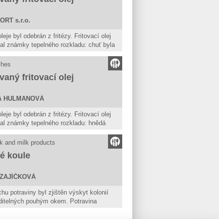
RT s.r.o.
leje byl odebrán z fritézy. Fritovací olej
al známky tepelného rozkladu: chuť byla
, palčivá, typická pro přepálený olej,
yl nepříjemný, typický pro přepálený olej.
shes
lárních látek byl vyšší, než je stanoveno
vaný fritovací olej
šné vyhlášce.
A HULMANOVÁ
leje byl odebrán z fritézy. Fritovací olej
al známky tepelného rozkladu: hnědá
lárních látek byl vyšší, než je stanoveno
k and milk products
šné vyhlášce.
é koule
ZAJÍČKOVÁ
hu potraviny byl zjištěn výskyt kolonií
iditelných pouhým okem. Potravina
ě vykazovala zápach po kažení.
na se nepovažuje za bezpečnou, pokud