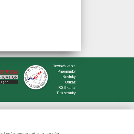
Textová verze
Připomínky
Novinky
Odkaz
RSS kanál
Tisk stránky
al vaše nastavení a to, co vás