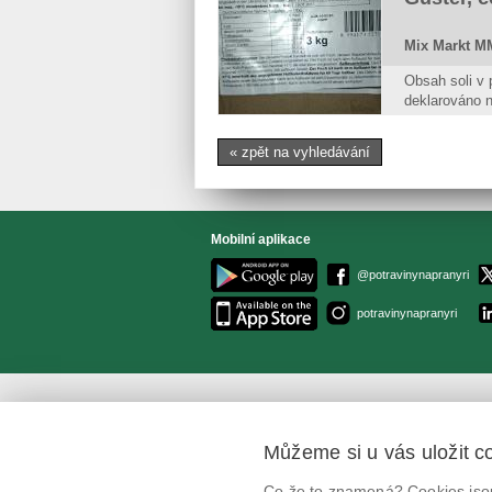
Mix Markt MM
Obsah soli v p
deklarováno n
« zpět na vyhledávání
Mobilní aplikace
@potravinynapranyri
potravinynapranyri
Můžeme si u vás uložit c
Co že to znamená? Cookies jsou