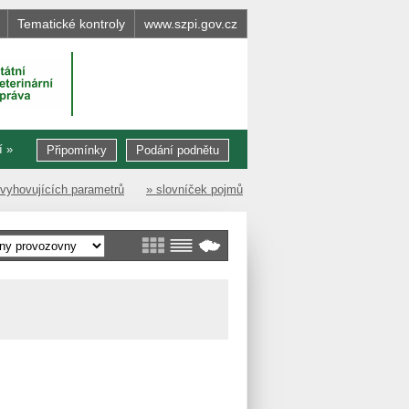
Tematické kontroly
www.szpi.gov.cz
í »
Připomínky
Podání podnětu
evyhovujících parametrů
» slovníček pojmů