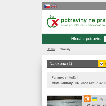
Hledání potravin
:
Domů
Potraviny
Nalezeno (1)
Parametry hledání
Místo kontroly:
Mix Markt MMCZ 4206 
Ryby
Güster, c