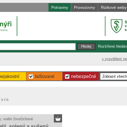
Potraviny
Provozovny
Rizikové weby
Rozšířené hledán
» vysvětlení n
nejakostní
falšované
nebezpečné
s.r.o.
, vodní živočichové
elý, solený a sušený