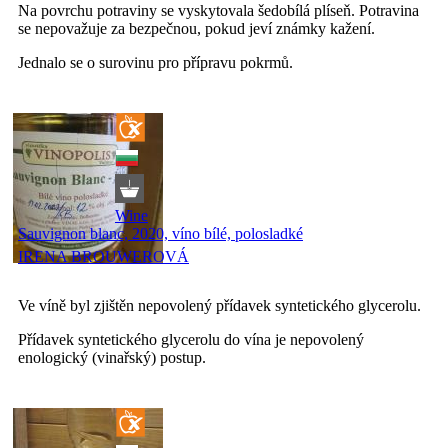
Na povrchu potraviny se vyskytovala šedobílá plíseň. Potravina
se nepovažuje za bezpečnou, pokud jeví známky kažení.
Jednalo se o surovinu pro přípravu pokrmů.
Wine
Sauvignon blanc, 2020, víno bílé, polosladké
IRENA BROUWEROVÁ
Ve víně byl zjištěn nepovolený přídavek syntetického glycerolu.
Přídavek syntetického glycerolu do vína je nepovolený
enologický (vinařský) postup.