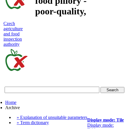
food pillory -
poor-quality,
adulterated
Czech
agriculture
and unsafe
and food
inspection
food
authority
Czech
agriculture
and
food
Home
inspection
Archive
authority
» Explanation of unsuitable parameters
Display mode: Tile
» Term dictionary
Display mode: