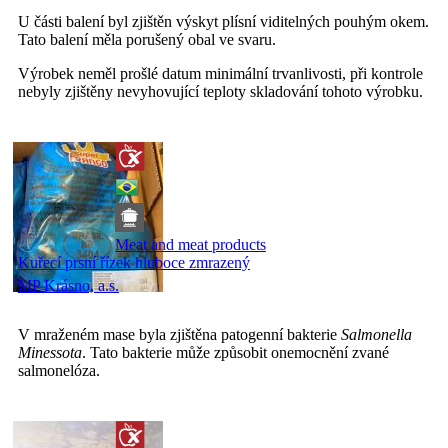
U části balení byl zjištěn výskyt plísní viditelných pouhým okem.
Tato balení měla porušený obal ve svaru.
Výrobek neměl prošlé datum minimální trvanlivosti, při kontrole
nebyly zjištěny nevyhovující teploty skladování tohoto výrobku.
Meat and meat products
Kuřecí prsní řízek hluboce zmrazený
MP Krásno, a.s.
V mraženém mase byla zjištěna patogenní bakterie
Salmonella
Minessota
. Tato bakterie může způsobit onemocnění zvané
salmonelóza.