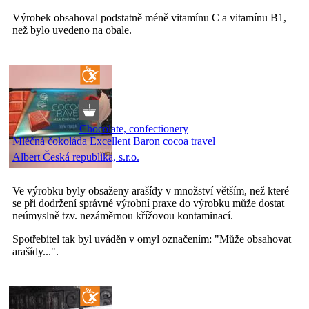
Výrobek obsahoval podstatně méně vitamínu C a vitamínu B1,
než bylo uvedeno na obale.
Chocolate, confectionery
Mléčná čokoláda Excellent Baron cocoa travel
Albert Česká republika, s.r.o.
Ve výrobku byly obsaženy arašídy v množství větším, než které
se při dodržení správné výrobní praxe do výrobku může dostat
neúmyslně tzv. nezáměrnou křížovou kontaminací.
Spotřebitel tak byl uváděn v omyl označením: "Může obsahovat
arašídy...".