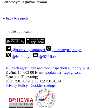
cizorodými a jinými látkami.
« back to search
mobile application
@potravinynapranyri
potravinynapranyri
@NaPranyri
@SZPIjobs
© Czech agriculture and food inspection authority 2026
.
Květná 15, 603 00 Brno,
epodatelna
szpi.gov.cz
Data box ID: avraiqg
IČO: 75014149, DIČ: CZ75014149
Privacy Policy
Cookies settings