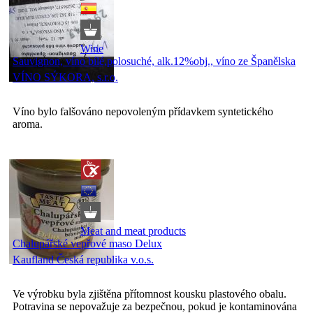
Wine
Sauvignon, víno bílé,polosuché, alk.12%obj., víno ze Španělska
VÍNO SÝKORA, s.r.o.
Víno bylo falšováno nepovoleným přídavkem syntetického
aroma.
Meat and meat products
Chalupářské vepřové maso Delux
Kaufland Česká republika v.o.s.
Ve výrobku byla zjištěna přítomnost kousku plastového obalu.
Potravina se nepovažuje za bezpečnou, pokud je kontaminována