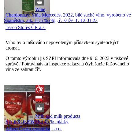
Wine
Chardonnay, Viña Mercedes, 2022, bílé suché víno, vyrobeno ve
Španělsku, alk. 11,5 % obj., č. šarže: L-12.01.23
Tesco Stores ČR a.s.
Víno bylo falšováno nepovoleným přídavkem syntetických
aromat.
O tomto výrobku již SZPI informovala dne 9. 6. 2023 v tiskové
zprávě "Potravinářská inspekce zakázala čtyři šarže falšovaného
vína ze zahraničí".
Milk and milk products
Sýr KROLEWSKI 45 %, plátky
Albert Česká republika, s.r.o.