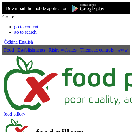
Download the mobile application
Go to:
go to content
go to search
Čeština
English
Food
Establishments
Risky websites
Thematic controls
www
food pillory