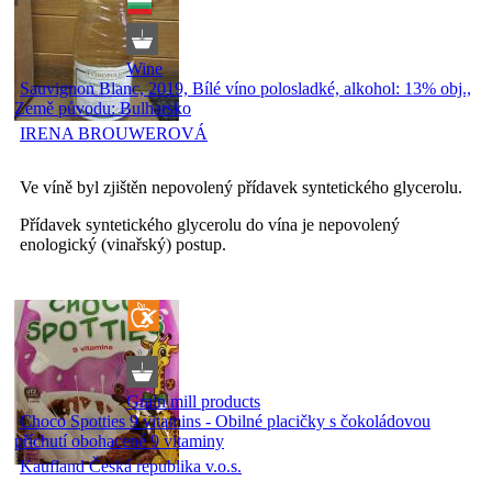
Wine
Sauvignon Blanc, 2019, Bílé víno polosladké, alkohol: 13% obj.,
Země původu: Bulharsko
IRENA BROUWEROVÁ
Ve víně byl zjištěn nepovolený přídavek syntetického glycerolu.
Přídavek syntetického glycerolu do vína je nepovolený
enologický (vinařský) postup.
Grain mill products
Choco Spotties 9 vitamins - Obilné placičky s čokoládovou
příchutí obohacené 9 vitaminy
Kaufland Česká republika v.o.s.