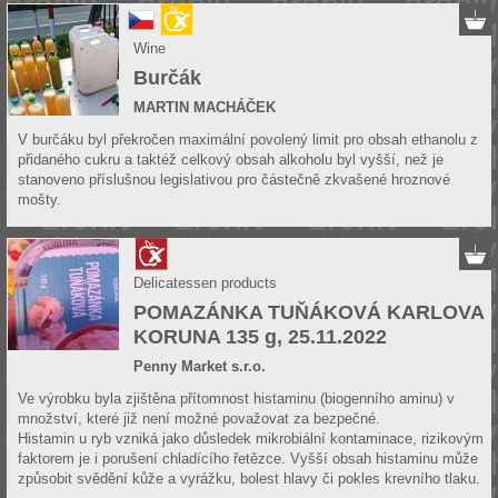
Wine
Burčák
MARTIN MACHÁČEK
V burčáku byl překročen maximální povolený limit pro obsah ethanolu z
přidaného cukru a taktéž celkový obsah alkoholu byl vyšší, než je
stanoveno příslušnou legislativou pro částečně zkvašené hroznové
mošty.
Delicatessen products
POMAZÁNKA TUŇÁKOVÁ KARLOVA
KORUNA 135 g, 25.11.2022
Penny Market s.r.o.
Ve výrobku byla zjištěna přítomnost histaminu (biogenního aminu) v
množství, které již není možné považovat za bezpečné.
Histamin u ryb vzniká jako důsledek mikrobiální kontaminace, rizikovým
faktorem je i porušení chladícího řetězce. Vyšší obsah histaminu může
způsobit svědění kůže a vyrážku, bolest hlavy či pokles krevního tlaku.