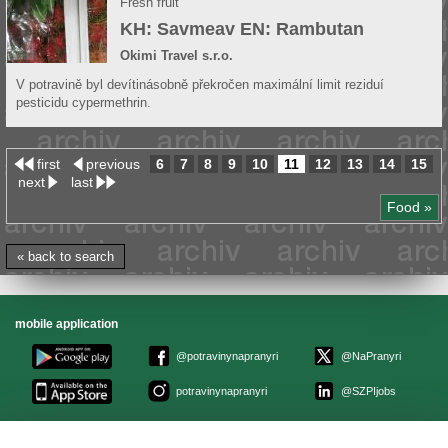
Fresh fruit
KH: Savmeav EN: Rambutan
Okimi Travel s.r.o.
V potravině byl devítinásobně překročen maximální limit reziduí
pesticidu cypermethrin.
first
previous
6
7
8
9
10
11
12
13
14
15
next
last
Food »
« back to search
mobile application
@potravinynapranyri
@NaPranyri
potravinynapranyri
@SZPIjobs
© Czech agriculture and food inspection authority 2026
.