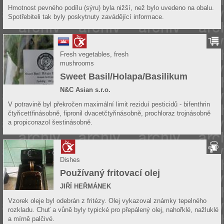
Hmotnost pevného podílu (sýru) byla nižší, než bylo uvedeno na obalu.
Spotřebiteli tak byly poskytnuty zavádějící informace.
Fresh vegetables, fresh
mushrooms
Sweet Basil/Holapa/Basilikum
N&C Asian s.r.o.
V potravině byl překročen maximální limit reziduí pesticidů - bifenthrin
čtyřicettřinásobně, fipronil dvacetčtyřinásobně, prochloraz trojnásobně
a propiconazol šestinásobně.
Dishes
Používaný fritovací olej
JIŘÍ HEŘMÁNEK
Vzorek oleje byl odebrán z fritézy. Olej vykazoval známky tepelného
rozkladu. Chuť a vůně byly typické pro přepálený olej, nahořklé, nažluklé
a mírně palčivé.