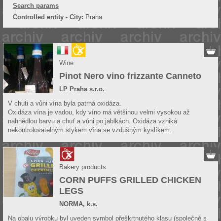
Search params
Controlled entity - City:
Praha
Wine
Pinot Nero vino frizzante Canneto
LP Praha s.r.o.
V chuti a vůni vína byla patrná oxidáza.
Oxidáza vína je vadou, kdy víno má většinou velmi vysokou až
nahnědlou barvu a chuť a vůni po jablkách. Oxidáza vzniká
nekontrolovatelným stykem vína se vzdušným kyslíkem.
Bakery products
CORN PUFFS GRILLED CHICKEN
LEGS
NORMA, k.s.
Na obalu výrobku byl uveden symbol přeškrtnutého klasu (společně s