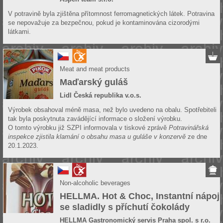
V potravině byla zjištěna přítomnost ferromagnetických látek. Potravina
se nepovažuje za bezpečnou, pokud je kontaminována cizorodými
látkami.
Meat and meat products
Maďarský guláš
Lidl Česká republika v.o.s.
Výrobek obsahoval méně masa, než bylo uvedeno na obalu. Spotřebiteli
tak byla poskytnuta zavádějící informace o složení výrobku.
O tomto výrobku již SZPI informovala v tiskové zprávě
Potravinářská
inspekce zjistila klamání o obsahu masa u guláše v konzervě
ze dne
20.1.2023.
Non-alcoholic beverages
HELLMA. Hot & Choc, Instantní nápoj
se sladidly s příchutí čokolády
HELLMA Gastronomický servis Praha spol. s r.o.