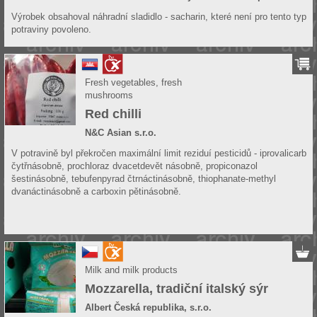
Výrobek obsahoval náhradní sladidlo - sacharin, které není pro tento typ
potraviny povoleno.
Fresh vegetables, fresh
mushrooms
Red chilli
N&C Asian s.r.o.
V potravině byl překročen maximální limit reziduí pesticidů - iprovalicarb
čytřnásobně, prochloraz dvacetdevět násobně, propiconazol
šestinásobně, tebufenpyrad čtrnáctinásobně, thiophanate-methyl
dvanáctinásobně a carboxin pětinásobně.
Milk and milk products
Mozzarella, tradiční italský sýr
Albert Česká republika, s.r.o.