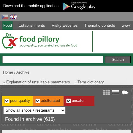
Download the mobile application
Food
Establishments
Risky websites
Thematic controls
www
Home
Archive
» Explanation of unsuitable parameters
» Term dictionary
poor quality
adulterated
unsafe
Found in archive (616)