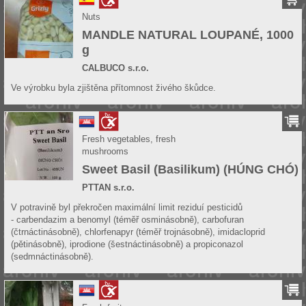
Nuts
MANDLE NATURAL LOUPANÉ, 1000
g
CALBUCO s.r.o.
Ve výrobku byla zjištěna přítomnost živého škůdce.
Fresh vegetables, fresh
mushrooms
Sweet Basil (Basilikum) (HÚNG CHÓ)
PTTAN s.r.o.
V potravině byl překročen maximální limit reziduí pesticidů
- carbendazim a benomyl (téměř osminásobně), carbofuran
(čtrnáctinásobně), chlorfenapyr (téměř trojnásobně), imidacloprid
(pětinásobně), iprodione (šestnáctinásobně) a propiconazol
(sedmnáctinásobně).