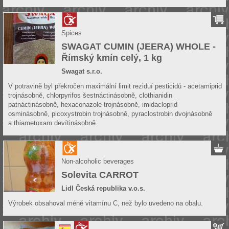
Spices
SWAGAT CUMIN (JEERA) WHOLE -
Římský kmín celý, 1 kg
Swagat s.r.o.
V potravině byl překročen maximální limit reziduí pesticidů - acetamiprid
trojnásobně, chlorpyrifos šestnáctinásobně, clothianidin
patnáctinásobně, hexaconazole trojnásobně, imidacloprid
osminásobně, picoxystrobin trojnásobně, pyraclostrobin dvojnásobně
a thiametoxam devítinásobně.
Non-alcoholic beverages
Solevita CARROT
Lidl Česká republika v.o.s.
Výrobek obsahoval méně vitamínu C, než bylo uvedeno na obalu.