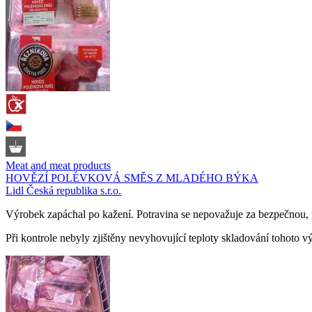
Meat and meat products
HOVĚZÍ POLÉVKOVÁ SMĚS Z MLADÉHO BÝKA
Lidl Česká republika s.r.o.
Výrobek zapáchal po kažení. Potravina se nepovažuje za bezpečnou,
Při kontrole nebyly zjištěny nevyhovující teploty skladování tohoto v