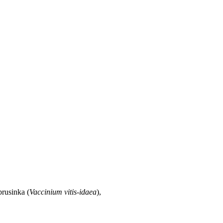
brusinka (
Vaccinium vitis-idaea
),