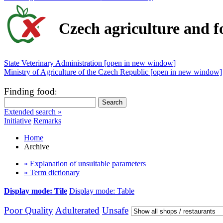
Czech agriculture and f
State Veterinary Administration [open in new window]
Ministry of Agriculture of the Czech Republic [open in new window]
Finding food
:
Extended search »
Initiative
Remarks
Home
Archive
» Explanation of unsuitable parameters
» Term dictionary
Display mode: Tile
Display mode: Table
Poor Quality
Adulterated
Unsafe