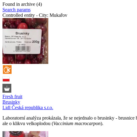
Found in archive (4)
Search params
Controlled entity - City:
Mukařov
Fresh fruit
Brusinky
Lidl Česká republika s.r.o.
Laboratorní analýza prokázala, že se nejednalo o brusinky - brusnice 
ale o klikvu velkoplodou (
Vaccinium macrocarpon
).