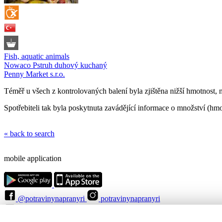
Fish, aquatic animals
Nowaco Pstruh duhový kuchaný
Penny Market s.r.o.
Téměř u všech z kontrolovaných balení byla zjištěna nižší hmotnost, 
Spotřebiteli tak byla poskytnuta zavádějící informace o množství (hmo
« back to search
mobile application
@potravinynapranyri
potravinynapranyri
@NaPranyri
@SZPIjobs
© Czech agriculture and food inspection authority 2026
.