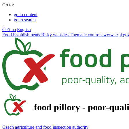
Go to:
go to content
go to search
Čeština
English
Food
Establishments
Risky websites
Thematic controls
www.szpi.gov
food pillory - poor-qual
Czech agriculture and food inspection authority