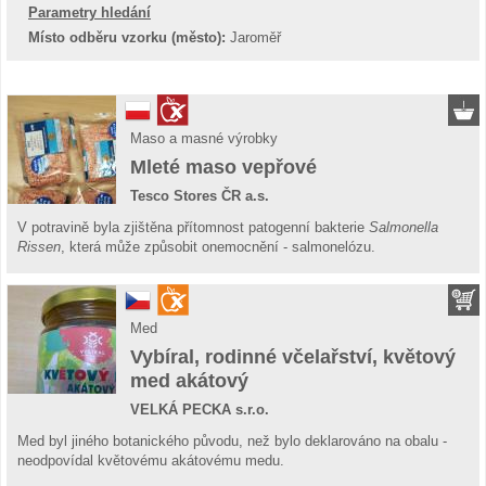
Parametry hledání
Místo odběru vzorku (město):
Jaroměř
Maso a masné výrobky
Mleté maso vepřové
Tesco Stores ČR a.s.
V potravině byla zjištěna přítomnost patogenní bakterie
Salmonella
Rissen
, která může způsobit onemocnění - salmonelózu.
Med
Vybíral, rodinné včelařství, květový
med akátový
VELKÁ PECKA s.r.o.
Med byl jiného botanického původu, než bylo deklarováno na obalu -
neodpovídal květovému akátovému medu.