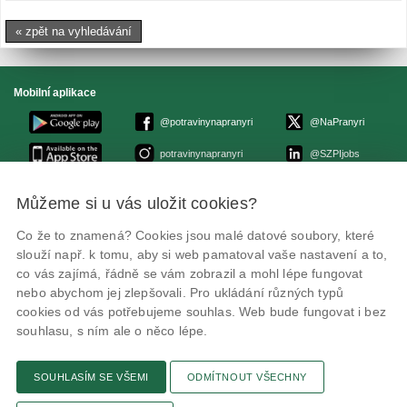
« zpět na vyhledávání
Mobilní aplikace
@potravinynapranyri
@NaPranyri
potravinynapranyri
@SZPIjobs
Můžeme si u vás uložit cookies?
© Státní zemědělská a potravinářská inspekce 2026
.
Květná 15, 603 00 Brno,
epodatelna
szpi.gov.cz
Co že to znamená? Cookies jsou malé datové soubory, které
ID datové schránky: avraiqg
slouží např. k tomu, aby si web pamatoval vaše nastavení a to,
IČO: 75014149, DIČ: CZ75014149
Zásady ochrany soukromí
Nastavení cookies
co vás zajímá, řádně se vám zobrazil a mohl lépe fungovat
nebo abychom jej zlepšovali. Pro ukládání různých typů
cookies od vás potřebujeme souhlas. Web bude fungovat i bez
souhlasu, s ním ale o něco lépe.
SOUHLASÍM SE VŠEMI
ODMÍTNOUT VŠECHNY
Připomínky
Novinky
Odkaz
RSS kanál
Tisk stránky