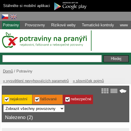
Stáhněte si mobilní aplikaci
Potraviny
Provozovny
Rizikové weby
Tematické kontroly
www
Domů
Potraviny
» vysvětlení nevyhovujících parametrů
» slovníček pojmů
nejakostní
falšované
nebezpečné
Nalezeno (2)