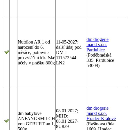
dm drogerie
Nutrilon AR 1 od
11-05-2027;
markt s.r.o.
narození do 6.
další údaj pod
Pardubice
měsíce, potravina
DMT
(Poděbradská
pro zvláštní lékařské
111572544
335, Pardubice
účely v prášku 800g
LN2
53009)
dm drogerie
08.01.2027;
dm babylove
markt s.r.o.
MHD:
ANFANGSMILCH
Hradec Králové
08.01.2027-
von GEBURT an 1,
(Rašínova třída
8U839-
500g
1669, Hradec