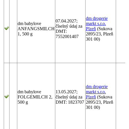
dm drogerie
07.04.2027;
dm babylove
markt s.r.o.
číselný údaj za
ANFANGSMILCH
Plzeň
(Sukova
DMT:
1, 500 g
2895/23, Plzeň
7552001407
301 00)
dm drogerie
dm babylove
13.05.2027;
markt s.r.o.
FOLGEMILCH 2,
číselný údaj za
Plzeň
(Sukova
500 g
DMT: 1823707
2895/23, Plzeň
301 00)