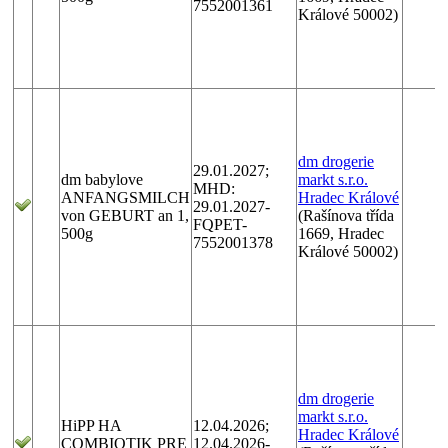
7552001361
Králové 50002)
dm drogerie
29.01.2027;
dm babylove
markt s.r.o.
MHD:
ANFANGSMILCH
Hradec Králové
29.01.2027-
von GEBURT an 1,
(Rašínova třída
FQPET-
500g
1669, Hradec
7552001378
Králové 50002)
dm drogerie
markt s.r.o.
HiPP HA
12.04.2026;
Hradec Králové
COMBIOTIK PRE
12.04.2026-