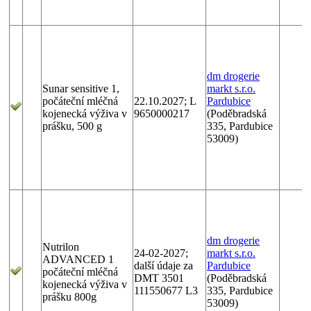
dm drogerie
Sunar sensitive 1,
markt s.r.o.
počáteční mléčná
22.10.2027; L
Pardubice
kojenecká výživa v
9650000217
(Poděbradská
prášku, 500 g
335, Pardubice
53009)
dm drogerie
Nutrilon
24-02-2027;
markt s.r.o.
ADVANCED 1
další údaje za
Pardubice
počáteční mléčná
DMT 3501
(Poděbradská
kojenecká výživa v
111550677 L3
335, Pardubice
prášku 800g
53009)