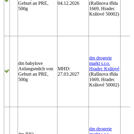
Geburt an PRE,
04.12.2026
(Rašínova třída
500g
1669, Hradec
Králové 50002)
dm drogerie
dm babylove
markt s.r.o.
Anfangsmilch von
MHD:
Hradec Králové
Geburt an PRE,
27.03.2027
(Rašínova třída
500g
1669, Hradec
Králové 50002)
dm drogerie