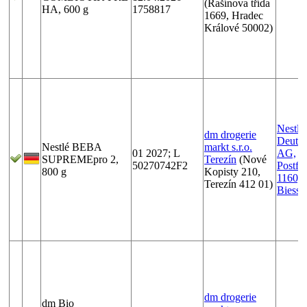
(Rašínova třída
HA, 600 g
1758817
1669, Hradec
Králové 50002)
Nestlé
dm drogerie
Deutsc
Nestlé BEBA
markt s.r.o.
01 2027; L
AG,
SUPREMEpro 2,
Terezín
(Nové
50270742F2
Postfa
800 g
Kopisty 210,
1160, 
Terezín 412 01)
Biesse
dm drogerie
dm Bio