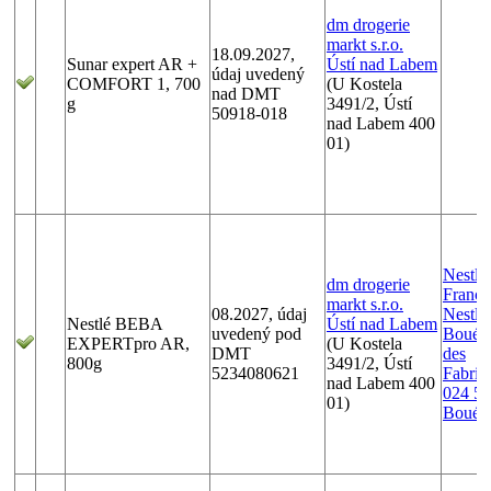
dm drogerie
markt s.r.o.
18.09.2027,
Sunar expert AR +
Ústí nad Labem
údaj uvedený
COMFORT 1, 700
(U Kostela
nad DMT
g
3491/2, Ústí
50918-018
nad Labem 400
01)
Nestlé
dm drogerie
France
markt s.r.o.
08.2027, údaj
Nestlé
Nestlé BEBA
Ústí nad Labem
uvedený pod
Boué,
EXPERTpro AR,
(U Kostela
DMT
des
800g
3491/2, Ústí
5234080621
Fabriq
nad Labem 400
024 50
01)
Boué, 