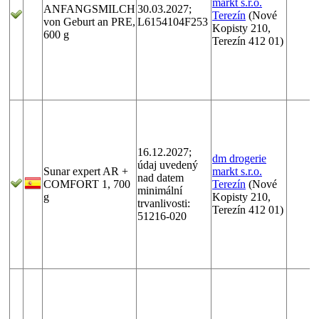
markt s.r.o.
ANFANGSMILCH
30.03.2027;
Terezín
(Nové
von Geburt an PRE,
L6154104F253
Kopisty 210,
600 g
Terezín 412 01)
16.12.2027;
dm drogerie
údaj uvedený
Sunar expert AR +
markt s.r.o.
nad datem
COMFORT 1, 700
Terezín
(Nové
minimální
g
Kopisty 210,
trvanlivosti:
Terezín 412 01)
51216-020