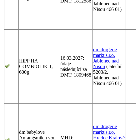
DMT: 1812586
Jablonec nad
Nisou 466 01)
dm drogerie
markt s.r.o.
16.03.2027;
HiPP HA
Jablonec nad
údaje
COMBIOTIK 1,
Nisou
(Jateční
následující za
600g
5203/2,
DMT: 1809468
Jablonec nad
Nisou 466 01)
dm drogerie
dm babylove
markt s.r.o.
Anfangsmilch von
MHD:
Hradec Králové