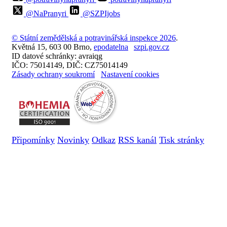
@NaPranyri
@SZPIjobs
© Státní zemědělská a potravinářská inspekce 2026
.
Květná 15, 603 00 Brno,
epodatelna
szpi.gov.cz
ID datové schránky: avraiqg
IČO: 75014149, DIČ: CZ75014149
Zásady ochrany soukromí
Nastavení cookies
Připomínky
Novinky
Odkaz
RSS kanál
Tisk stránky