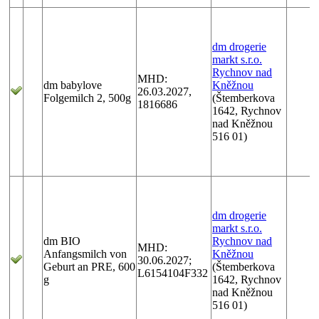
dm drogerie
markt s.r.o.
Rychnov nad
MHD:
dm babylove
Kněžnou
26.03.2027,
Folgemilch 2, 500g
(Štemberkova
1816686
1642, Rychnov
nad Kněžnou
516 01)
dm drogerie
markt s.r.o.
dm BIO
Rychnov nad
MHD:
Anfangsmilch von
Kněžnou
30.06.2027;
Geburt an PRE, 600
(Štemberkova
L6154104F332
g
1642, Rychnov
nad Kněžnou
516 01)