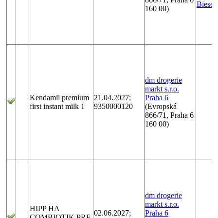
Biesen
160 00)
dm drogerie
markt s.r.o.
Kendamil premium
21.04.2027;
Praha 6
first instant milk 1
9350000120
(Evropská
866/71, Praha 6
160 00)
dm drogerie
markt s.r.o.
HIPP HA
02.06.2027;
Praha 6
COMBIOTIK PRE