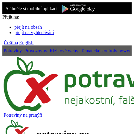
Stáhněte si mobilní aplikaci
Přejít na:
přejít na obsah
přejít na vyhledávání
Čeština
English
Potraviny
Provozovny
Rizikové weby
Tematické kontroly
www
Potraviny na pranýři