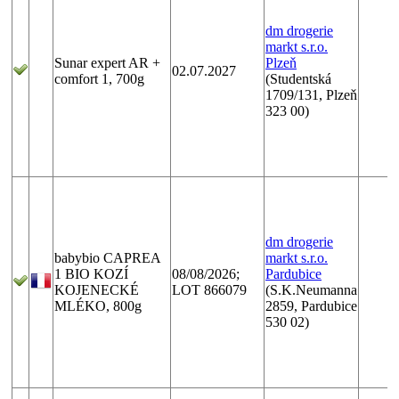
dm drogerie
markt s.r.o.
Sunar expert AR +
Plzeň
02.07.2027
comfort 1, 700g
(Studentská
1709/131, Plzeň
323 00)
dm drogerie
babybio CAPREA
markt s.r.o.
1 BIO KOZÍ
08/08/2026;
Pardubice
KOJENECKÉ
LOT 866079
(S.K.Neumanna
MLÉKO, 800g
2859, Pardubice
530 02)