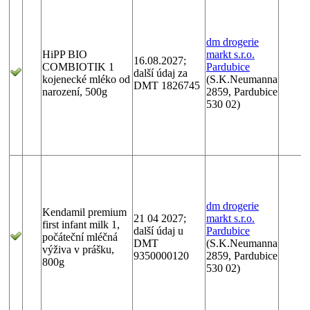
dm drogerie
HiPP BIO
markt s.r.o.
16.08.2027;
COMBIOTIK 1
Pardubice
další údaj za
kojenecké mléko od
(S.K.Neumanna
DMT 1826745
narození, 500g
2859, Pardubice
530 02)
dm drogerie
Kendamil premium
21 04 2027;
markt s.r.o.
first infant milk 1,
další údaj u
Pardubice
počáteční mléčná
DMT
(S.K.Neumanna
výživa v prášku,
9350000120
2859, Pardubice
800g
530 02)