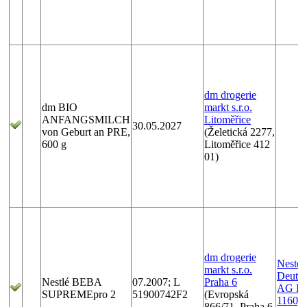
dm drogerie
dm BIO
markt s.r.o.
ANFANGSMILCH
Litoměřice
30.05.2027
von Geburt an PRE,
(Želetická 2277,
600 g
Litoměřice 412
01)
dm drogerie
Nesté
markt s.r.o.
Deutsc
Nestlé BEBA
07.2007; L
Praha 6
AG Po
SUPREMEpro 2
51900742F2
(Evropská
1160, 
866/71, Praha 6