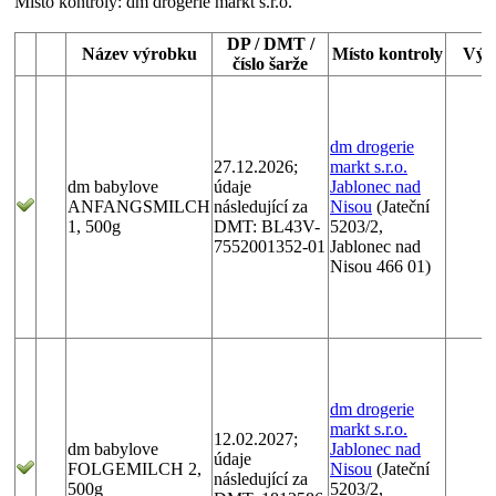
Místo kontroly:
dm drogerie markt s.r.o.
DP / DMT /
Název výrobku
Místo kontroly
Výr
číslo šarže
dm drogerie
27.12.2026;
markt s.r.o.
dm babylove
údaje
Jablonec nad
ANFANGSMILCH
následující za
Nisou
(Jateční
1, 500g
DMT: BL43V-
5203/2,
7552001352-01
Jablonec nad
Nisou 466 01)
dm drogerie
markt s.r.o.
12.02.2027;
dm babylove
Jablonec nad
údaje
FOLGEMILCH 2,
Nisou
(Jateční
následující za
500g
5203/2,