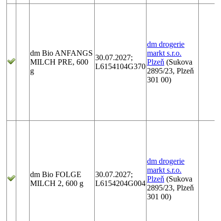
dm drogerie
dm Bio ANFANGS
markt s.r.o.
30.07.2027;
MILCH PRE, 600
Plzeň
(Sukova
L6154104G370
g
2895/23, Plzeň
301 00)
dm drogerie
markt s.r.o.
dm Bio FOLGE
30.07.2027;
Plzeň
(Sukova
MILCH 2, 600 g
L6154204G004
2895/23, Plzeň
301 00)