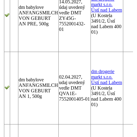
14.05.2027,
markt s.r.o.
dm babylove
údaj uvedený
Ústí nad Labem
ANFANGSMILCH
vedle DMT
(U Kostela
VON GEBURT
ZY45G-
3491/2, Ústí
AN PRE, 500g
7552001432-
nad Labem 400
01
01)
dm drogerie
02.04.2027,
markt s.r.o.
dm babylove
udaj uvedený
Ústí nad Labem
ANFANGSMILCH
vedle DMT
(U Kostela
VON GEBURT
QVA1E-
3491/2, Ústí
AN 1, 500g
7552001405-01
nad Labem 400
01)