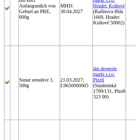
dm BIO
markt s.r.o.
Anfangsmilch von
MHD:
Hradec Králové
Geburt an PRE,
30.04.2027
(Rašínova třída
600g
1669, Hradec
Králové 50002)
dm drogerie
markt s.r.o.
Sunar sensitive 1,
21.03.2027;
Plzeň
500g
L9650000065
(Studentská
1709/131, Plzeň
323 00)