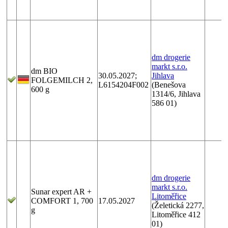
dm drogerie
markt s.r.o.
dm BIO
30.05.2027;
Jihlava
FOLGEMILCH 2,
L6154204F002
(Benešova
600 g
1314/6, Jihlava
586 01)
dm drogerie
markt s.r.o.
Sunar expert AR +
Litoměřice
COMFORT 1, 700
17.05.2027
(Želetická 2277,
g
Litoměřice 412
01)