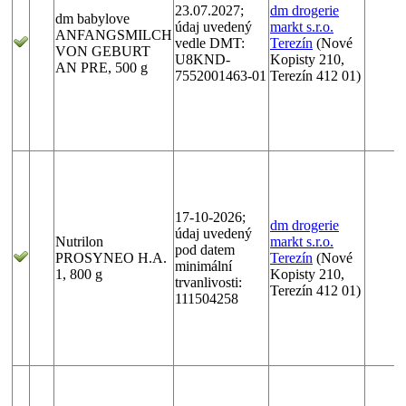
23.07.2027;
dm drogerie
dm babylove
údaj uvedený
markt s.r.o.
ANFANGSMILCH
vedle DMT:
Terezín
(Nové
VON GEBURT
U8KND-
Kopisty 210,
AN PRE, 500 g
7552001463-01
Terezín 412 01)
17-10-2026;
dm drogerie
údaj uvedený
Nutrilon
markt s.r.o.
pod datem
PROSYNEO H.A.
Terezín
(Nové
minimální
1, 800 g
Kopisty 210,
trvanlivosti:
Terezín 412 01)
111504258