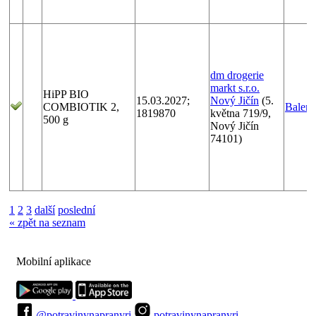
dm drogerie
markt s.r.o.
HiPP BIO
15.03.2027;
Nový Jičín
(5.
COMBIOTIK 2,
Balen
1819870
května 719/9,
500 g
Nový Jičín
74101)
1
2
3
další
poslední
« zpět na seznam
Mobilní aplikace
@potravinynapranyri
potravinynapranyri