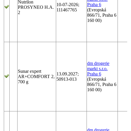
Nutrilon
10-07-2026;
Praha 6
PROSYNEO H.A.
111467765
(Evropská
2
866/71, Praha 6
160 00)
dm drogerie
markt s.r.o.
Sunar expert
13.09.2027;
Praha 6
AR+COMFORT 2,
50913-013
(Evropská
700 g
866/71, Praha 6
160 00)
dm drogerie