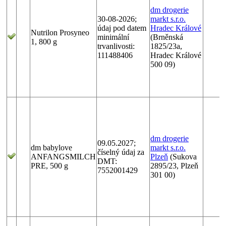
dm drogerie
30-08-2026;
markt s.r.o.
údaj pod datem
Hradec Králové
Nutrilon Prosyneo
minimální
(Brněnská
1, 800 g
trvanlivosti:
1825/23a,
111488406
Hradec Králové
500 09)
dm drogerie
09.05.2027;
dm babylove
markt s.r.o.
číselný údaj za
ANFANGSMILCH
Plzeň
(Sukova
DMT:
PRE, 500 g
2895/23, Plzeň
7552001429
301 00)