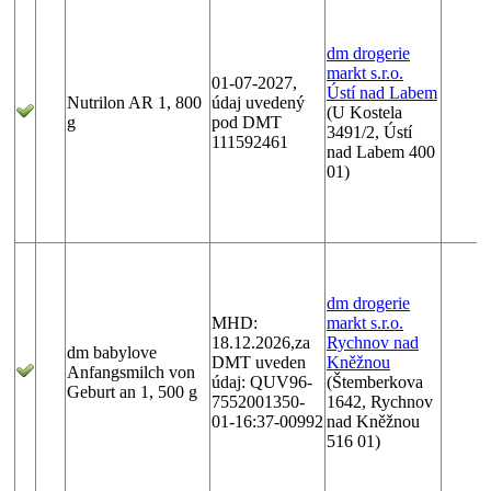
dm drogerie
markt s.r.o.
01-07-2027,
Ústí nad Labem
Nutrilon AR 1, 800
údaj uvedený
(U Kostela
g
pod DMT
3491/2, Ústí
111592461
nad Labem 400
01)
dm drogerie
MHD:
markt s.r.o.
18.12.2026,za
Rychnov nad
dm babylove
DMT uveden
Kněžnou
Anfangsmilch von
údaj: QUV96-
(Štemberkova
Geburt an 1, 500 g
7552001350-
1642, Rychnov
01-16:37-00992
nad Kněžnou
516 01)