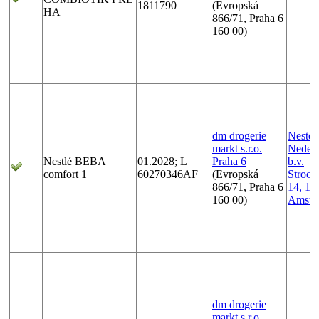
1811790
(Evropská
HA
866/71, Praha 6
160 00)
dm drogerie
Nesté
markt s.r.o.
Nederl
Nestlé BEBA
01.2028; L
Praha 6
b.v.
comfort 1
60270346AF
(Evropská
Stroo
866/71, Praha 6
14, 11
160 00)
Amste
dm drogerie
markt s.r.o.