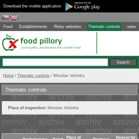
Download the mobile application
Food
Establishments
Risky websites
Thematic controls
www
Home
Thematic controls
Miroslav Večerka
Thematic controls
Place of inspection:
Miroslav Večerka
[show original]
Place of
Reason for n