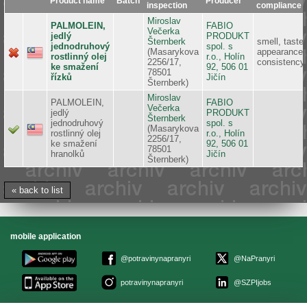
Product name
Batch
Producer
inspection
compliance
Miroslav
PALMOLEIN,
FABIO
Večerka
jedlý
PRODUKT
Šternberk
smell, taste,
jednodruhový
spol. s
(Masarykova
appearance,
rostlinný olej
r.o., Holín
2256/17,
consistency
ke smažení
92, 506 01
78501
řízků
Jičín
Šternberk)
Miroslav
PALMOLEIN,
FABIO
Večerka
jedlý
PRODUKT
Šternberk
jednodruhový
spol. s
(Masarykova
rostlinný olej
r.o., Holín
2256/17,
ke smažení
92, 506 01
78501
hranolků
Jičín
Šternberk)
« back to list
mobile application
@potravinynapranyri
@NaPranyri
potravinynapranyri
@SZPIjobs