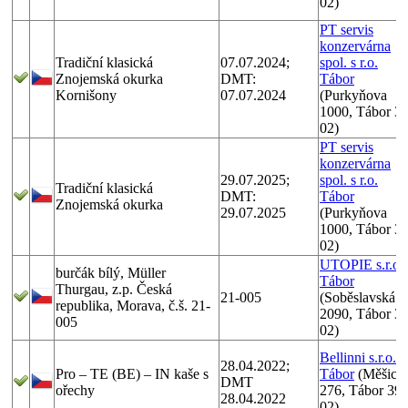
02)
PT servis
konzervárna
Tradiční klasická
07.07.2024;
spol. s r.o.
Znojemská okurka
DMT:
Tábor
Kornišony
07.07.2024
(Purkyňova
1000, Tábor 3
02)
PT servis
konzervárna
29.07.2025;
spol. s r.o.
Tradiční klasická
DMT:
Tábor
Znojemská okurka
29.07.2025
(Purkyňova
1000, Tábor 3
02)
UTOPIE s.r.o.
burčák bílý, Müller
Tábor
Thurgau, z.p. Česká
21-005
(Soběslavská
republika, Morava, č.š. 21-
2090, Tábor 3
005
02)
Bellinni s.r.o.
28.04.2022;
Pro – TE (BE) – IN kaše s
Tábor
(Měšick
DMT
ořechy
276, Tábor 39
28.04.2022
02)