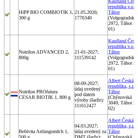
Kaufland Česk
republika v.o.s.
HiPP BIO COMBIOTIK 1,
21.05.2026;
Tábor
300 g
1770340
(Volgogradská
2972, Tábor 3
01)
Kaufland Česk
republika v.o.s.
Nutrilon ADVANCED 2,
21-01-2027;
Tábor
800g
111539142
(Volgogradská
2972, Tábor 3
01)
Albert Česká
08-09-2027;
republika, s.r.o.
údaj uvedený
Nutrilon PROfutura
Tábor
pod datem
CESAR BIOTIK 1, 800 g
(Chýnovská
výroby (šarže):
3049, Tábor 3
111612427
02)
Albert Česká
04.03.2027;
republika, s.r.o.
Bebivita Anfangsmilch 1,
údaj uvedený za
Tábor
500 g
DMT (šarže):
(Chýnovská