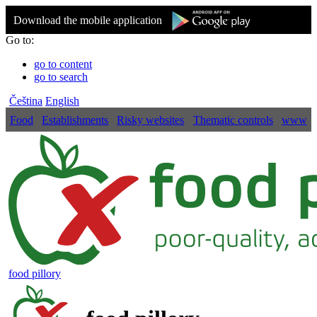
Download the mobile application
Go to:
go to content
go to search
Čeština
English
Food
Establishments
Risky websites
Thematic controls
www
food pillory