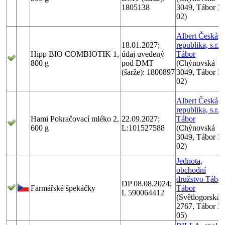
1805138
3049, Tábor 3
02)
Albert Česká
18.01.2027;
republika, s.r.o.
Hipp BIO COMBIOTIK 1,
údaj uvedený
Tábor
800 g
pod DMT
(Chýnovská
(šarže): 1800897
3049, Tábor 3
02)
Albert Česká
republika, s.r.o.
Hami Pokračovací mléko 2,
22.09.2027;
Tábor
600 g
L:101527588
(Chýnovská
3049, Tábor 3
02)
Jednota,
obchodní
družstvo Tábor
DP 08.08.2024;
Farmářské špekáčky
Tábor
L 590064412
(Světlogorská
2767, Tábor 3
05)