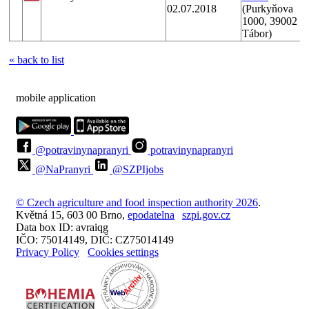
02.07.2018
(Purkyňova
1000, 39002
Tábor)
« back to list
mobile application
@potravinynapranyri
potravinynapranyri
@NaPranyri
@SZPIjobs
© Czech agriculture and food inspection authority 2026
.
Květná 15, 603 00 Brno,
epodatelna
szpi.gov.cz
Data box ID: avraiqg
IČO: 75014149, DIČ: CZ75014149
Privacy Policy
Cookies settings