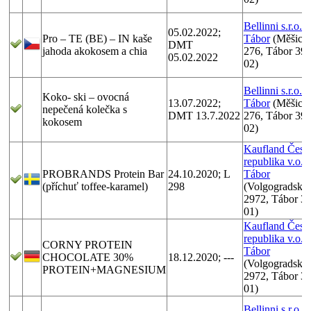
Bellinni s.r.o.
05.02.2022;
Pro – TE (BE) – IN kaše
Tábor
(Měšick
DMT
jahoda akokosem a chia
276, Tábor 39
05.02.2022
02)
Bellinni s.r.o.
Koko- ski – ovocná
13.07.2022;
Tábor
(Měšick
nepečená kolečka s
DMT 13.7.2022
276, Tábor 39
kokosem
02)
Kaufland Česk
republika v.o.s.
PROBRANDS Protein Bar
24.10.2020; L
Tábor
(příchuť toffee-karamel)
298
(Volgogradská
2972, Tábor 3
01)
Kaufland Česk
republika v.o.s.
CORNY PROTEIN
Tábor
CHOCOLATE 30%
18.12.2020; ---
(Volgogradská
PROTEIN+MAGNESIUM
2972, Tábor 3
01)
Bellinni s.r.o.