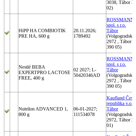
3038, Tábor 3
02)
ROSSMANN,
spol. s r.o.
HiPP HA COMBIOTIK
20.11.2026;
Tábor
PRE HA, 600 g
1789492
(Volgogradská
2972 , Tábor
390 05)
ROSSMANN,
spol. s r.o.
Nestlé BEBA
02 2027; L-
Tábor
EXPERTPRO LACTOSE
50420346AD
(Volgogradská
FREE, 400 g
2972 , Tábor
390 05)
Kaufland Česk
republika v.o.s.
Nutrilon ADVANCED 1,
06-01-2027;
Tábor
800 g
111534078
(Volgogradská
2972, Tábor 3
01)