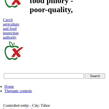
food pillory -
poor-quality,
adulterated
Czech
agriculture
and unsafe
and food
inspection
food
authority
Czech
agriculture
and
food
Home
inspection
Thematic controls
authority
Controlled entity - City:
Tábor