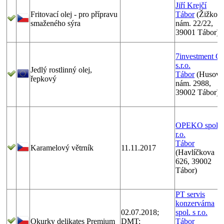
Jiří Krejčí
Fritovací olej - pro přípravu
Tábor
(Žižkov
smaženého sýra
nám. 22/22,
39001 Tábor)
7investment C
s.r.o.
Jedlý rostlinný olej,
Tábor
(Husovo
řepkový
nám. 2988,
39002 Tábor)
OPEKO spol. 
r.o.
Tábor
Karamelový větrník
11.11.2017
(Havlíčkova
626, 39002
Tábor)
PT servis
konzervárna
02.07.2018;
spol. s r.o.
Okurky delikates Premium
DMT:
Tábor