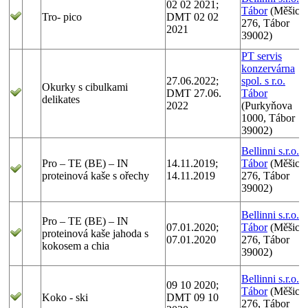
02 02 2021;
Tábor
(Měšick
Tro- pico
DMT 02 02
276, Tábor
2021
39002)
PT servis
konzervárna
27.06.2022;
spol. s r.o.
Okurky s cibulkami
DMT 27.06.
Tábor
delikates
2022
(Purkyňova
1000, Tábor
39002)
Bellinni s.r.o.
Pro – TE (BE) – IN
14.11.2019;
Tábor
(Měšick
proteinová kaše s ořechy
14.11.2019
276, Tábor
39002)
Bellinni s.r.o.
Pro – TE (BE) – IN
07.01.2020;
Tábor
(Měšick
proteinová kaše jahoda s
07.01.2020
276, Tábor
kokosem a chia
39002)
Bellinni s.r.o.
09 10 2020;
Tábor
(Měšick
Koko - ski
DMT 09 10
276, Tábor