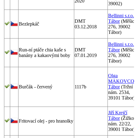
2020
39002)
Bellinni s.r.o.
DMT
Tábor
(Měšick
Bezlepkáč
03.12.2018
276, 39002
Tábor)
Bellinni s.r.o.
Run-ní ptáče chia kaše s
DMT
Tábor
(Měšick
banány a kakaovými boby
07.01.2019
276, 39002
Tábor)
Olga
MAKOVCOV
Burčák - červený
1117b
Tábor
(Tržní
nám. 2534,
39101 Tábor)
Jiří Krejčí
Tábor
(Žižkov
Fritovací olej - pro hranolky
nám. 22/22,
39001 Tábor)