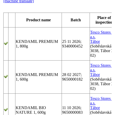
[machine translate]
Place of
Product name
Batch
inspection
Tesco Stores 
a.s.
KENDAMIL PREMIUM
25 11 2026;
Tábor
1, 800g
9340000452
(Soběslavská
3038, Tábor 3
02)
Tesco Stores 
a.s.
KENDAMIL PREMIUM
28 02 2027;
Tábor
1, 600g
9650000182
(Soběslavská
3038, Tábor 3
02)
Tesco Stores 
a.s.
KENDAMIL BIO
11 10 2026;
Tábor
NATURE 1, 600g
9650000083
(Soběslavská