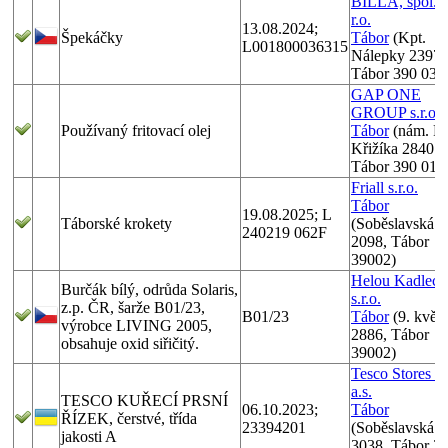
BILLA, spol. s
r.o.
13.08.2024;
Špekáčky
Tábor
(Kpt.
L001800036315
Nálepky 2397,
Tábor 390 03)
GAP ONE
GROUP s.r.o.
Používaný fritovací olej
Tábor
(nám. F.
Křižíka 2840 ,
Tábor 390 01)
Friall s.r.o.
Tábor
19.08.2025; L
Táborské krokety
(Soběslavská
240219 062F
2098, Tábor
39002)
Helou Kadlec
Burčák bílý, odrůda Solaris,
s.r.o.
z.p. ČR, šarže B01/23,
B01/23
Tábor
(9. květ
výrobce LIVING 2005,
2886, Tábor
obsahuje oxid siřičitý.
39002)
Tesco Stores 
a.s.
TESCO KUŘECÍ PRSNÍ
06.10.2023;
Tábor
ŘÍZEK, čerstvé, třída
23394201
(Soběslavská
jakosti A
3038, Tábor 3