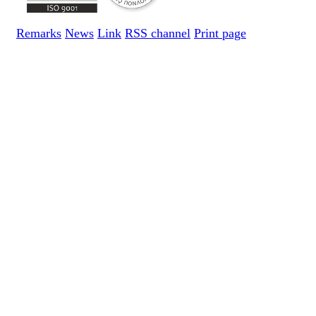
Remarks
News
Link
RSS channel
Print page