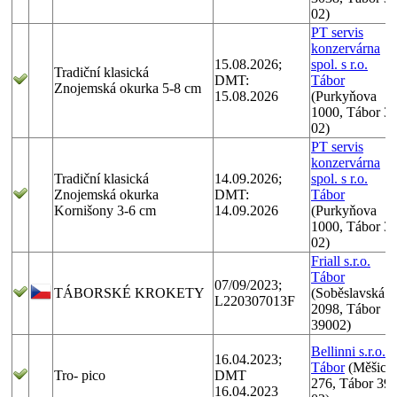
02)
PT servis
konzervárna
15.08.2026;
spol. s r.o.
Tradiční klasická
DMT:
Tábor
Znojemská okurka 5-8 cm
15.08.2026
(Purkyňova
1000, Tábor 3
02)
PT servis
konzervárna
Tradiční klasická
14.09.2026;
spol. s r.o.
Znojemská okurka
DMT:
Tábor
Kornišony 3-6 cm
14.09.2026
(Purkyňova
1000, Tábor 3
02)
Friall s.r.o.
Tábor
07/09/2023;
TÁBORSKÉ KROKETY
(Soběslavská
L220307013F
2098, Tábor
39002)
Bellinni s.r.o.
16.04.2023;
Tábor
(Měšick
Tro- pico
DMT
276, Tábor 39
16.04.2023