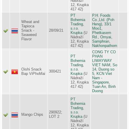
Nádraží
12, Krupka
417 42)
PT
P.H. Foods
Bohemia
Co.,Ltd. (Poh
Wheat and
Trading,
Heng), 33/1
Tapioca
s.r.o.
Moo1,
Snack -
28/09/21
Krupka
(U
Phetkasem
Seaweed
Nádraží
Rd., Omyai,
Flavor
12, Krupka
Samphran,
417 42)
Nakhonpathom
CONG TY CO
PT
PHAN
Bohemia
LIWAYWAY
Trading,
VIET NAM, So
Oishi Snack
s.r.o.
14, Duong so
300421
Bap ViPhoMai
Krupka
(U
5, KCN Viet
Nádraží
Nam -
12, Krupka
Singapore,
417 42)
Tuan An, Binh
Duong
PT
Bohemia
Trading,
290922;
s.r.o.
Mango Chips
LOT 2
Krupka
(U
Nádraží
12, Krupka