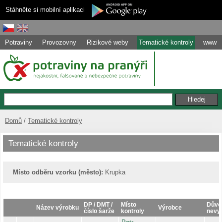
Stáhněte si mobilní aplikaci
Potraviny
Provozovny
Rizikové weby
Tematické kontroly
www
Domů
Tematické kontroly
Tematické kontroly
Místo odběru vzorku (město):
Krupka
DP / DMT /
Místo
Důvo
Název výrobku
Výrobce
číslo šarže
kontroly
nevy