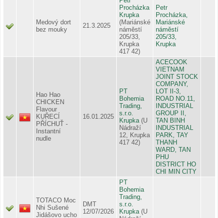
Petr
Procházka
Petr
Krupka
Procházka,
Medový dort
(Mariánské
Mariánské
21.3.2025
bez mouky
náměstí
náměstí
205/33,
205/33,
Krupka
Krupka
417 42)
ACECOOK
VIETNAM
JOINT STOCK
COMPANY,
PT
LOT II-3,
Hao Hao
Bohemia
ROAD NO.11,
CHICKEN
Trading,
INDUSTRIAL
Flavour
s.r.o.
GROUP II,
KUŘECÍ
16.01.2025
Krupka
(U
TAN BINH
PŘÍCHUŤ -
Nádraží
INDUSTRIAL
Instantní
12, Krupka
PARK, TAY
nudle
417 42)
THANH
WARD, TAN
PHU
DISTRICT HO
CHI MIN CITY
PT
Bohemia
Trading,
TOTACO Moc
DMT
s.r.o.
Nhi Sušené
12/07/2026
Krupka
(U
Jidášovo ucho