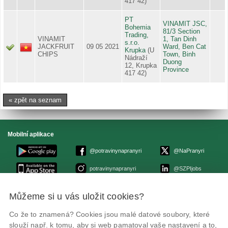
417 42)
PT
VINAMIT JSC,
Bohemia
81/3 Section
Trading,
VINAMIT
1, Tan Dinh
s.r.o.
JACKFRUIT
09 05 2021
Ward, Ben Cat
Krupka
(U
CHIPS
Town, Binh
Nádraží
Duong
12, Krupka
Province
417 42)
« zpět na seznam
Mobilní aplikace
@potravinynapranyri
@NaPranyri
potravinynapranyri
@SZPIjobs
Můžeme si u vás uložit cookies?
© Státní zemědělská a potravinářská inspekce 2026
.
Květná 15, 603 00 Brno,
epodatelna
szpi.gov.cz
Co že to znamená? Cookies jsou malé datové soubory, které
ID datové schránky: avraiqg
slouží např. k tomu, aby si web pamatoval vaše nastavení a to,
IČO: 75014149, DIČ: CZ75014149