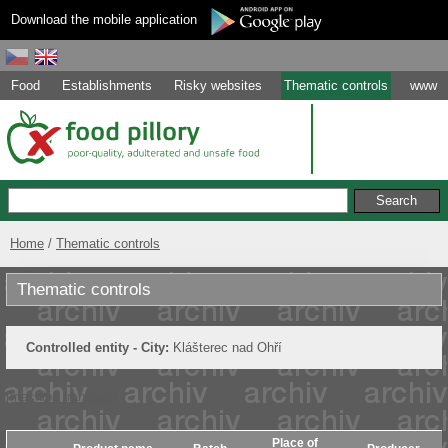
Download the mobile application
Food
Establishments
Risky websites
Thematic controls
www
Home
Thematic controls
Thematic controls
Controlled entity - City:
Klášterec nad Ohří
[machine translate]
Place of