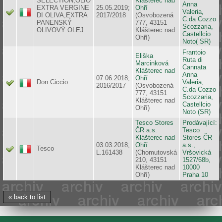
SELECTION,OLIO
Klášterec nad
Anna
EXTRA VERGINE
25.05.2019;
Ohří
Valeria,
DI OLIVA,EXTRA
2017/2018
(Osvobozená
C.da Cozzo
PANENSKÝ
777, 43151
Scozzaria,
OLIVOVÝ OLEJ
Klášterec nad
Castellcio
Ohří)
Noto( SR)
Frantoio
Eliška
Ruta di
Marcinková
Cannata
Klášterec nad
Anna
07.06.2018;
Ohří
Don Ciccio
Valeria,
2016/2017
(Osvobozená
C.da Cozzo
777, 43151
Scozzaria,
Klášterec nad
Castellcio
Ohří)
Noto (SR)
Tesco Stores
Prodávající:
ČR a.s.
Tesco
Klášterec nad
Stores ČR
03.03.2018;
Ohří
a.s.,
Tesco
L.161438
(Chomutovská
Vršovická
210, 43151
1527/68b,
Klášterec nad
10000
Ohří)
Praha 10
« back to list