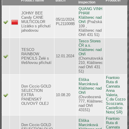
Product name
Batch
Producer
inspection
QUANG VINH
JOHNY BEE
PHAM
Candy CANE
Klášterec nad
05/11/2024;
MULTICOLOR
Ohří
(Pražská
PL211008B
Lízátko s příchutí
109 ,
jahodovou
Klášterec nad
Ohří 431 51)
Tesco Stores
ČR a.s.
TESCO
Klášterec nad
RAINBOW
Ohří
12.01.2024
PENCILS Želé s
(Chomutovská
třešňovou příchutí
210, Klášterec
nad Ohří 431
51)
Frantoio
Eliška
Ruta di
Marcinková
Don Ciccio GOLD
Cannata
Klášterec nad
SELECTION
Anna
Ohří
EXTRA
10.08.20
Valeria,
(Osvobozená
PANENSKÝ
C.da Cozzo
777, Klášterec
OLIVOVÝ OLEJ
Scozzaria,
nad Ohří
Castellcio
43151)
Noto( SR)
Frantoio
Eliška
Ruta di
Don Ciccio GOLD
Marcinková
Cannata