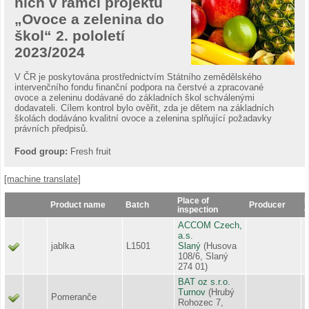
nich v rámci projektu
„Ovoce a zelenina do
škol“ 2. pololetí
2023/2024
V ČR je poskytována prostřednictvím Státního zemědělského
intervenčního fondu finanční podpora na čerstvé a zpracované
ovoce a zeleninu dodávané do základních škol schválenými
dodavateli. Cílem kontrol bylo ověřit, zda je dětem na základních
školách dodáváno kvalitní ovoce a zelenina splňující požadavky
právních předpisů.
Food group:
Fresh fruit
[machine translate]
Place of
R
Product name
Batch
Producer
inspection
c
ACCOM Czech,
a.s.
jablka
L1501
Slaný
(Husova
108/6, Slaný
274 01)
BAT oz s.r.o.
Turnov
(Hrubý
Pomeranče
Rohozec 7,