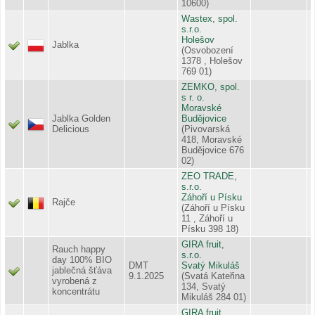
10600)
Wastex, spol.
s.r.o.
Holešov
Jablka
(Osvobození
1378 , Holešov
769 01)
ZEMKO, spol.
s r. o.
Moravské
Jablka Golden
Budějovice
Delicious
(Pivovarská
418, Moravské
Budějovice 676
02)
ZEO TRADE,
s.r.o.
Záhoří u Písku
Rajče
(Záhoří u Písku
11 , Záhoří u
Písku 398 18)
GIRA fruit,
Rauch happy
s.r.o.
day 100% BIO
DMT
Svatý Mikuláš
jablečná šťáva
9.1.2025
(Svatá Kateřina
vyrobená z
134, Svatý
koncentrátu
Mikuláš 284 01)
GIRA fruit,