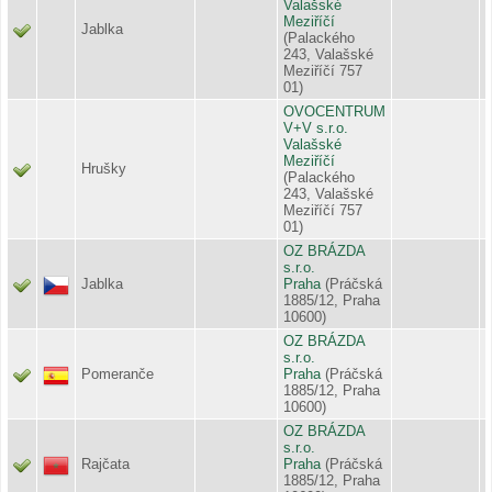
Valašské
Meziříčí
Jablka
(Palackého
243, Valašské
Meziříčí 757
01)
OVOCENTRUM
V+V s.r.o.
Valašské
Meziříčí
Hrušky
(Palackého
243, Valašské
Meziříčí 757
01)
OZ BRÁZDA
s.r.o.
Jablka
Praha
(Práčská
1885/12, Praha
10600)
OZ BRÁZDA
s.r.o.
Pomeranče
Praha
(Práčská
1885/12, Praha
10600)
OZ BRÁZDA
s.r.o.
Rajčata
Praha
(Práčská
1885/12, Praha