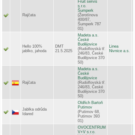
Fruit servis
s.r.o.
Šumperk
Rajčata
(Žerotínova
400/87,
Šumperk 787
01)
Madeta a.s.
České
Budějovice
Hello 100%
DMT
Linea
(Rudolfovská tř.
jablko, jahoda
21.5.2025
Nivnice a.s.
246/83, České
Budějovice 370
50)
Madeta a.s.
České
Budějovice
Rajčata
(Rudolfovská tř.
246/83, České
Budějovice 370
50)
Oldřich Bartoň
Putimov
Jablka odrůda
(Putimov 68,
Idared
Putimov 393
01)
OVOCENTRUM
V+V s.r.o.