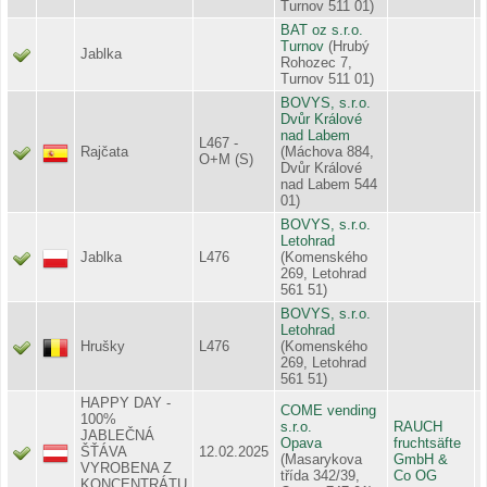
Turnov 511 01)
BAT oz s.r.o.
Turnov
(Hrubý
Jablka
Rohozec 7,
Turnov 511 01)
BOVYS, s.r.o.
Dvůr Králové
nad Labem
L467 -
Rajčata
(Máchova 884,
O+M (S)
Dvůr Králové
nad Labem 544
01)
BOVYS, s.r.o.
Letohrad
Jablka
L476
(Komenského
269, Letohrad
561 51)
BOVYS, s.r.o.
Letohrad
Hrušky
L476
(Komenského
269, Letohrad
561 51)
HAPPY DAY -
COME vending
100%
s.r.o.
RAUCH
JABLEČNÁ
Opava
fruchtsäfte
ŠŤÁVA
12.02.2025
(Masarykova
GmbH &
VYROBENA Z
třída 342/39,
Co OG
KONCENTRÁTU