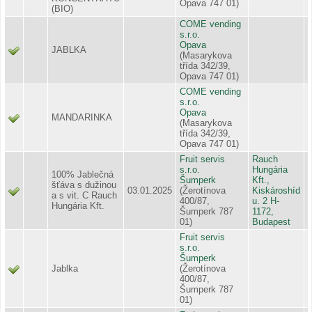
Opava 747 01)
(BIO)
COME vending
s.r.o.
Opava
JABLKA
(Masarykova
třída 342/39,
Opava 747 01)
COME vending
s.r.o.
Opava
MANDARINKA
(Masarykova
třída 342/39,
Opava 747 01)
Fruit servis
Rauch
s.r.o.
Hungária
100% Jablečná
Šumperk
Kft.,
šťáva s dužinou
03.01.2025
(Žerotínova
Kiskároshíd
a s vit. C Rauch
400/87,
u. 2 H-
Hungária Kft.
Šumperk 787
1172,
01)
Budapest
Fruit servis
s.r.o.
Šumperk
Jablka
(Žerotínova
400/87,
Šumperk 787
01)