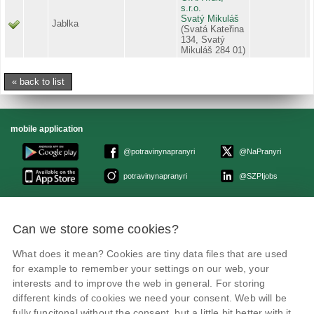
s.r.o.
Svatý Mikuláš
Jablka
(Svatá Kateřina
134, Svatý
Mikuláš 284 01)
« back to list
mobile application
@potravinynapranyri
@NaPranyri
potravinynapranyri
@SZPIjobs
© Czech agriculture and food inspection authority 2026
.
Can we store some cookies?
Květná 15, 603 00 Brno,
epodatelna
szpi.gov.cz
Data box ID: avraiqg
What does it mean? Cookies are tiny data files that are used
IČO: 75014149, DIČ: CZ75014149
Privacy Policy
Cookies settings
for example to remember your settings on our web, your
interests and to improve the web in general. For storing
different kinds of cookies we need your consent. Web will be
fully funcitonal without the consent, but a little bit better with it.