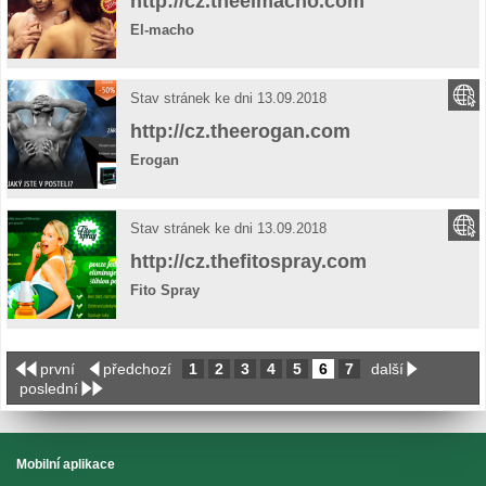
http://cz.theelmacho.com
El-macho
Stav stránek ke dni 13.09.2018
http://cz.theerogan.com
Erogan
Stav stránek ke dni 13.09.2018
http://cz.thefitospray.com
Fito Spray
první
předchozí
1
2
3
4
5
6
7
další
poslední
Mobilní aplikace