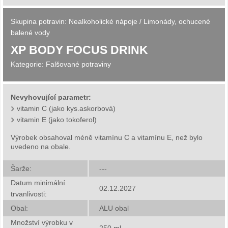
Skupina potravin:
Nealkoholické nápoje
/
Limonády, ochucené
balené vody
XP BODY FOCUS DRINK
Kategorie:
Falšované potraviny
Nevyhovující parametr:
vitamin C (jako kys.askorbová)
vitamin E (jako tokoferol)
Výrobek obsahoval méně vitamínu C a vitamínu E, než bylo
uvedeno na obale.
Šarže:
---
Datum minimální
02.12.2027
trvanlivosti:
Obal:
ALU obal
Množství výrobku v
250
ml