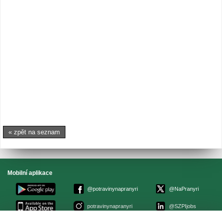
« zpět na seznam
Mobilní aplikace
@potravinynapranyri
@NaPranyri
potravinynapranyri
@SZPIjobs