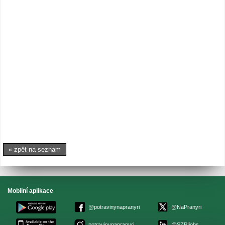
« zpět na seznam
Mobilní aplikace
@potravinynapranyri
@NaPranyri
potravinynapranyri
@SZPIjobs