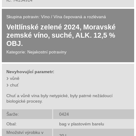
Skupina potravin:
Víno
/
Vína čepovaná a rozlévaná
Veltlínské zelené 2024, Moravské
zemské víno, suché, ALK. 12,5 %
OBJ.
Kategorie:
Nejakostní potraviny
Nevyhovující parametr:
vůně
chuť
Chuť a vůně vína byly netypické, byly patrné nežádoucí
biologické procesy.
Šarže:
0424
Obal:
bag v plastovém barelu
Množství výrobku v
20
l