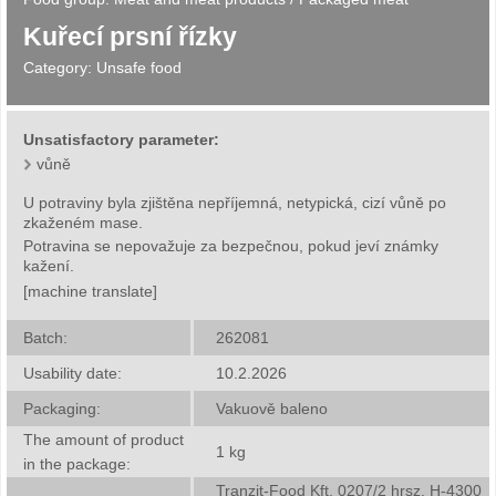
Kuřecí prsní řízky
Category:
Unsafe food
Unsatisfactory parameter:
vůně
U potraviny byla zjištěna nepříjemná, netypická, cizí vůně po
zkaženém mase.
Potravina se nepovažuje za bezpečnou, pokud jeví známky
kažení.
[machine translate]
Batch:
262081
Usability date:
10.2.2026
Packaging:
Vakuově baleno
The amount of product
1
kg
in the package:
Tranzit-Food Kft, 0207/2 hrsz. H-4300