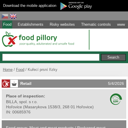
Download the mobile application
Food
Establishments
Risky websites
Thematic controls
www
Home
Food
Kuřecí prsní řízky
Retail
5/4/2026
Place of inspection:
BILLA, spol. s r.o.
Hořovice
(
Masarykova 1538/3, 268 01 Hořovice
)
IN:
00685976
Food group:
Meat and meat products
/
Packaged meat