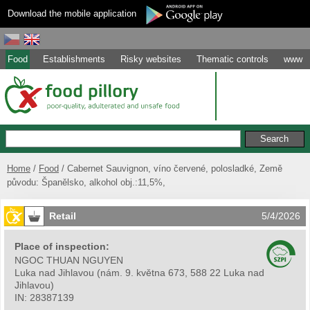
Download the mobile application
Food
Establishments
Risky websites
Thematic controls
www
Home
Food
Cabernet Sauvignon, víno červené, polosladké, Země
původu: Španělsko, alkohol obj.:11,5%,
Retail
5/4/2026
Place of inspection:
NGOC THUAN NGUYEN
Luka nad Jihlavou
(
nám. 9. května 673, 588 22 Luka nad
Jihlavou
)
IN:
28387139